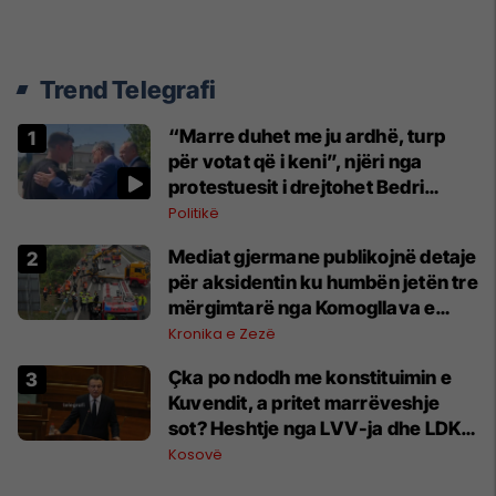
Trend Telegrafi
“Marre duhet me ju ardhë, turp
për votat që i keni”, njëri nga
protestuesit i drejtohet Bedri
Hamzës
Politikë
Mediat gjermane publikojnë detaje
për aksidentin ku humbën jetën tre
mërgimtarë nga Komogllava e
Ferizajt
Kronika e Zezë
Çka po ndodh me konstituimin e
Kuvendit, a pritet marrëveshje
sot? Heshtje nga LVV-ja dhe LDK-
ja
Kosovë