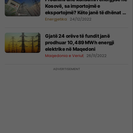
Kosovë, sa importojmë e
eksportojmë? Këto janë të dhënat e
ASK-së
Energjetika
24/12/2022
Gjatë 24 orëve të fundit janë
prodhuar 10,489 MWh energji
elektrike në Maqedoni
Maqedonia e Veriut
26/11/2022