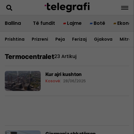
Ballina
Të fundit
Lajme
Botë
Ekono
Prishtina
Prizreni
Peja
Ferizaj
Gjakova
Mitrov
Termocentralet
23 Artikuj
Kur ajri kushton
Kosovë
28/06/2025
Gjermania shkatërron