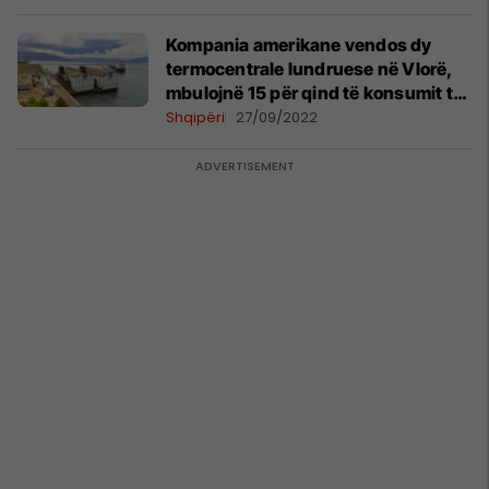
Kompania amerikane vendos dy
termocentrale lundruese në Vlorë,
mbulojnë 15 për qind të konsumit të
energjisë në vend
Shqipëri
27/09/2022