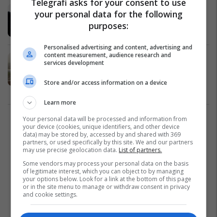
Telegrafi asks for your consent to use
As miliardat nuk e largojnë varësinë
your personal data for the following
e Kosovës nga thëngjilli
purposes:
Energjetika
28/01/2022
Personalised advertising and content, advertising and
content measurement, audience research and
Momenti kur shpërthimi shkatërroi
services development
katër kulla ftohëse të termocentralit
në Angli
Store and/or access information on a device
Interesante
09/06/2021
Learn more
Your personal data will be processed and information from
1
your device (cookies, unique identifiers, and other device
data) may be stored by, accessed by and shared with 369
partners, or used specifically by this site. We and our partners
may use precise geolocation data.
List of partners.
Some vendors may process your personal data on the basis
of legitimate interest, which you can object to by managing
your options below. Look for a link at the bottom of this page
or in the site menu to manage or withdraw consent in privacy
and cookie settings.