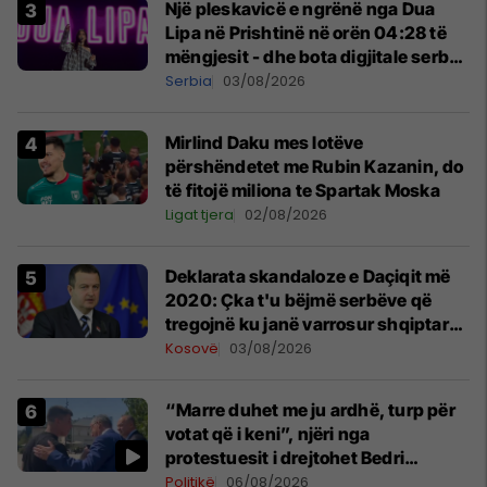
Një pleskavicë e ngrënë nga Dua
Lipa në Prishtinë në orën 04:28 të
mëngjesit - dhe bota digjitale serbe
shpall gjendjen e luftës
Serbia
03/08/2026
Mirlind Daku mes lotëve
përshëndetet me Rubin Kazanin, do
të fitojë miliona te Spartak Moska
Ligat tjera
02/08/2026
​Deklarata skandaloze e Daçiqit më
2020: Çka t'u bëjmë serbëve që
tregojnë ku janë varrosur shqiptarët
në Serbi
Kosovë
03/08/2026
“Marre duhet me ju ardhë, turp për
votat që i keni”, njëri nga
protestuesit i drejtohet Bedri
Hamzës
Politikë
06/08/2026