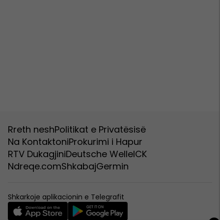
Rreth nesh
Politikat e Privatësisë
Na Kontaktoni
Prokurimi i Hapur
RTV Dukagjini
Deutsche Welle
ICK
Ndreqe.com
Shkabaj
Germin
Shkarkoje aplikacionin e Telegrafit