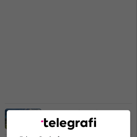
Shtetet evropiane po i kthehen
termocentraleve me thëngjill
Botë
25/06/2022