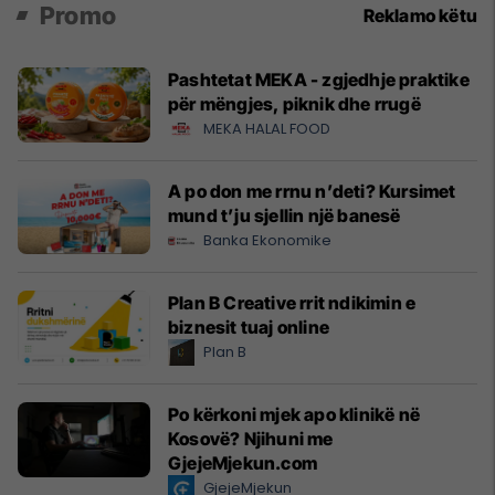
Promo
Reklamo këtu
Pashtetat MEKA - zgjedhje praktike
për mëngjes, piknik dhe rrugë
MEKA HALAL FOOD
A po don me rrnu n’deti? Kursimet
mund t’ju sjellin një banesë
Banka Ekonomike
Plan B Creative rrit ndikimin e
biznesit tuaj online
Plan B
Po kërkoni mjek apo klinikë në
Kosovë? Njihuni me
GjejeMjekun.com
GjejeMjekun