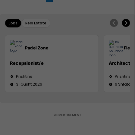
Jobs
Real Estate
Padel Zone
Flex 
Recepsionist/e
Architect
Prishtine
Prishtinë
31 Gusht 2026
6 Shtator 