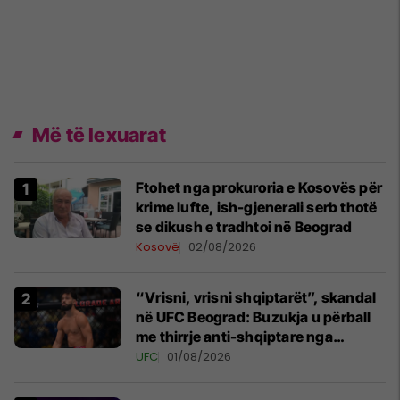
Më të lexuarat
Ftohet nga prokuroria e Kosovës për
krime lufte, ish-gjenerali serb thotë
se dikush e tradhtoi në Beograd
Kosovë
02/08/2026
“Vrisni, vrisni shqiptarët”, skandal
në UFC Beograd: Buzukja u përball
me thirrje anti-shqiptare nga
tribunat
UFC
01/08/2026