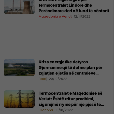
termocentralet Lindore dhe
Perëndimore deri në fund të nëntorit
Maqedonia e Veriut
12/11/2022
Kriza energjetike detyron
Gjermaninë që të del me plan për
zgjatjen e jetës së centraleve
bërthamore
Botë
20/10/2022
Termocentralet e Maqedonisë së
Veriut: Është rritur prodhimi,
sigurojmë rrymë për një pjesë të
ekonomisë vendore
Ekonomi
18/10/2022