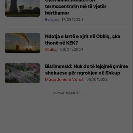
termocentralin më të vjetër
bërthamor
Evropa
17/08/2024
Ndotja e lartë e ajrit në Obiliq, çka
thonë në KEK?
Obiliqi
09/04/2024
Bislimovski: Nuk do të lejojmë çmime
shokuese për ngrohjen në Shkup
Maqedonia e Veriut
06/10/2023