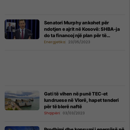
Senatori Murphy ankohet për
ndotjen e ajrit në Kosovë: SHBA-ja
do ta financoj një plan për të
zgjeruar energjinë diellore
Energjetika
23/05/2023
Gati të vihen në punë TEC-et
lundruese në Vlorë, hapet tenderi
për të blerë naftë
Shqipëri
03/03/2023
Prodhimi dhe konsumi i energjisë në