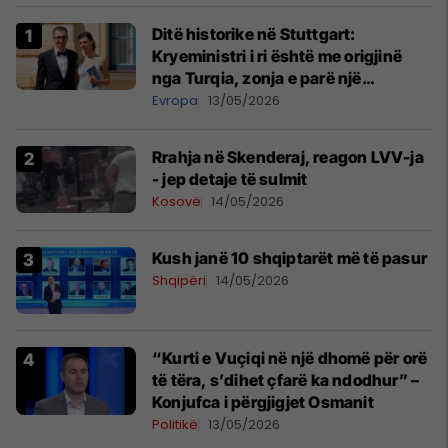
Ditë historike në Stuttgart:
Kryeministri i ri është me origjinë
nga Turqia, zonja e parë një
shqiptare nga Kanadaja
Evropa
13/05/2026
Rrahja në Skenderaj, reagon LVV-ja
- jep detaje të sulmit
Kosovë
14/05/2026
Kush janë 10 shqiptarët më të pasur
Shqipëri
14/05/2026
“Kurti e Vuçiqi në një dhomë për orë
të tëra, s’dihet çfarë ka ndodhur” –
Konjufca i përgjigjet Osmanit
Politikë
13/05/2026