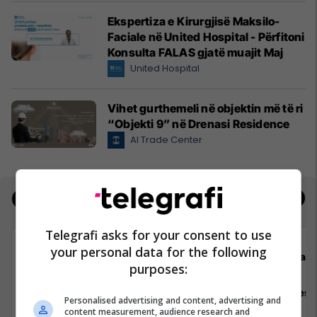
Ekspertiza e Kirurgjisë Maksilo-
Faciale në United Hospital - Përfitoni
Konsulta FALAS gjatë muajit Maj
United Hospital
Vihet gurthemeli në objektin më të ri
“Objekti 9” në Drenasi Residence
Al Trade Center
Jobs
Real Estate
Telegrafi asks for your consent to use
your personal data for the following
Tarantula
staff
purposes:
Laravel Developer
Area Sales
Personalised advertising and content, advertising and
content measurement, audience research and