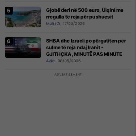
Gjobë deri në 500 euro, Ulqini me
rregulla të reja për pushuesit
Mali i Zi
17/05/2026
SHBA dhe Izraeli po përgatiten për
sulme të reja ndaj Iranit -
GJITHÇKA, MINUTË PAS MINUTE
Azia
08/05/2026