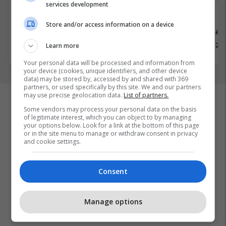
services development
Teknologji Informative - IT
Shitje
Store and/or access information on a device
Prishtinë
Prishtinë
25 Maj 2026
24 Maj 20
Learn more
Your personal data will be processed and information from
your device (cookies, unique identifiers, and other device
data) may be stored by, accessed by and shared with 369
partners, or used specifically by this site. We and our partners
may use precise geolocation data.
List of partners.
Some vendors may process your personal data on the basis
of legitimate interest, which you can object to by managing
your options below. Look for a link at the bottom of this page
or in the site menu to manage or withdraw consent in privacy
and cookie settings.
Consent
Manage options