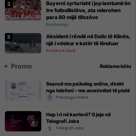
Bayerni zyrtarisht i jep lamtumirën
tre futbollistëve, ata nderohen
para 80 mijë tifozëve
Bundesliga
Aksident i rëndë në Dollc të Klinës,
një i vdekur e katër të lënduar
Kronika e Zezë
Promo
Reklamo këtu
Seancë me psikolog online, direkt
nga telefoni – me anonimitet të plotë
Psikologu Online
Hap i ri në karrierë? Gjeje në
Telegrafi Jobs
Telegrafi Jobs