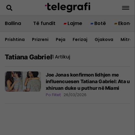
Ballina
Të fundit
Lajme
Botë
Ekono
Prishtina
Prizreni
Peja
Ferizaj
Gjakova
Mitrov
Tatiana Gabriel
1 Artikuj
Joe Jonas konfirmon lidhjen me
influencuesen Tatiana Gabriel: Ata u
xhiruan duke u puthur në Miami
Po Flitet
26/03/2026