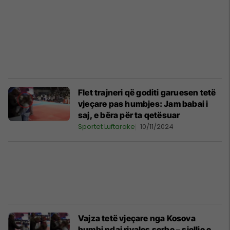
Flet trajneri që goditi garuesen tetë
vjeçare pas humbjes: Jam babai i
saj, e bëra për ta qetësuar
Sportet Luftarake
10/11/2024
Vajza tetë vjeçare nga Kosova
humbi ndaj rivales serbe – sjellje e