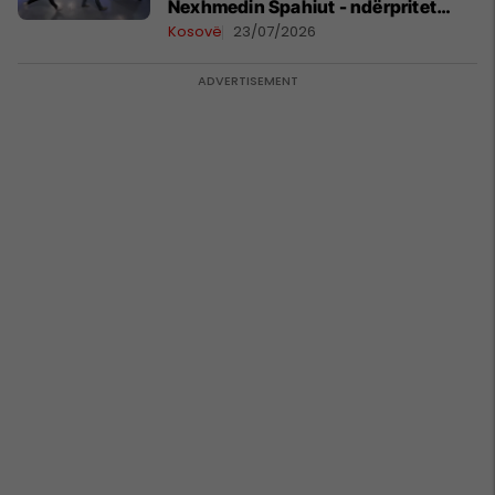
Nexhmedin Spahiut - ndërpritet
transmetimi
Kosovë
23/07/2026