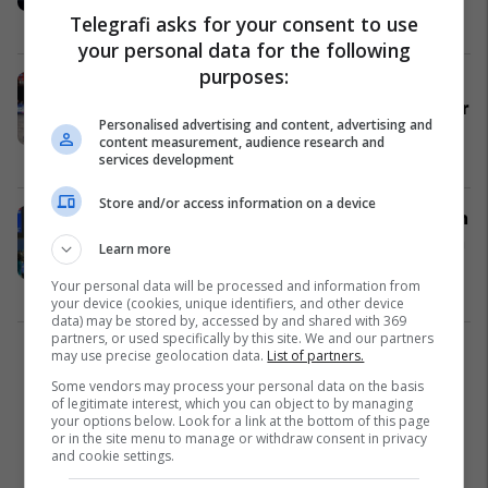
Telegrafi asks for your consent to use
Aktivitete sportive
20/08/2022
your personal data for the following
purposes:
Suksesi i taekwondistëve të
Kosovës në Kampionatin Botëror për
Personalised advertising and content, advertising and
Junior
content measurement, audience research and
Sportet Luftarake
10/08/2022
services development
Store and/or access information on a device
Taekwondisti Arbër Bajra përfundon
garimin në Lojërat Mesdhetare Oran
Learn more
2022
Your personal data will be processed and information from
Sporte tjera
04/07/2022
your device (cookies, unique identifiers, and other device
data) may be stored by, accessed by and shared with 369
partners, or used specifically by this site. We and our partners
may use precise geolocation data.
List of partners.
1
Some vendors may process your personal data on the basis
of legitimate interest, which you can object to by managing
your options below. Look for a link at the bottom of this page
or in the site menu to manage or withdraw consent in privacy
and cookie settings.