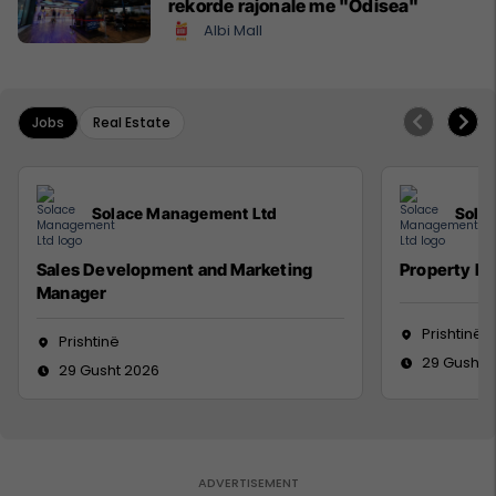
rekorde rajonale me "Odisea"
Albi Mall
Jobs
Real Estate
Solace Management Ltd
Sola
Sales Development and Marketing
Property M
Manager
Prishtinë
Prishtinë
29 Gusht 
29 Gusht 2026