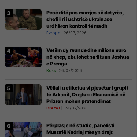
Pesë ditë pas marrjes së detyrës,
shefi i ri i ushtrisë ukrainase
urdhëron kontroll të madh
Evropa
26/07/2026
Vetëm dy raunde dhe miliona euro
në xhep, zbulohet sa fituan Joshua
e Prenga
Boks
26/07/2026
Vëllai iu etiketua si pjesëtar i grupit
të Arkanit, Drejtori i Ekonomisë në
Prizren mohon pretendimet
Drejtësi
24/07/2026
Përplasje në studio, panelisti
Mustafë Kadriaj mësyn drejt