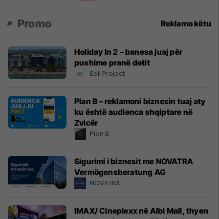
Promo
Reklamo këtu
Holiday In 2 – banesa juaj për
pushime pranë detit
Edil Project
Plan B – reklamoni biznesin tuaj aty
ku është audienca shqiptare në
Zvicër
Plan B
Sigurimi i biznesit me NOVATRA
Vermögensberatung AG
NOVATRA
IMAX/ Cineplexx në Albi Mall, thyen