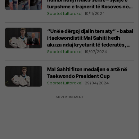
turpshme e trajnerit të Kosovës në
teakwando pas mbylljes së meçit
Sportet Luftarake
10/11/2024
“Unë e dërgoj djalin tem aty” - babai
i taekwondistit Mal Sahiti hedh
akuza ndaj kryetarit të federatës,
pasi ky i dha djalit të tij grant prej 80
Sportet Luftarake
19/07/2024
mijë eurove
Mal Sahiti fiton medaljen e artë në
Taekwondo President Cup
Sportet Luftarake
29/04/2024