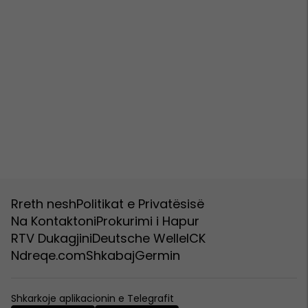
Rreth nesh
Politikat e Privatësisë
Na Kontaktoni
Prokurimi i Hapur
RTV Dukagjini
Deutsche Welle
ICK
Ndreqe.com
Shkabaj
Germin
Shkarkoje aplikacionin e Telegrafit