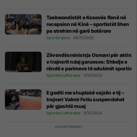
Taekwondistët e Kosovës flenë në
recepsion në Kinë – sportistët lihen
pa strehim në garë botërore
Sporte tjera
06/11/2025
Zëvendësministrja Osmani për aktin
e trajnerit ndaj garueses: Shkelje e
rëndë e parimeve të edukimit sportiv
Sportet Luftarake
11/11/2024
E goditi me shuplakë vajzën e tij –
trajneri Valmir Fetiu suspendohet
për gjashtë muaj
Sportet Luftarake
11/11/2024