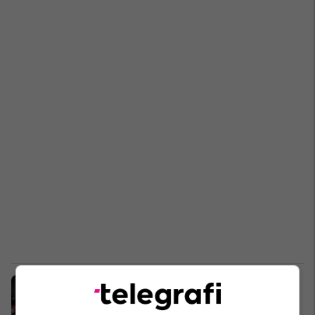
“Unë jam arma”: Një murgeshë në
moshën 67-vjeçare u bë kampione
bote në taekwondo!