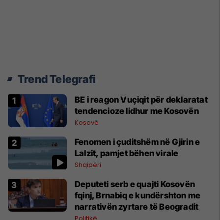
Trend Telegrafi
BE i reagon Vuçiqit për deklaratat
tendencioze lidhur me Kosovën
Kosovë
Fenomen i çuditshëm në Gjirin e
Lalzit, pamjet bëhen virale
Shqipëri
Deputeti serb e quajti Kosovën
fqinj, Brnabiq e kundërshton me
narrativën zyrtare të Beogradit
Politikë