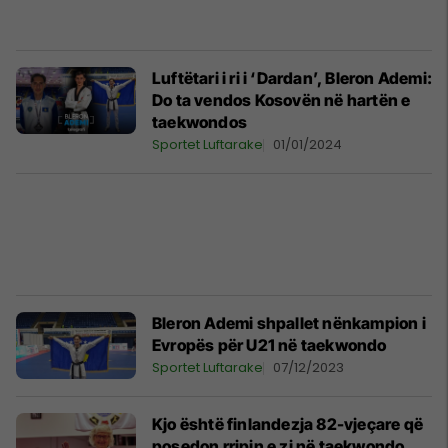
Luftëtari i ri i ‘Dardan’, Bleron Ademi:
Do ta vendos Kosovën në hartën e
taekwondos
Sportet Luftarake
01/01/2024
Bleron Ademi shpallet nënkampion i
Evropës për U21 në taekwondo
Sportet Luftarake
07/12/2023
Kjo është finlandezja 82-vjeçare që
posedon rripin e zi në taekwondo