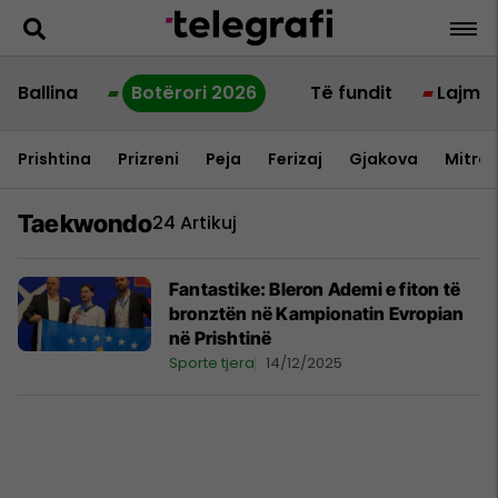
Ballina
Botërori 2026
Të fundit
Lajme
Prishtina
Prizreni
Peja
Ferizaj
Gjakova
Mitrov
Taekwondo
24 Artikuj
Fantastike: Bleron Ademi e fiton të
bronztën në Kampionatin Evropian
në Prishtinë
Sporte tjera
14/12/2025