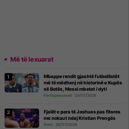
Më të lexuarat
Mbappe rendit gjashtë futbollistët
më të mëdhenj në historinë e Kupës
së Botës, Messi mbetet i dyti
Përfaqësueset
23/07/2026
Fjalët e para të Joshuas pas fitores
me nokaut ndaj Kristian Prengës
Boks
26/07/2026