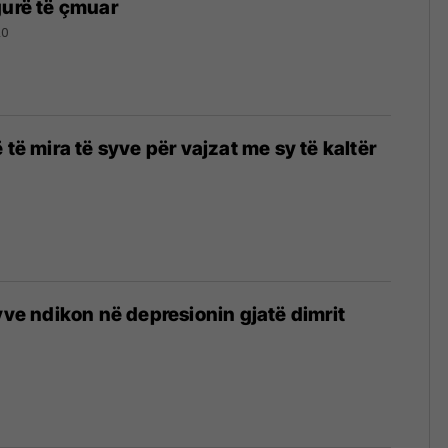
gurë të çmuar
20
 të mira të syve për vajzat me sy të kaltër
syve ndikon në depresionin gjatë dimrit
9