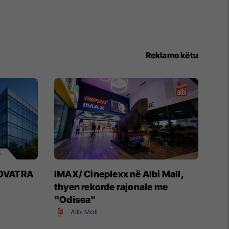
Reklamo këtu
 NOVATRA
IMAX/ Cineplexx në Albi Mall,
thyen rekorde rajonale me
"Odisea"
Albi Mall