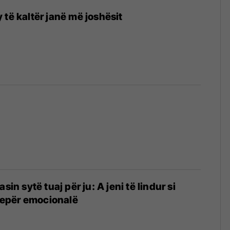
 të kaltër janë më joshësit
sin sytë tuaj për ju: A jeni të lindur si
 tepër emocionalë