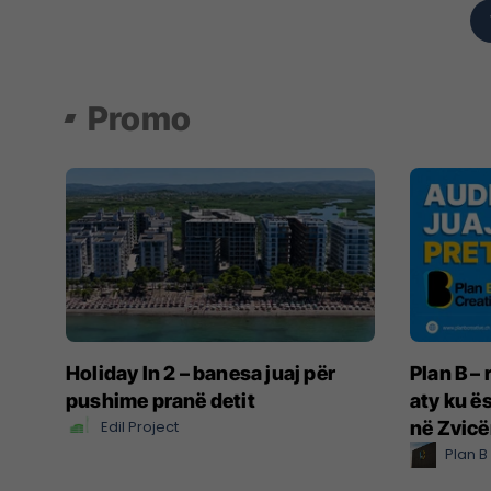
Promo
Holiday In 2 – banesa juaj për
Plan B –
pushime pranë detit
aty ku ë
Edil Project
në Zvicë
Plan B