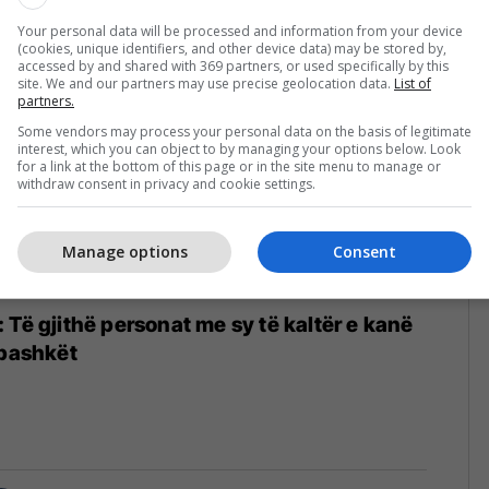
Your personal data will be processed and information from your device
(cookies, unique identifiers, and other device data) may be stored by,
accessed by and shared with 369 partners, or used specifically by this
site. We and our partners may use precise geolocation data.
List of
partners.
Some vendors may process your personal data on the basis of legitimate
interest, which you can object to by managing your options below. Look
for a link at the bottom of this page or in the site menu to manage or
withdraw consent in privacy and cookie settings.
Manage options
Consent
 Të gjithë personat me sy të kaltër e kanë
rbashkët
6