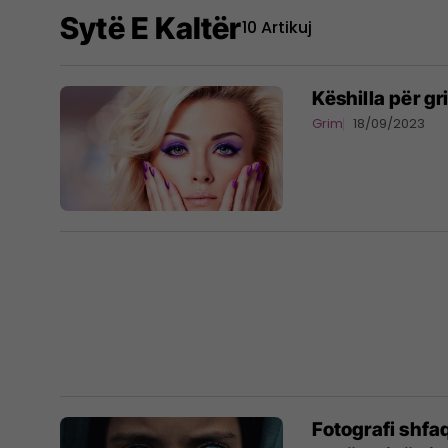
Sytë E Kaltër
10 Artikuj
Këshilla për gr
Grim
18/09/2023
Fotografi shfa