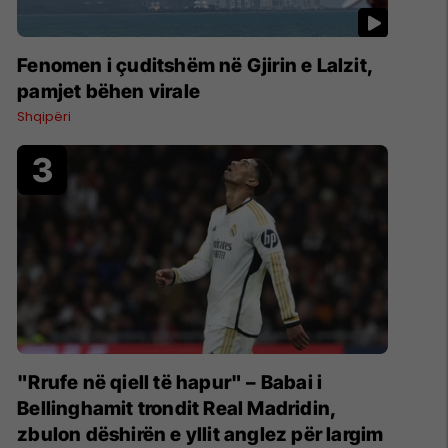
Fenomen i çuditshëm në Gjirin e Lalzit,
pamjet bëhen virale
Shqipëri
"Rrufe në qiell të hapur" – Babai i
Bellinghamit trondit Real Madridin,
zbulon dëshirën e yllit anglez për largim