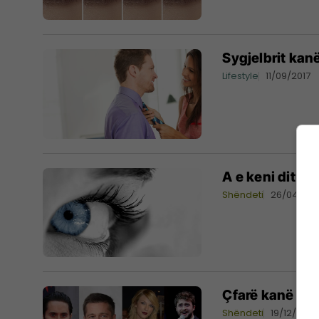
Sygjelbrit kan
Lifestyle
11/09/2017
A e keni ditur 
Shëndeti
26/04/201
Çfarë kanë të 
Shëndeti
19/12/2016