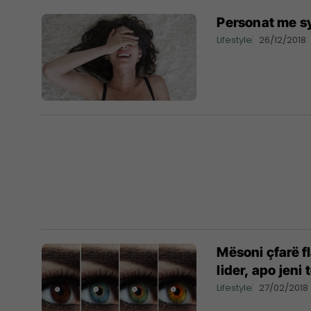
Personat me sy
Lifestyle
26/12/2018
Mësoni çfarë fla
lider, apo jeni
Lifestyle
27/02/2018