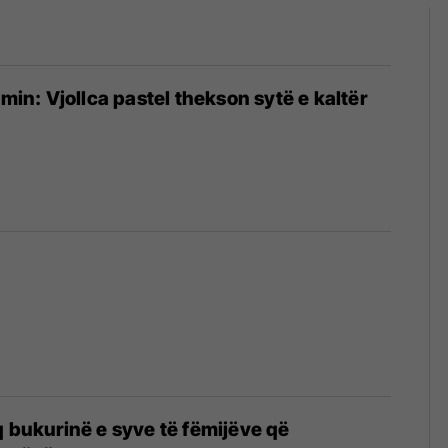
imin: Vjollca pastel thekson sytë e kaltër
q bukurinë e syve të fëmijëve që