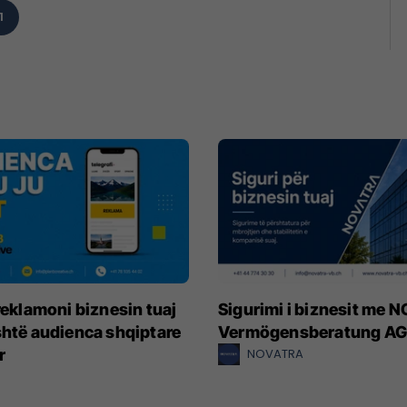
1
 reklamoni biznesin tuaj
Sigurimi i biznesit me
shtë audienca shqiptare
Vermögensberatung AG
r
NOVATRA