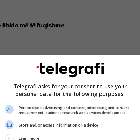
ë libido më të fuqishme
se nuk ekzistojnë sytë e kaltër?!
Telegrafi asks for your consent to use your
7
personal data for the following purposes:
Personalised advertising and content, advertising and content
measurement, audience research and services development
Store and/or access information on a device
përbashkët njerëzit me sy të kaltër?
Learn more