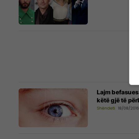
Lajm befasues:
këtë gjë të pë
Shëndeti
18/08/201