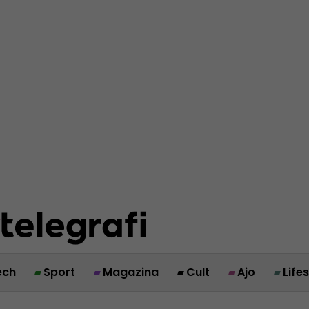
ech
Sport
Magazina
Cult
Ajo
Life