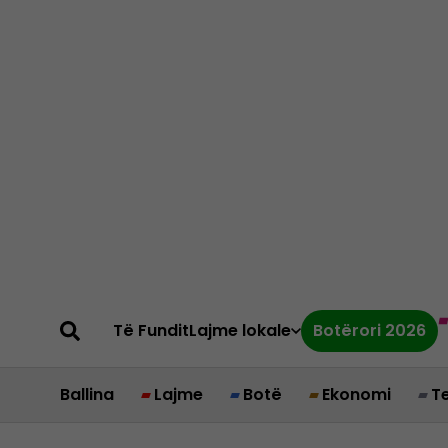
Të Fundit
Lajme lokale
Botërori 2026
Ballina
Lajme
Botë
Ekonomi
T