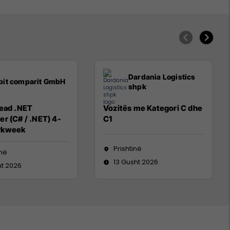
Dardania Logistics
pit comparit GmbH
shpk
Lead .NET
Vozitës me Kategori C dhe
r (C# / .NET) 4-
C1
rkweek
Prishtinë
inë
13 Gusht 2026
ht 2026