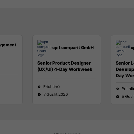
agement
cpit comparit GmbH
c
Senior Product Designer
Senior 
(UX/UI) 4-Day Workweek
Develope
Day Wo
Prishtinë
Prisht
7 Gusht 2026
5 Gus