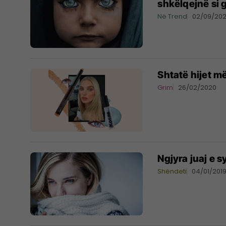
shkëlqejnë si 
Në Trend
02/09/20
Shtatë hijet më
Grim
26/02/2020
Ngjyra juaj e 
Shëndeti
04/01/201