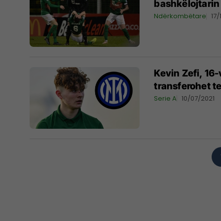
bashkëlojtarin 
Ndërkombëtare
17/
Kevin Zefi, 16
transferohet te
Serie A
10/07/2021