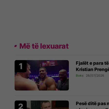
Më të lexuarat
Fjalët e para 
Kristian Preng
Boks
26/07/2026
Pesë ditë pas m