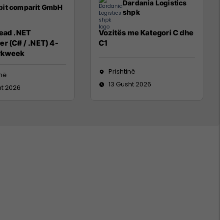
Dardania Logistics
pit comparit GmbH
shpk
Lead .NET
Vozitës me Kategori C dhe
r (C# / .NET) 4-
C1
rkweek
Prishtinë
inë
13 Gusht 2026
ht 2026