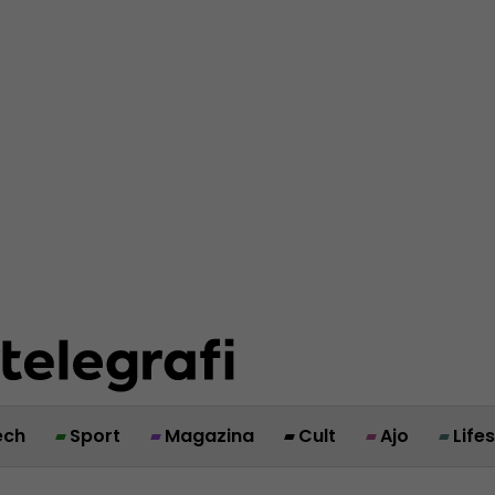
ech
Sport
Magazina
Cult
Ajo
Life