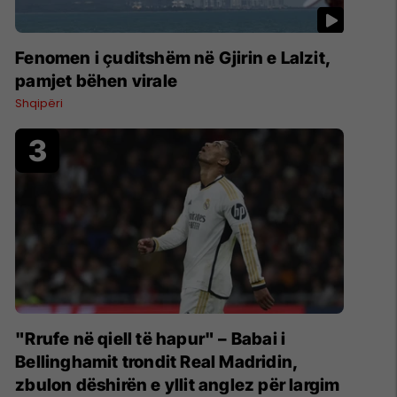
Fenomen i çuditshëm në Gjirin e Lalzit,
pamjet bëhen virale
Shqipëri
"Rrufe në qiell të hapur" – Babai i
Bellinghamit trondit Real Madridin,
zbulon dëshirën e yllit anglez për largim