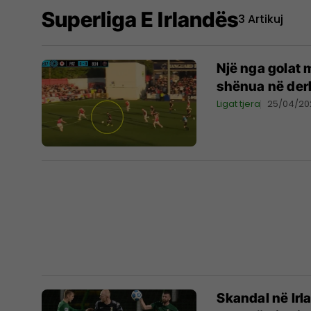
Superliga E Irlandës
3 Artikuj
Një nga golat m
shënua në derb
Ligat tjera
25/04/20
Skandal në Irla