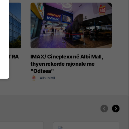
 NOVATRA
IMAX/ Cineplexx në Albi Mall,
thyen rekorde rajonale me
"Odisea"
Albi Mall