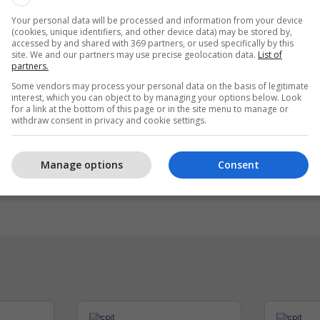
Your personal data will be processed and information from your device
(cookies, unique identifiers, and other device data) may be stored by,
accessed by and shared with 369 partners, or used specifically by this
site. We and our partners may use precise geolocation data.
List of
partners.
Some vendors may process your personal data on the basis of legitimate
interest, which you can object to by managing your options below. Look
for a link at the bottom of this page or in the site menu to manage or
withdraw consent in privacy and cookie settings.
 reklamoni biznesin tuaj
Sigurimi i biznesit me
shtë audienca shqiptare
Vermögensberatung AG
Manage options
Consent
r
NOVATRA