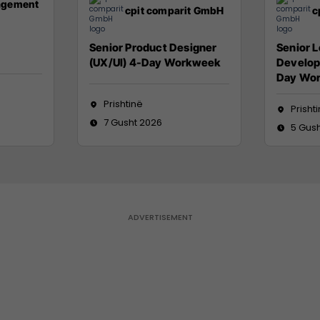
agement
cpit comparit GmbH
c
Senior Product Designer
Senior 
(UX/UI) 4-Day Workweek
Develope
Day Wo
Prishtinë
Prisht
7 Gusht 2026
5 Gus