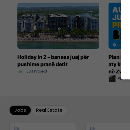
Holiday In 2 – banesa juaj për
Plan B –
pushime pranë detit
aty ku ë
Edil Project
në Zvicë
Plan B
Jobs
Real Estate