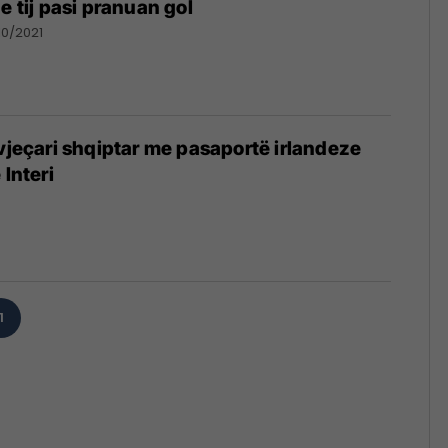
e tij pasi pranuan gol
10/2021
-vjeçari shqiptar me pasaportë irlandeze
 Interi
1