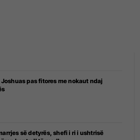
të Joshuas pas fitores me nokaut ndaj
ës
arrjes së detyrës, shefi i ri i ushtrisë