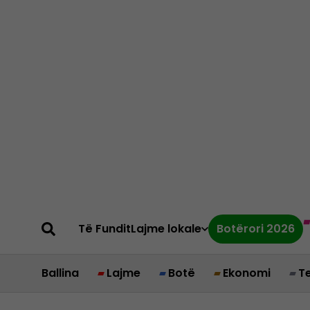
Të Fundit
Lajme lokale
Botërori 2026
Ballina
Lajme
Botë
Ekonomi
T