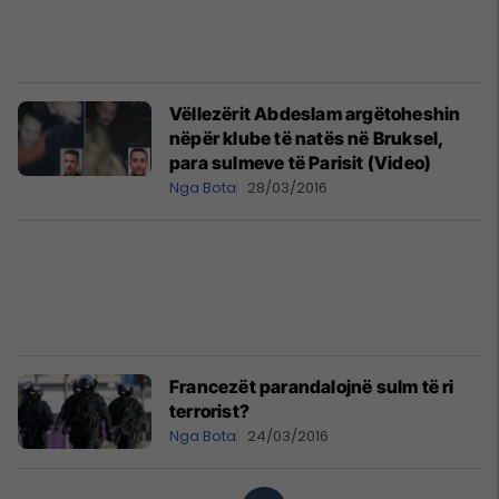
Vëllezërit Abdeslam argëtoheshin
nëpër klube të natës në Bruksel,
para sulmeve të Parisit (Video)
Nga Bota
28/03/2016
Francezët parandalojnë sulm të ri
terrorist?
Nga Bota
24/03/2016