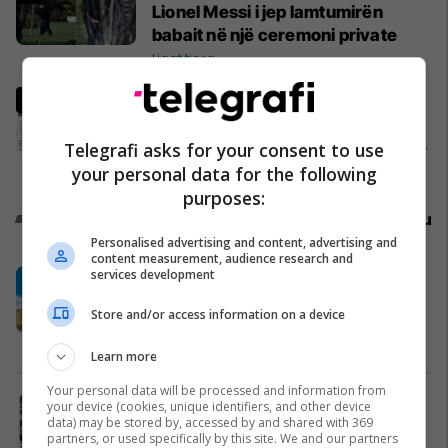
Lionel Messi i jep lamtumirën
babait në një ceremoni private
Ligat tjera
“Nga Kyiv Independent te
Ukrainska Pravda e Hromadske”
– mediat ukrainase shkruajnë për
Telegrafi asks for your consent to use
reagimin e Kosovës ndaj
Muhamet Hajrullahu
Në fokus
your personal data for the following
Zelenskyt
purposes:
Promo
Reklamo këtu
Personalised advertising and content, advertising and
content measurement, audience research and
services development
Sekreti i një buzëqeshjeje të
shëndetshme edhe gjatë
Store and/or access information on a device
pushimeve
Buçaj
Learn more
Your personal data will be processed and information from
Interesim i jashtëzakonshëm për
your device (cookies, unique identifiers, and other device
studime Master në UBT, këto janë
data) may be stored by, accessed by and shared with 369
partners, or used specifically by this site. We and our partners
programet që po zgjedhin të rinjtë