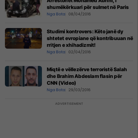
Arrestohet Mohamed Abrini, i
shumëkërkuari për sulmet në Paris
Nga Bota
08/04/2016
Studimi kontrovers: Këto janë dy
shtetet evropiane që kontribuuan në
rritjen e xhihadizmit!
Nga Bota
02/04/2016
Miqtë e vëllezërve terroristë Salah
dhe Brahim Abdeslam flasin për
CNN (Video)
Nga Bota
29/03/2016