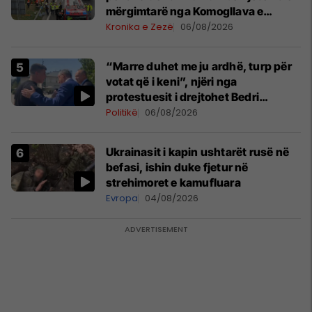
mërgimtarë nga Komogllava e
Ferizajt
Kronika e Zezë
06/08/2026
“Marre duhet me ju ardhë, turp për
votat që i keni”, njëri nga
protestuesit i drejtohet Bedri
Hamzës
Politikë
06/08/2026
Ukrainasit i kapin ushtarët rusë në
befasi, ishin duke fjetur në
strehimoret e kamufluara
Evropa
04/08/2026