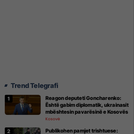
Trend Telegrafi
Reagon deputeti Goncharenko:
Është gabim diplomatik, ukrainasit
mbështesin pavarësinë e Kosovës
Kosovë
Publikohen pamjet trishtuese: