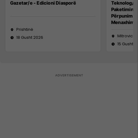
Gazetar/e - Edicioni Diasporë
Teknolog/e 
Paketimin e
Përpunimin 
Menaxhimin 
Prishtinë
Mitrovicë
18 Gusht 2026
15 Gusht 2