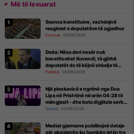
Më të lexuarat
Seanca konstituive, vazhdojnë
reagimet e deputetëve të zgjedhur
Kosovë
06/08/2026
Deda: Nëse deri nesër nuk
konstituohet Kuvendi, të gjithë
deputetët do të bëjnë shkelje të
rëndë kushtetuese
Politikë
06/08/2026
Një pleskavicë e ngrënë nga Dua
Lipa në Prishtinë në orën 04:28 të
mëngjesit - dhe bota digjitale serbe
shpall gjendjen e luftës
Serbia
03/08/2026
Mediat gjermane publikojnë detaje
për aksidentin ku humbën jetën tre