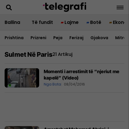
Ballina
Të fundit
Lajme
Botë
Ekono
Prishtina
Prizreni
Peja
Ferizaj
Gjakova
Mitrov
Sulmet Në Paris
21 Artikuj
Momenti i arrestimit të “njeriut me
kapelë” (Video)
Nga Bota
08/04/2016