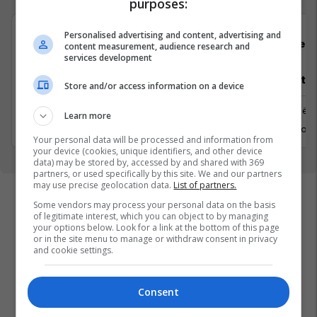
purposes:
Personalised advertising and content, advertising and
Padel Zone
Flex 
content measurement, audience research and
services development
Recepsionist/e
Architect
Store and/or access information on a device
Prishtine
Prishtinë
Learn more
31 Gusht 2026
6 Shtator 
Your personal data will be processed and information from
your device (cookies, unique identifiers, and other device
data) may be stored by, accessed by and shared with 369
partners, or used specifically by this site. We and our partners
may use precise geolocation data.
List of partners.
Some vendors may process your personal data on the basis
of legitimate interest, which you can object to by managing
your options below. Look for a link at the bottom of this page
or in the site menu to manage or withdraw consent in privacy
and cookie settings.
Consent