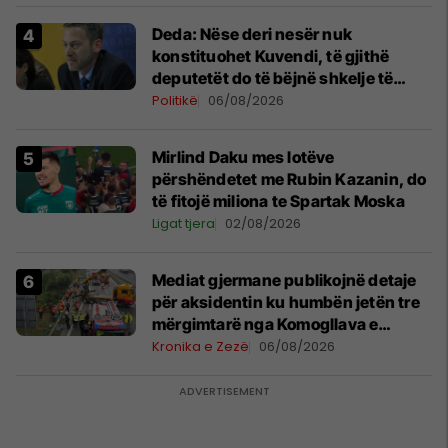
Deda: Nëse deri nesër nuk
konstituohet Kuvendi, të gjithë
deputetët do të bëjnë shkelje të
rëndë kushtetuese
Politikë
06/08/2026
Mirlind Daku mes lotëve
përshëndetet me Rubin Kazanin, do
të fitojë miliona te Spartak Moska
Ligat tjera
02/08/2026
Mediat gjermane publikojnë detaje
për aksidentin ku humbën jetën tre
mërgimtarë nga Komogllava e
Ferizajt
Kronika e Zezë
06/08/2026