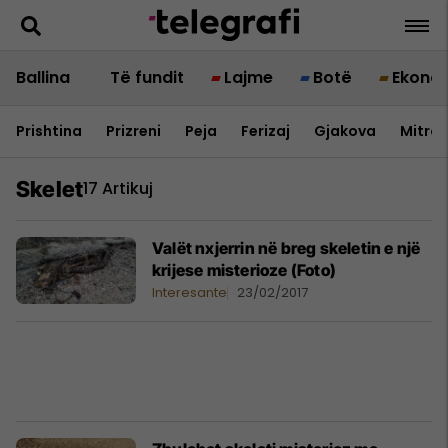
Ballina
Të fundit
Lajme
Botë
Ekono
Prishtina
Prizreni
Peja
Ferizaj
Gjakova
Mitrov
Skelet
17 Artikuj
Valët nxjerrin në breg skeletin e një
krijese misterioze (Foto)
Interesante
23/02/2017