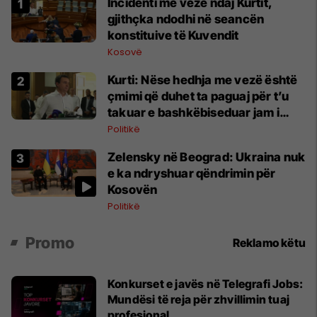
Incidenti me vezë ndaj Kurtit,
gjithçka ndodhi në seancën
konstituive të Kuvendit
Kosovë
Kurti: Nëse hedhja me vezë është
çmimi që duhet ta paguaj për t’u
takuar e bashkëbiseduar jam i
lumtur ta bëj këtë
Politikë
Zelensky në Beograd: Ukraina nuk
e ka ndryshuar qëndrimin për
Kosovën
Politikë
Promo
Reklamo këtu
Konkurset e javës në Telegrafi Jobs:
Mundësi të reja për zhvillimin tuaj
profesional