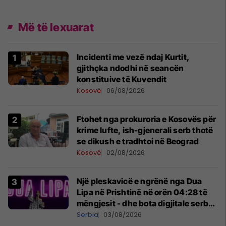
Më të lexuarat
Incidenti me vezë ndaj Kurtit,
gjithçka ndodhi në seancën
konstituive të Kuvendit
Kosovë
06/08/2026
Ftohet nga prokuroria e Kosovës për
krime lufte, ish-gjenerali serb thotë
se dikush e tradhtoi në Beograd
Kosovë
02/08/2026
Një pleskavicë e ngrënë nga Dua
Lipa në Prishtinë në orën 04:28 të
mëngjesit - dhe bota digjitale serbe
shpall gjendjen e luftës
Serbia
03/08/2026