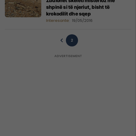
Zbulohet skeleti misterioz me
shpinë si të njeriut, bisht të
krokodilit dhe sqep
Interesante
19/05/2016
2