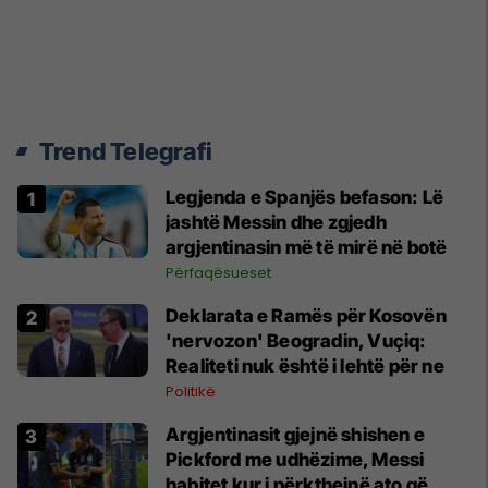
Trend Telegrafi
Legjenda e Spanjës befason: Lë
jashtë Messin dhe zgjedh
argjentinasin më të mirë në botë
Përfaqësueset
Deklarata e Ramës për Kosovën
'nervozon' Beogradin, Vuçiq:
Realiteti nuk është i lehtë për ne
Politikë
Argjentinasit gjejnë shishen e
Pickford me udhëzime, Messi
habitet kur i përkthejnë ato që