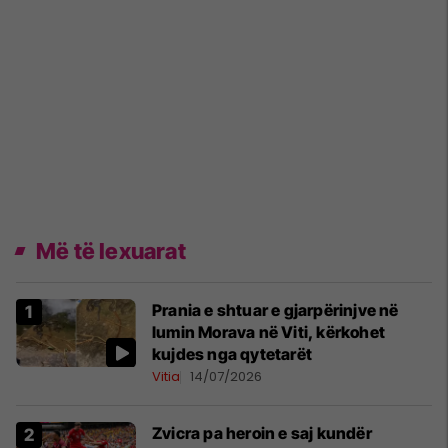
Më të lexuarat
Prania e shtuar e gjarpërinjve në
lumin Morava në Viti, kërkohet
kujdes nga qytetarët
Vitia
14/07/2026
Zvicra pa heroin e saj kundër