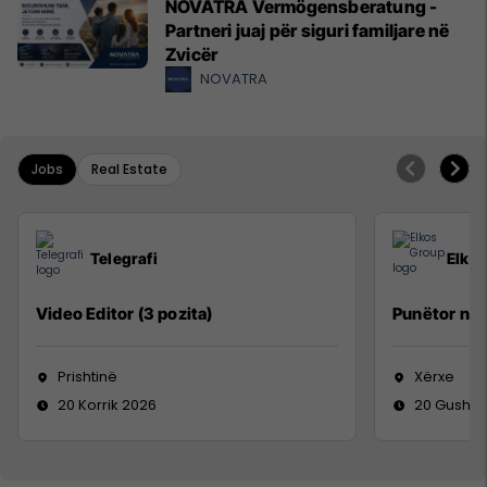
NOVATRA Vermögensberatung -
Partneri juaj për siguri familjare në
Zvicër
NOVATRA
Jobs
Real Estate
Telegrafi
Elko
Video Editor (3 pozita)
Punëtor në
Prishtinë
Xërxe
20 Korrik 2026
20 Gusht 