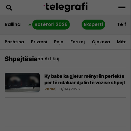
Ballina
Botërori 2026
Eksperti
Të fu
Prishtina
Prizreni
Peja
Ferizaj
Gjakova
Mitrov
Shpejtësia
55 Artikuj
Ky baba ka gjetur mënyrën perfekte
për të ndaluar djalin të vozisë shpejt
Virale
10/04/2026