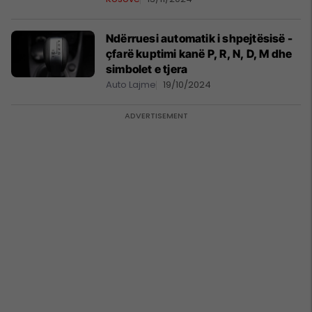
Ndërruesi automatik i shpejtësisë -
çfarë kuptimi kanë P, R, N, D, M dhe
simbolet e tjera
Auto Lajme
19/10/2024