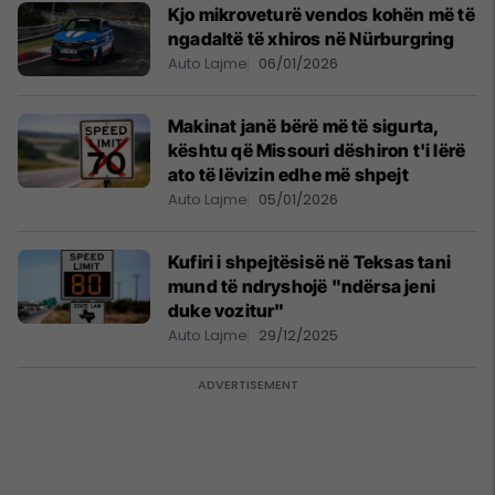
Kjo mikroveturë vendos kohën më të
ngadaltë të xhiros në Nürburgring
Auto Lajme
06/01/2026
Makinat janë bërë më të sigurta,
kështu që Missouri dëshiron t'i lërë
ato të lëvizin edhe më shpejt
Auto Lajme
05/01/2026
Kufiri i shpejtësisë në Teksas tani
mund të ndryshojë "ndërsa jeni
duke vozitur"
Auto Lajme
29/12/2025