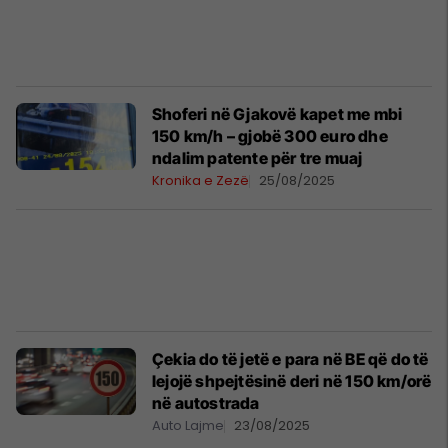
Shoferi në Gjakovë kapet me mbi
150 km/h – gjobë 300 euro dhe
ndalim patente për tre muaj
Kronika e Zezë
25/08/2025
Çekia do të jetë e para në BE që do të
lejojë shpejtësinë deri në 150 km/orë
në autostrada
Auto Lajme
23/08/2025