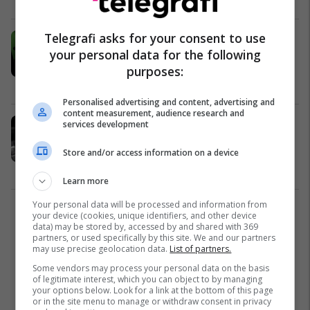
Telegrafi asks for your consent to use
Bënin gara të shpejtësisë në Ferizaj,
your personal data for the following
policia i shqipton gjobë në vlerë prej
500 euro dhe ua heq patentën e
purposes:
shoferit për një vit
Kronika e Zezë
14/10/2024
Personalised advertising and content, advertising and
content measurement, audience research and
Mos e bëni këtë me ndërruesin e
services development
shpejtësisë - mund të krijoni një
Store and/or access information on a device
problem serioz!
Auto Lajme
30/08/2024
Learn more
Your personal data will be processed and information from
1
your device (cookies, unique identifiers, and other device
data) may be stored by, accessed by and shared with 369
partners, or used specifically by this site. We and our partners
may use precise geolocation data.
List of partners.
Some vendors may process your personal data on the basis
of legitimate interest, which you can object to by managing
your options below. Look for a link at the bottom of this page
or in the site menu to manage or withdraw consent in privacy