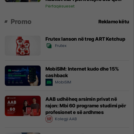
shkruan
Përfaqësueset
Promo
Reklamo këtu
Frutex lanson në treg ART Ketchup
Frutex
MobiSIM: Internet kudo dhe 15%
cashback
MobiSIM
AAB udhëheq arsimin privat në
rajon: Mbi 60 programe studimi për
profesionet e së ardhmes
Kolegji AAB