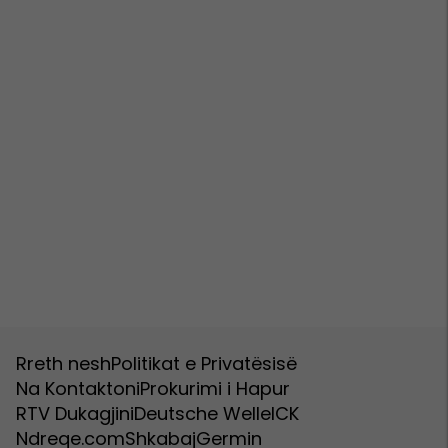
Rreth nesh
Politikat e Privatësisë
Na Kontaktoni
Prokurimi i Hapur
RTV Dukagjini
Deutsche Welle
ICK
Ndreqe.com
Shkabaj
Germin