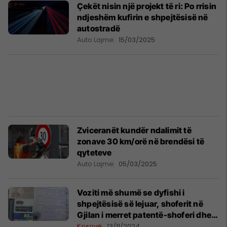
Çekët nisin një projekt të ri: Po rrisin
ndjeshëm kufirin e shpejtësisë në
autostradë
Auto Lajme
15/03/2025
Zviceranët kundër ndalimit të
zonave 30 km/orë në brendësi të
qyteteve
Auto Lajme
05/03/2025
Voziti më shumë se dyfishi i
shpejtësisë së lejuar, shoferit në
Gjilan i merret patentë-shoferi dhe
gjobitet me 200 euro
Kosovë
13/11/2024