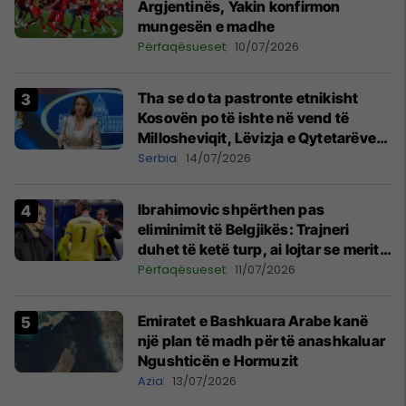
Argjentinës, Yakin konfirmon
mungesën e madhe
Përfaqësueset
10/07/2026
Tha se do ta pastronte etnikisht
Kosovën po të ishte në vend të
Millosheviqit, Lëvizja e Qytetarëve
të Lirë në Serbi kërkon shkarkimin e
Serbia
14/07/2026
menjëhershëm të Snezhana
Paunoviq
Ibrahimovic shpërthen pas
eliminimit të Belgjikës: Trajneri
duhet të ketë turp, ai lojtar se meritoi
të luante
Përfaqësueset
11/07/2026
Emiratet e Bashkuara Arabe kanë
një plan të madh për të anashkaluar
Ngushticën e Hormuzit
Azia
13/07/2026