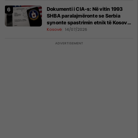
Dokumenti i CIA-s: Në vitin 1993
SHBA paralajmëronte se Serbia
synonte spastrimin etnik të Kosovës
dhe destabilizimin e Ballkanit
Kosovë
14/07/2026