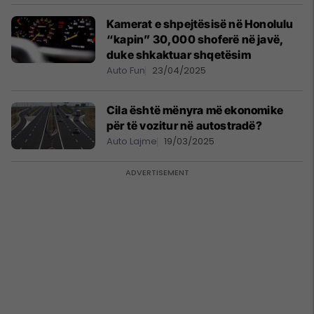
Kamerat e shpejtësisë në Honolulu
“kapin” 30,000 shoferë në javë,
duke shkaktuar shqetësim
Auto Fun
23/04/2025
Cila është mënyra më ekonomike
për të vozitur në autostradë?
Auto Lajme
19/03/2025