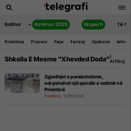
Ballina
Botërori 2026
Eksperti
Të fu
Prishtina
Prizreni
Peja
Ferizaj
Gjakova
Mitrov
1
Shkolla E Mesme "xhevded Doda"
Artikuj
Zgjedhjet e parakohshme,
ndryshohet një qendër e votimit në
Prishtinë
Prishtina
12/05/2026