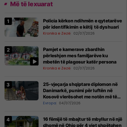
Më të lexuarat
Policia kërkon ndihmën e qytetarëve
për identifikimin e këtij të dyshuari
Kronika e Zezë
02/07/2026
Pamjet e kamerave zbardhin
përleshjen mes familjarëve ku
mbetën të plagosur katër persona
Kronika e Zezë
02/07/2026
25-vjeçarja shqiptare diplomon në
Danimarkë, punimi për luftën në
Kosovë vlerësohet me notën më të
lartë
Evropa
04/07/2026
16 fëmijë të mbajtur të mbyllur në një
dhomë në Ohio për 4 vjet shpëtohen