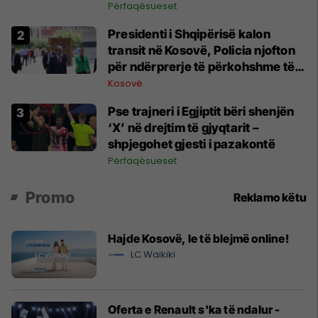
Përfaqësueset
Presidenti i Shqipërisë kalon
transit në Kosovë, Policia njofton
për ndërprerje të përkohshme të
trafikut
Kosovë
Pse trajneri i Egjiptit bëri shenjën
‘X’ në drejtim të gjyqtarit –
shpjegohet gjesti i pazakontë
Përfaqësueset
Promo
Reklamo këtu
Hajde Kosovë, le të blejmë online!
LC Waikiki
Oferta e Renault s'ka të ndalur -