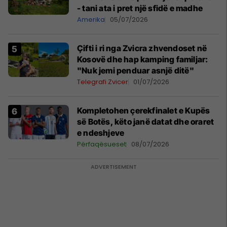
- tani ata i pret një sfidë e madhe
Amerika
05/07/2026
Çifti i ri nga Zvicra zhvendoset në
Kosovë dhe hap kamping familjar:
"Nuk jemi penduar asnjë ditë"
Telegrafi Zvicer
01/07/2026
Kompletohen çerekfinalet e Kupës
së Botës, këto janë datat dhe oraret
e ndeshjeve
Përfaqësueset
08/07/2026