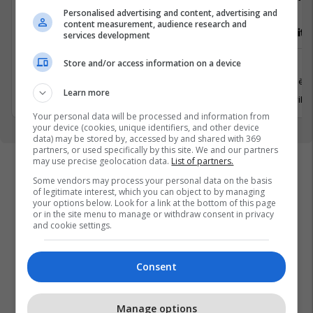
Personalised advertising and content, advertising and
content measurement, audience research and
Vozitës B
Video Editor
services development
Logjistikë
Media
Store and/or access information on a device
Pejë
Prishtinë
Learn more
12 Korrik 2026
20 Korrik 
Your personal data will be processed and information from
your device (cookies, unique identifiers, and other device
data) may be stored by, accessed by and shared with 369
partners, or used specifically by this site. We and our partners
may use precise geolocation data.
List of partners.
Some vendors may process your personal data on the basis
of legitimate interest, which you can object to by managing
your options below. Look for a link at the bottom of this page
or in the site menu to manage or withdraw consent in privacy
and cookie settings.
Consent
Manage options