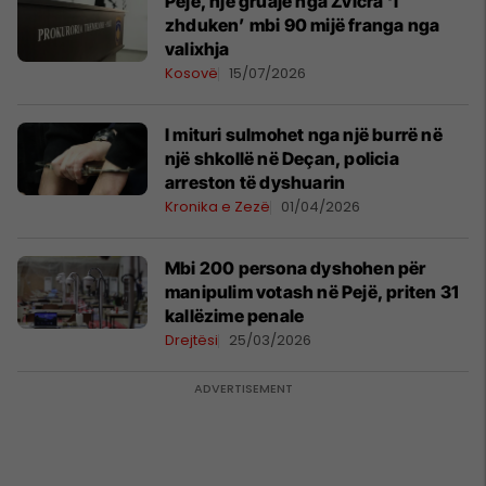
Pejë, një gruaje nga Zvicra ‘i
zhduken’ mbi 90 mijë franga nga
valixhja
Kosovë
15/07/2026
I mituri sulmohet nga një burrë në
një shkollë në Deçan, policia
arreston të dyshuarin
Kronika e Zezë
01/04/2026
Mbi 200 persona dyshohen për
manipulim votash në Pejë, priten 31
kallëzime penale
Drejtësi
25/03/2026