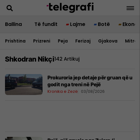
Ballina
Të fundit
Lajme
Botë
Ekono
Prishtina
Prizreni
Peja
Ferizaj
Gjakova
Mitrov
Shkodran Nikçi
142 Artikuj
Prokuroria jep detaje për gruan që u
godit nga treni në Pejë
Kronika e Zezë
03/08/2026