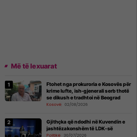
Më të lexuarat
Ftohet nga prokuroria e Kosovës për
krime lufte, ish-gjenerali serb thotë
se dikush e tradhtoi në Beograd
Kosovë
02/08/2026
Gjithçka që ndodhi në Kuvendin e
jashtëzakonshëm të LDK-së
Politikë
30/07/2026