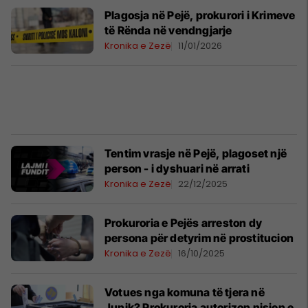
Plagosja në Pejë, prokurori i Krimeve
të Rënda në vendngjarje
Kronika e Zezë
11/01/2026
Tentim vrasje në Pejë, plagoset një
person - i dyshuari në arrati
Kronika e Zezë
22/12/2025
Prokuroria e Pejës arreston dy
persona për detyrim në prostitucion
Kronika e Zezë
16/10/2025
Votues nga komuna të tjera në
Junik? Prokuroria autorizon nisjen e