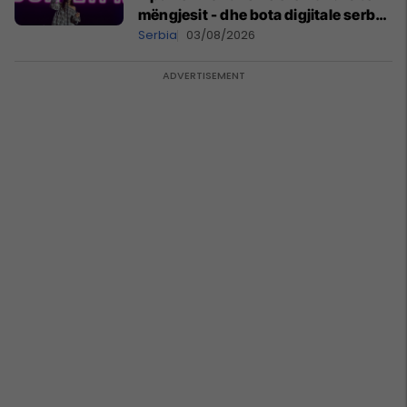
mëngjesit - dhe bota digjitale serbe
shpall gjendjen e luftës
Serbia
03/08/2026