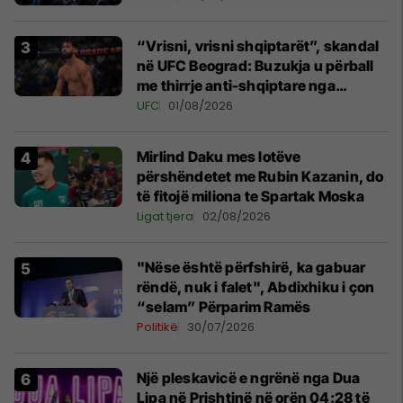
“Vrisni, vrisni shqiptarët”, skandal
në UFC Beograd: Buzukja u përball
me thirrje anti-shqiptare nga
tribunat
UFC
01/08/2026
Mirlind Daku mes lotëve
përshëndetet me Rubin Kazanin, do
të fitojë miliona te Spartak Moska
Ligat tjera
02/08/2026
"Nëse është përfshirë, ka gabuar
rëndë, nuk i falet", Abdixhiku i çon
“selam” Përparim Ramës
Politikë
30/07/2026
Një pleskavicë e ngrënë nga Dua
Lipa në Prishtinë në orën 04:28 të