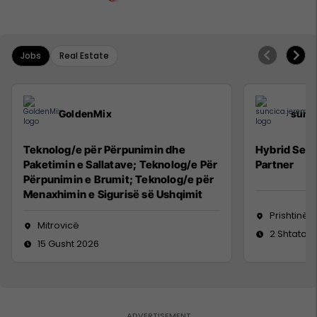
Jobs
Real Estate
GoldenMix
sunc
Teknolog/e për Përpunimin dhe
Hybrid Seni
Paketimin e Sallatave; Teknolog/e Për
Partner
Përpunimin e Brumit; Teknolog/e për
Menaxhimin e Sigurisë së Ushqimit
Prishtinë
Mitrovicë
2 Shtator 
15 Gusht 2026