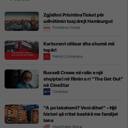
Zgjidhni PrishtinaTicket për
udhëtimin tuaj drejt Hamburgut
Prishtina Ticket
Karburant cilësor dhe shumë më
tepër!
Petrol Company
Russell Crowe në rolin e një
shqiptari në filmin e ri “The Get Out”
në CineStar
Cinestar
"A po takohemi? Veni dihet" – Një
histori që rritet bashkë me familjet
tona
Viva Fresh Store