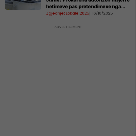
hetimeve pas pretendimeve nga
AAK-ja
Zgjedhjet Lokale 2025
16/10/2025