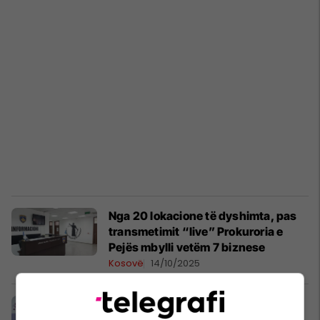
Nga 20 lokacione të dyshimta, pas
transmetimit “live” Prokuroria e
Pejës mbylli vetëm 7 biznese
Kosovë
14/10/2025
Edukatorja e një çerdheje në Pejë
ndalohet për 48 orë për keqtrajtimin