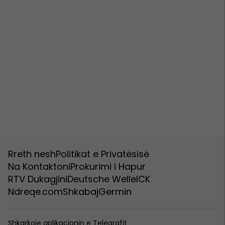
Rreth nesh
Politikat e Privatësisë
Na Kontaktoni
Prokurimi i Hapur
RTV Dukagjini
Deutsche Welle
ICK
Ndreqe.com
Shkabaj
Germin
Shkarkoje aplikacionin e Telegrafit