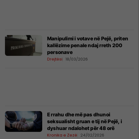
Manipulimi i votave në Pejë, priten
kallëzime penale ndaj rreth 200
personave
Drejtësi
18/03/2026
E rrahu dhe më pas dhunoi
seksualisht gruan e tij në Pejë, i
dyshuar ndalohet për 48 orë
Kronika e Zezë
24/02/2026