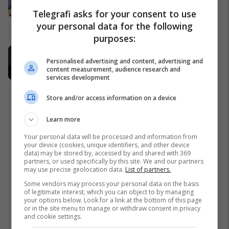
e një fëmije
Telegrafi asks for your consent to use
Drejtësi
01/10/2025
your personal data for the following
purposes:
Dyshohet se rrahu nxënësin në
Personalised advertising and content, advertising and
shkollë, ndalohet për 48 orë
content measurement, audience research and
mësuesi nga Istogu
services development
Kosovë
05/09/2025
Store and/or access information on a device
1
Learn more
Your personal data will be processed and information from
your device (cookies, unique identifiers, and other device
data) may be stored by, accessed by and shared with 369
partners, or used specifically by this site. We and our partners
may use precise geolocation data.
List of partners.
Some vendors may process your personal data on the basis
of legitimate interest, which you can object to by managing
your options below. Look for a link at the bottom of this page
or in the site menu to manage or withdraw consent in privacy
and cookie settings.