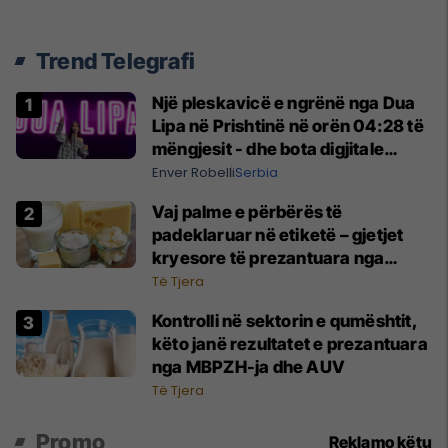
Trend Telegrafi
Një pleskavicë e ngrënë nga Dua
Lipa në Prishtinë në orën 04:28 të
mëngjesit - dhe bota digjitale
serbe shpall gjendjen e luftës
Enver Robelli
Serbia
Vaj palme e përbërës të
padeklaruar në etiketë – gjetjet
kryesore të prezantuara nga
AUV-i pas kontrollit në sektorin e
Të Tjera
qumështit
Kontrolli në sektorin e qumështit,
këto janë rezultatet e prezantuara
nga MBPZH-ja dhe AUV
Të Tjera
Promo
Reklamo këtu