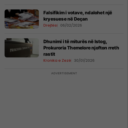
Falsifikim i votave, ndalohet një
kryesuese në Deçan
Drejtësi
06/02/2026
Dhunimi i të miturës në Istog,
Prokuroria Themelore njofton rreth
rastit
Kronika e Zezë
30/01/2026