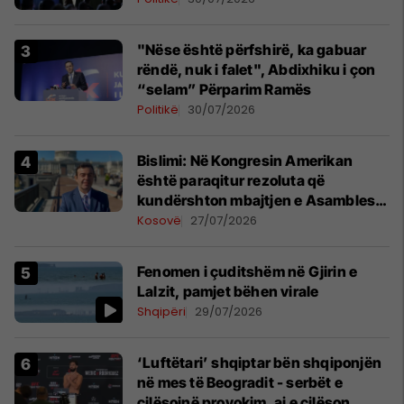
"Nëse është përfshirë, ka gabuar
rëndë, nuk i falet", Abdixhiku i çon
“selam” Përparim Ramës
Politikë
30/07/2026
Bislimi: Në Kongresin Amerikan
është paraqitur rezoluta që
kundërshton mbajtjen e Asamblesë
Parlamentare të OSBE-së në
Kosovë
27/07/2026
Beograd
Fenomen i çuditshëm në Gjirin e
Lalzit, pamjet bëhen virale
Shqipëri
29/07/2026
‘Luftëtari’ shqiptar bën shqiponjën
në mes të Beogradit - serbët e
cilësojnë provokim, ai e cilëson