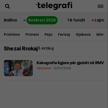
Ballina
Botërori 2026
Të fundit
Lajme
Prishtina
Prizreni
Peja
Ferizaj
Gjakova
Mitrov
Shezai Rrokaj
5 Artikuj
Kakografia ligjore për gjuhët në RMV
Opinione
12/04/2026