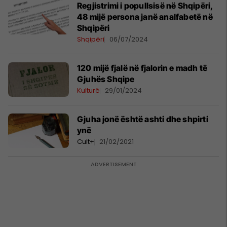
Regjistrimi i popullsisë në Shqipëri,
48 mijë persona janë analfabetë në
Shqipëri
Shqipëri
06/07/2024
120 mijë fjalë në fjalorin e madh të
Gjuhës Shqipe
Kulturë
29/01/2024
Gjuha jonë është ashti dhe shpirti
ynë
Cult+
21/02/2021