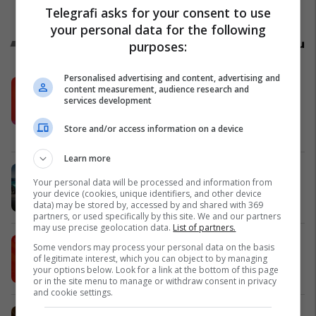
UFC
Telegrafi asks for your consent to use
your personal data for the following
Promo
Reklamo këtu
purposes:
Personalised advertising and content, advertising and
Këtë herë me kartelë gërvishtëse
content measurement, audience research and
plotësisht digjitale dhe mbi 40 mijë
services development
shpërblime instant!
Store and/or access information on a device
Meridian
Learn more
Zgjidhni një nga katër modelet tuaja
Your personal data will be processed and information from
të preferuara Peugeot
your device (cookies, unique identifiers, and other device
Peugot Kosova
data) may be stored by, accessed by and shared with 369
partners, or used specifically by this site. We and our partners
may use precise geolocation data.
List of partners.
IPKO vazhdon partneritetin me
Some vendors may process your personal data on the basis
Sunny Hill Festival 2026
of legitimate interest, which you can object to by managing
your options below. Look for a link at the bottom of this page
IPKO
or in the site menu to manage or withdraw consent in privacy
and cookie settings.
EXPO DIASPORA 2026 mbahet më