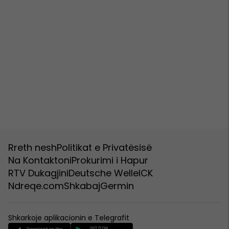
Rreth nesh
Politikat e Privatësisë
Na Kontaktoni
Prokurimi i Hapur
RTV Dukagjini
Deutsche Welle
ICK
Ndreqe.com
Shkabaj
Germin
Shkarkoje aplikacionin e Telegrafit