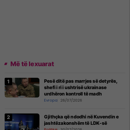
Më të lexuarat
Pesë ditë pas marrjes së detyrës,
shefi i ri i ushtrisë ukrainase
urdhëron kontroll të madh
Evropa
26/07/2026
Gjithçka që ndodhi në Kuvendin e
jashtëzakonshëm të LDK-së
Politikë
30/07/2026