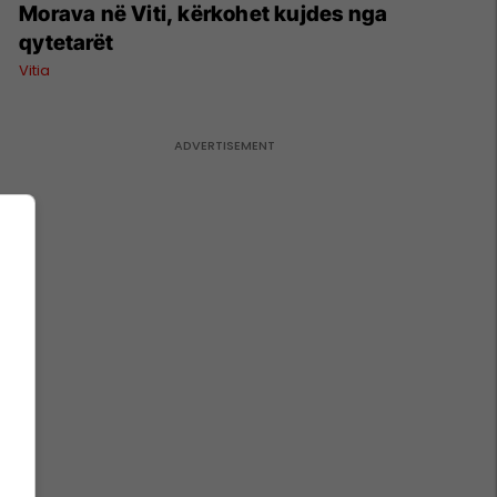
Morava në Viti, kërkohet kujdes nga
qytetarët
Vitia