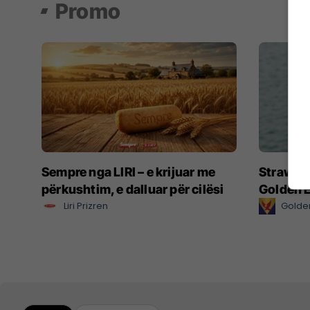
Promo
Sempre nga LIRI – e krijuar me
Strawberr
përkushtim, e dalluar për cilësi
Golden 
Liri Prizren
Golden