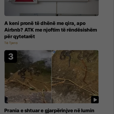
A keni pronë të dhënë me qira, apo
Airbnb? ATK me njoftim të rëndësishëm
për qytetarët
Të Tjera
Prania e shtuar e gjarpërinjve në lumin