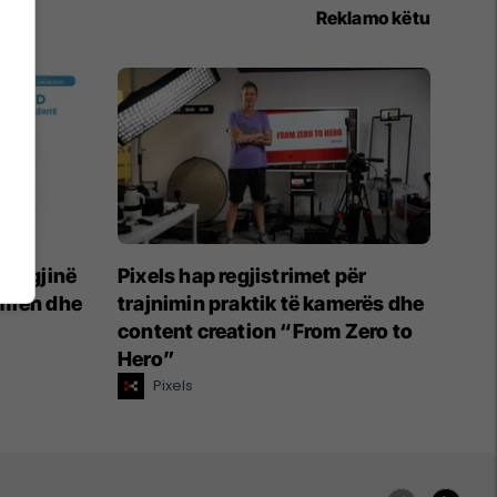
Reklamo këtu
ologjinë
Pixels hap regjistrimet për
mrën dhe
trajnimin praktik të kamerës dhe
content creation “From Zero to
Hero”
Pixels