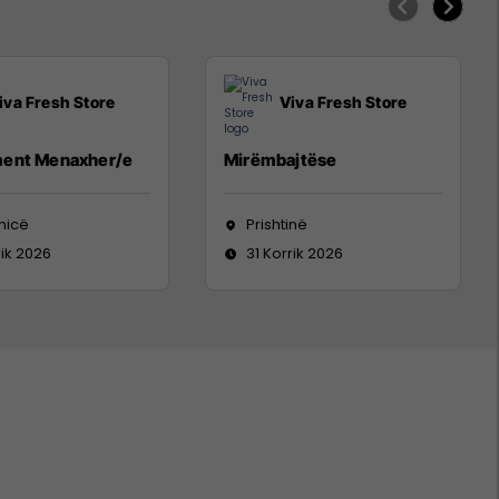
iva Fresh Store
Viva Fresh Store
ent Menaxher/e
Mirëmbajtëse
nicë
Prishtinë
rik 2026
31 Korrik 2026