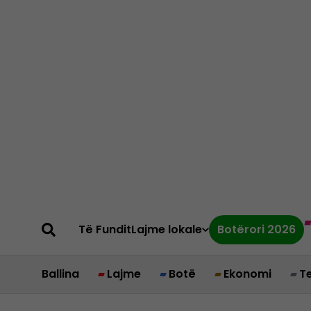
Të Fundit
Lajme lokale
Botërori 2026
Ballina
Lajme
Botë
Ekonomi
T