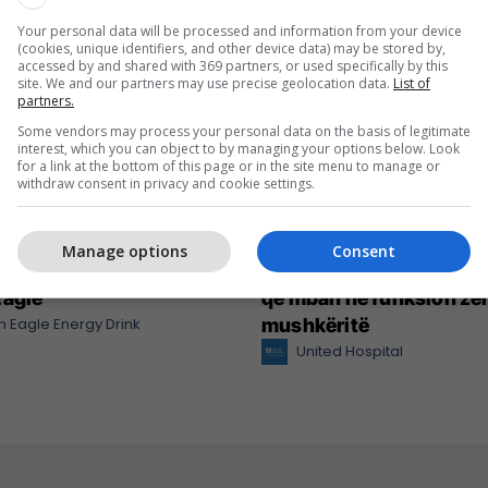
Your personal data will be processed and information from your device
(cookies, unique identifiers, and other device data) may be stored by,
accessed by and shared with 369 partners, or used specifically by this
site. We and our partners may use precise geolocation data.
List of
partners.
Some vendors may process your personal data on the basis of legitimate
interest, which you can object to by managing your options below. Look
for a link at the bottom of this page or in the site menu to manage or
withdraw consent in privacy and cookie settings.
Manage options
Consent
y Apricot - shija e re e
United Hospital me tekn
Eagle
që mban në funksion ze
 Eagle Energy Drink
mushkëritë
United Hospital