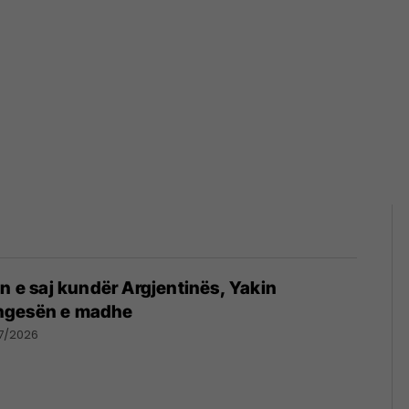
in e saj kundër Argjentinës, Yakin
ngesën e madhe
7/2026