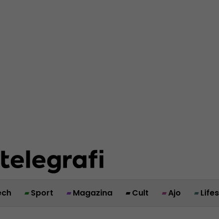
ech
Sport
Magazina
Cult
Ajo
Life