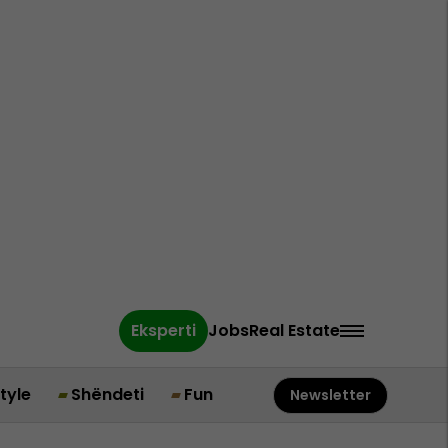
Eksperti
Jobs
Real Estate
style
Shëndeti
Fun
Newsletter