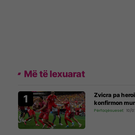
Më të lexuarat
Zvicra pa hero
konfirmon mu
Përfaqësueset
10/0