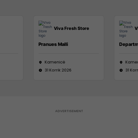
Viva Fresh Store
V
Pranues Malli
Departm
Kamenicë
Kame
31 Korrik 2026
31 Kor