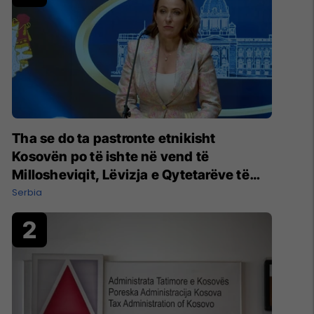
Tha se do ta pastronte etnikisht
Kosovën po të ishte në vend të
Millosheviqit, Lëvizja e Qytetarëve të
Lirë në Serbi kërkon shkarkimin e
Serbia
menjëhershëm të Snezhana Paunoviq