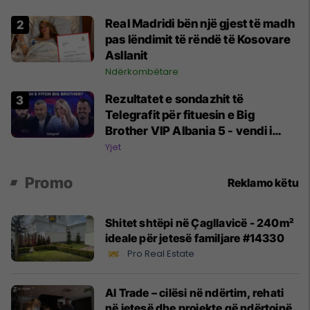
Real Madridi bën një gjest të madh
pas lëndimit të rëndë të Kosovare
Asllanit
Ndërkombëtare
Rezultatet e sondazhit të
Telegrafit për fituesin e Big
Brother VIP Albania 5 - vendi i
parë prin me 56 për qind
Yjet
Promo
Reklamo këtu
Shitet shtëpi në Çagllavicë - 240m²
ideale për jetesë familjare #14330
Pro Real Estate
Al Trade – cilësi në ndërtim, rehati
në jetesë dhe projekte që ndërtojnë