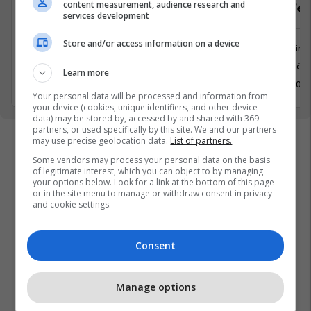
content measurement, audience research and
Zyrtar/e për marrëdhënie me
Dizajner/e g
services development
publikun
Store and/or access information on a device
Marketing
Marketing dhe Reklamim
Prishtinë
Prishtinë
Learn more
3 Maj 202
3 Maj 2026
Your personal data will be processed and information from
your device (cookies, unique identifiers, and other device
data) may be stored by, accessed by and shared with 369
partners, or used specifically by this site. We and our partners
may use precise geolocation data.
List of partners.
Some vendors may process your personal data on the basis
of legitimate interest, which you can object to by managing
your options below. Look for a link at the bottom of this page
or in the site menu to manage or withdraw consent in privacy
and cookie settings.
Consent
Manage options