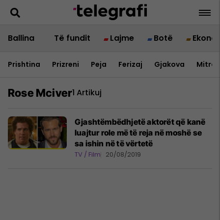
Ballina
Të fundit
Lajme
Botë
Ekono
Prishtina
Prizreni
Peja
Ferizaj
Gjakova
Mitrov
Rose Mciver
1 Artikuj
Gjashtëmbëdhjetë aktorët që kanë
luajtur role më të reja në moshë se
sa ishin në të vërtetë
TV / Film
20/08/2019