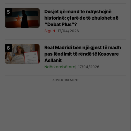
globale
Dosjet që mund të ndryshojnë
historinë: çfarë do të zbulohet në
“Debat Plus”?
Siguri
17/04/2026
Real Madridi bën një gjest të madh
pas lëndimit të rëndë të Kosovare
Asllanit
Ndërkombëtare
17/04/2026