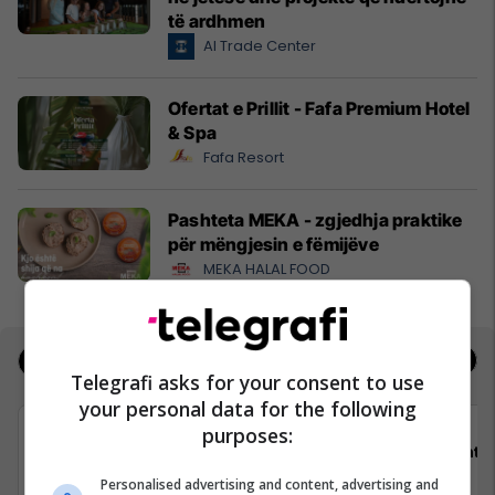
të ardhmen
Al Trade Center
Ofertat e Prillit - Fafa Premium Hotel
& Spa
Fafa Resort
Pashteta MEKA - zgjedhja praktike
për mëngjesin e fëmijëve
MEKA HALAL FOOD
Jobs
Real Estate
Telegrafi asks for your consent to use
your personal data for the following
purposes:
Shtëpia botuese “Dukagjini”
Shtëp
Personalised advertising and content, advertising and