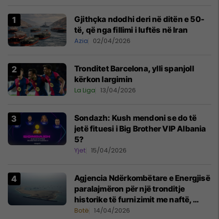
Gjithçka ndodhi deri në ditën e 50-
të, që nga fillimi i luftës në Iran
Azia
02/04/2026
Tronditet Barcelona, ylli spanjoll
kërkon largimin
La Liga
13/04/2026
Sondazh: Kush mendoni se do të
jetë fituesi i Big Brother VIP Albania
5?
Yjet
15/04/2026
Agjencia Ndërkombëtare e Energjisë
paralajmëron për një tronditje
historike të furnizimit me naftë,
ndërsa lufta me Iranin mbyt tregjet
Botë
14/04/2026