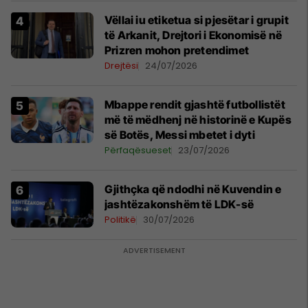
Vëllai iu etiketua si pjesëtar i grupit
të Arkanit, Drejtori i Ekonomisë në
Prizren mohon pretendimet
Drejtësi
24/07/2026
Mbappe rendit gjashtë futbollistët
më të mëdhenj në historinë e Kupës
së Botës, Messi mbetet i dyti
Përfaqësueset
23/07/2026
Gjithçka që ndodhi në Kuvendin e
jashtëzakonshëm të LDK-së
Politikë
30/07/2026