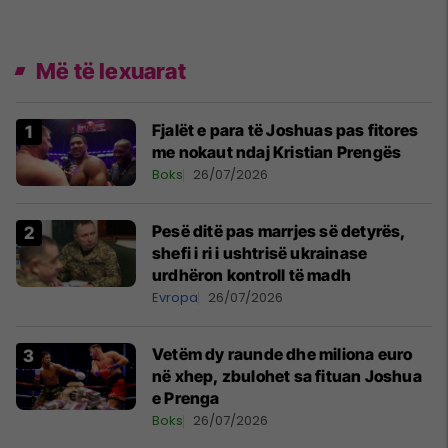
Më të lexuarat
Fjalët e para të Joshuas pas fitores
me nokaut ndaj Kristian Prengës
Boks
26/07/2026
Pesë ditë pas marrjes së detyrës,
shefi i ri i ushtrisë ukrainase
urdhëron kontroll të madh
Evropa
26/07/2026
Vetëm dy raunde dhe miliona euro
në xhep, zbulohet sa fituan Joshua
e Prenga
Boks
26/07/2026