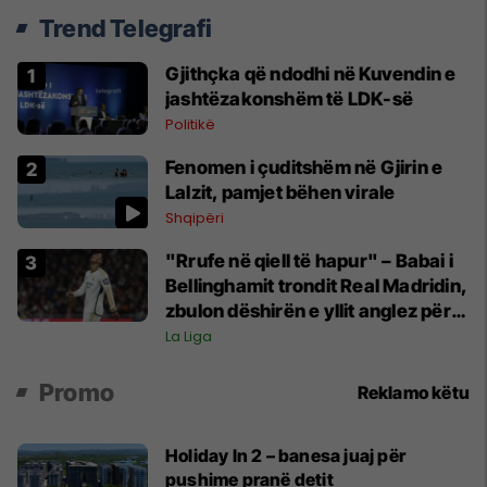
Trend Telegrafi
Gjithçka që ndodhi në Kuvendin e
jashtëzakonshëm të LDK-së
Politikë
Fenomen i çuditshëm në Gjirin e
Lalzit, pamjet bëhen virale
Shqipëri
"Rrufe në qiell të hapur" – Babai i
Bellinghamit trondit Real Madridin,
zbulon dëshirën e yllit anglez për
largim
La Liga
Promo
Reklamo këtu
Holiday In 2 – banesa juaj për
pushime pranë detit