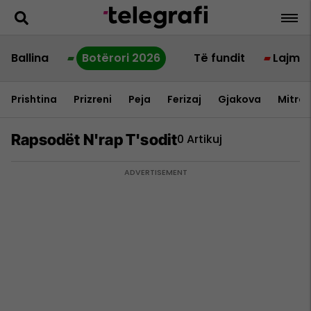
Ballina
Botërori 2026
Të fundit
Lajme
Prishtina
Prizreni
Peja
Ferizaj
Gjakova
Mitrov
Rapsodët N'rap T'sodit
0 Artikuj