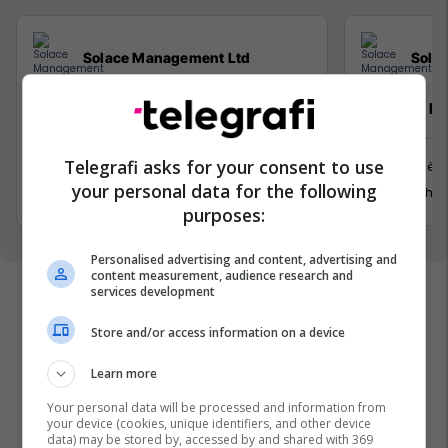
Solace Management Ltd
Sola
Sales Development and Marketing
Property M
Manager
Telegrafi asks for your consent to use
Prishtinë
Prishtinë
your personal data for the following
29 Gusht 
29 Gusht 2026
purposes:
Personalised advertising and content, advertising and
content measurement, audience research and
services development
Store and/or access information on a device
Learn more
Your personal data will be processed and information from
your device (cookies, unique identifiers, and other device
data) may be stored by, accessed by and shared with 369