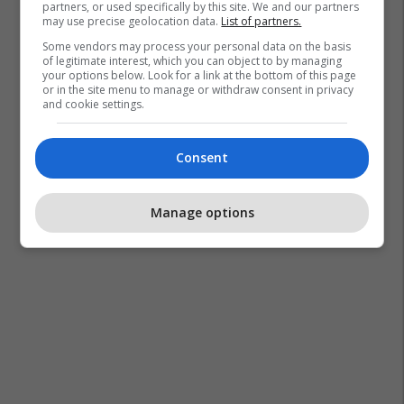
partners, or used specifically by this site. We and our partners
may use precise geolocation data.
List of partners.
Some vendors may process your personal data on the basis
of legitimate interest, which you can object to by managing
your options below. Look for a link at the bottom of this page
or in the site menu to manage or withdraw consent in privacy
and cookie settings.
Consent
Manage options