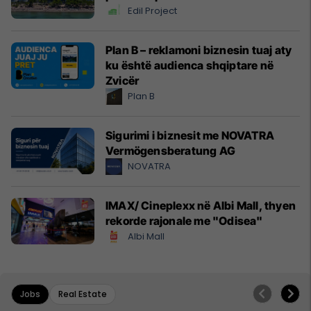
Edil Project
Plan B – reklamoni biznesin tuaj aty
ku është audienca shqiptare në
Zvicër
Plan B
Sigurimi i biznesit me NOVATRA
Vermögensberatung AG
NOVATRA
IMAX/ Cineplexx në Albi Mall, thyen
rekorde rajonale me "Odisea"
Albi Mall
Jobs
Real Estate