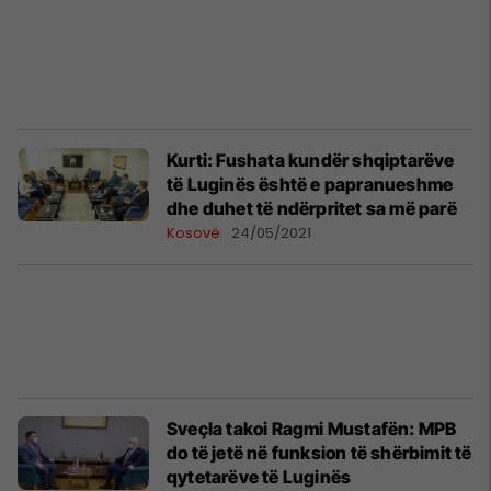
Kurti: Fushata kundër shqiptarëve
të Luginës është e papranueshme
dhe duhet të ndërpritet sa më parë
Kosovë
24/05/2021
Sveçla takoi Ragmi Mustafën: MPB
do të jetë në funksion të shërbimit të
qytetarëve të Luginës