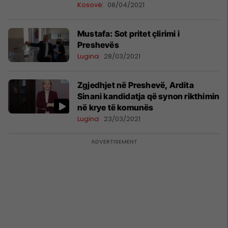
Kosovë
08/04/2021
Mustafa: Sot pritet çlirimi i
Preshevës
Lugina
28/03/2021
Zgjedhjet në Preshevë, Ardita
Sinani kandidatja që synon rikthimin
në krye të komunës
Lugina
23/03/2021