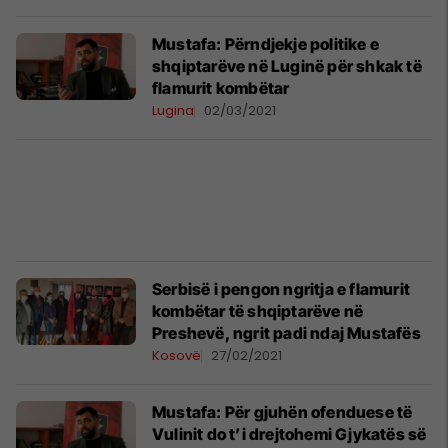
Mustafa: Përndjekje politike e
shqiptarëve në Luginë për shkak të
flamurit kombëtar
Lugina
02/03/2021
Serbisë i pengon ngritja e flamurit
kombëtar të shqiptarëve në
Preshevë, ngrit padi ndaj Mustafës
Kosovë
27/02/2021
Mustafa: Për gjuhën ofenduese të
Vulinit do t’i drejtohemi Gjykatës së