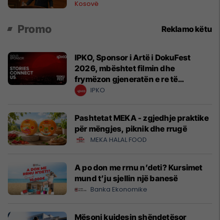
Kosovë
Promo
Reklamo këtu
IPKO, Sponsor i Artë i DokuFest
2026, mbështet filmin dhe
frymëzon gjeneratën e re të
krijuesve
IPKO
Pashtetat MEKA - zgjedhje praktike
për mëngjes, piknik dhe rrugë
MEKA HALAL FOOD
A po don me rrnu n’deti? Kursimet
mund t’ju sjellin një banesë
Banka Ekonomike
Mësoni kujdesin shëndetësor