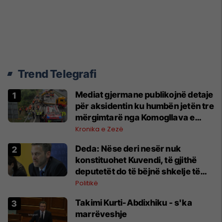
Trend Telegrafi
Mediat gjermane publikojnë detaje
për aksidentin ku humbën jetën tre
mërgimtarë nga Komogllava e
Ferizajt
Kronika e Zezë
Deda: Nëse deri nesër nuk
konstituohet Kuvendi, të gjithë
deputetët do të bëjnë shkelje të
rëndë kushtetuese
Politikë
Takimi Kurti-Abdixhiku - s'ka
marrëveshje