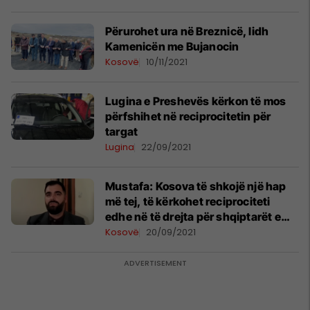
​Përurohet ura në Breznicë, lidh
Kamenicën me Bujanocin
Kosovë
10/11/2021
Lugina e Preshevës kërkon të mos
përfshihet në reciprocitetin për
targat
Lugina
22/09/2021
Mustafa: Kosova të shkojë një hap
më tej, të kërkohet reciprociteti
edhe në të drejta për shqiptarët e
Luginës
Kosovë
20/09/2021