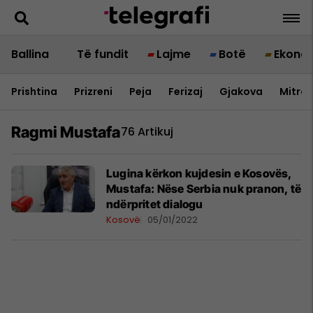
Ballina
Të fundit
Lajme
Botë
Ekono
Prishtina
Prizreni
Peja
Ferizaj
Gjakova
Mitrov
Ragmi Mustafa
76 Artikuj
Lugina kërkon kujdesin e Kosovës,
Mustafa: Nëse Serbia nuk pranon, të
ndërpritet dialogu
Kosovë
05/01/2022