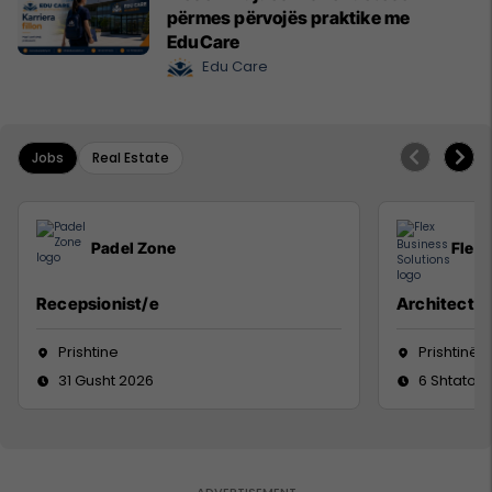
përmes përvojës praktike me
EduCare
Edu Care
Jobs
Real Estate
Padel Zone
Flex 
Recepsionist/e
Architect
Prishtine
Prishtinë
31 Gusht 2026
6 Shtator 