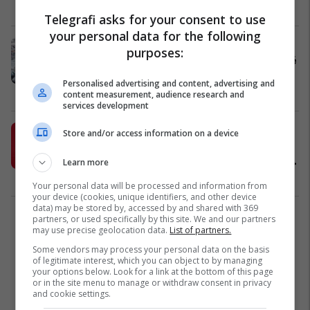
Serbi
Lugina
26/10/2020
Telegrafi asks for your consent to use
your personal data for the following
Mustafa: Ngritja e proceseve
purposes:
gjyqësore për shkak të përdorimit të
simboleve kombëtare, të
Personalised advertising and content, advertising and
papranueshme
Kosovë
13/10/2020
content measurement, audience research and
services development
Mustafa: Lugina e Preshevës duhet
Store and/or access information on a device
të jetë temë në dialogun për
marrëveshjen përmbyllëse Kosovë-
Learn more
Serbi
Lugina
11/10/2020
Your personal data will be processed and information from
your device (cookies, unique identifiers, and other device
data) may be stored by, accessed by and shared with 369
partners, or used specifically by this site. We and our partners
2
may use precise geolocation data.
List of partners.
Some vendors may process your personal data on the basis
of legitimate interest, which you can object to by managing
your options below. Look for a link at the bottom of this page
or in the site menu to manage or withdraw consent in privacy
and cookie settings.