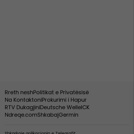
Rreth nesh
Politikat e Privatësisë
Na Kontaktoni
Prokurimi i Hapur
RTV Dukagjini
Deutsche Welle
ICK
Ndreqe.com
Shkabaj
Germin
Shkarkoje aplikacionin e Telegrafit