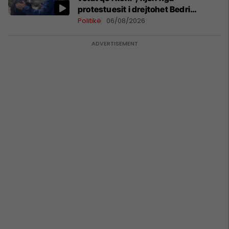
protestuesit i drejtohet Bedri
Hamzës
Politikë
06/08/2026