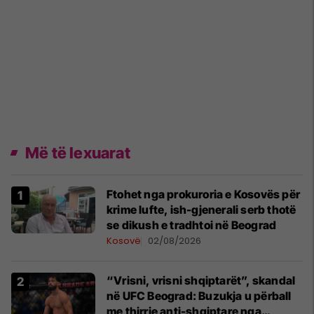
Më të lexuarat
Ftohet nga prokuroria e Kosovës për
krime lufte, ish-gjenerali serb thotë
se dikush e tradhtoi në Beograd
Kosovë
02/08/2026
“Vrisni, vrisni shqiptarët”, skandal
në UFC Beograd: Buzukja u përball
me thirrje anti-shqiptare nga