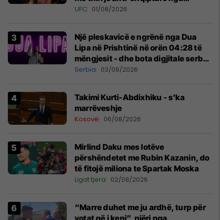
tribunat
UFC
01/08/2026
Një pleskavicë e ngrënë nga Dua
Lipa në Prishtinë në orën 04:28 të
mëngjesit - dhe bota digjitale serbe
shpall gjendjen e luftës
Serbia
03/08/2026
Takimi Kurti-Abdixhiku - s'ka
marrëveshje
Kosovë
06/08/2026
Mirlind Daku mes lotëve
përshëndetet me Rubin Kazanin, do
të fitojë miliona te Spartak Moska
Ligat tjera
02/08/2026
“Marre duhet me ju ardhë, turp për
votat që i keni”, njëri nga