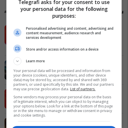
Telegrafi asks for your consent to use
your personal data for the following
Promo
Reklamo këtu
purposes:
Këtë herë me kartelë gërvishtëse
Personalised advertising and content, advertising and
content measurement, audience research and
plotësisht digjitale dhe mbi 40 mijë
services development
shpërblime instant!
Meridian
Store and/or access information on a device
Learn more
Zgjidhni një nga katër modelet tuaja
të preferuara Peugeot
Your personal data will be processed and information from
your device (cookies, unique identifiers, and other device
Peugot Kosova
data) may be stored by, accessed by and shared with 369
partners, or used specifically by this site. We and our partners
may use precise geolocation data.
List of partners.
IPKO vazhdon partneritetin me
Some vendors may process your personal data on the basis
Sunny Hill Festival 2026
of legitimate interest, which you can object to by managing
IPKO
your options below. Look for a link at the bottom of this page
or in the site menu to manage or withdraw consent in privacy
and cookie settings.
EXPO DIASPORA 2026 mbahet më
3, 4 dhe 5 gusht në Prishtinë