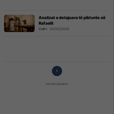
Analizat e detajuara të pikturës së
Rafaelit
Cult+
03/02/2020
1