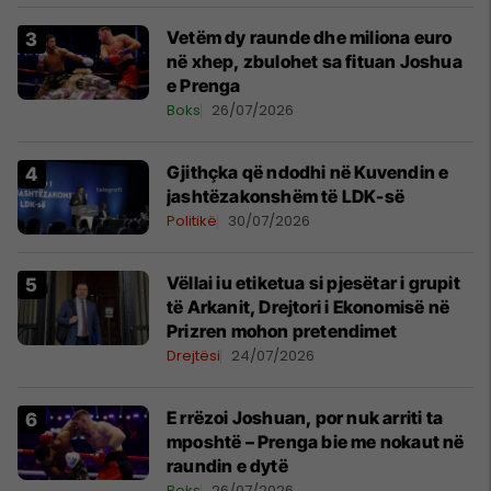
Vetëm dy raunde dhe miliona euro
në xhep, zbulohet sa fituan Joshua
e Prenga
Boks
26/07/2026
Gjithçka që ndodhi në Kuvendin e
jashtëzakonshëm të LDK-së
Politikë
30/07/2026
Vëllai iu etiketua si pjesëtar i grupit
të Arkanit, Drejtori i Ekonomisë në
Prizren mohon pretendimet
Drejtësi
24/07/2026
E rrëzoi Joshuan, por nuk arriti ta
mposhtë – Prenga bie me nokaut në
raundin e dytë
Boks
26/07/2026