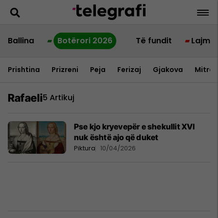
Ballina
Botërori 2026
Të fundit
Lajme
Prishtina
Prizreni
Peja
Ferizaj
Gjakova
Mitrov
Rafaeli
5 Artikuj
Pse kjo kryevepër e shekullit XVI
nuk është ajo që duket
Piktura
10/04/2026