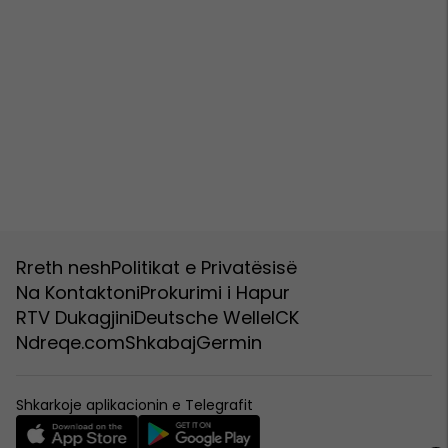
Rreth nesh
Politikat e Privatësisë
Na Kontaktoni
Prokurimi i Hapur
RTV Dukagjini
Deutsche Welle
ICK
Ndreqe.com
Shkabaj
Germin
Shkarkoje aplikacionin e Telegrafit