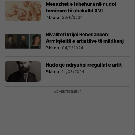
Mesazhet e fshehura në nudot
femërore të shekullit XVI
Piktura
26/11/2024
Rivaliteti krijoi Renesancën:
Armiqësitë e artistëve të mëdhenj
Piktura
04/11/2024
Nudo që ndryshoi rregullat e artit
Piktura
14/08/2024