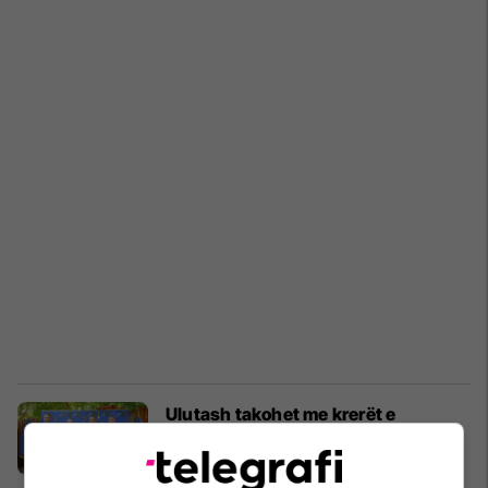
Ulutash takohet me krerët e
strukturave të sigurisë në Kosovë,
flasin për nivelin e bashkëpunimit
Siguri
12/07/2024