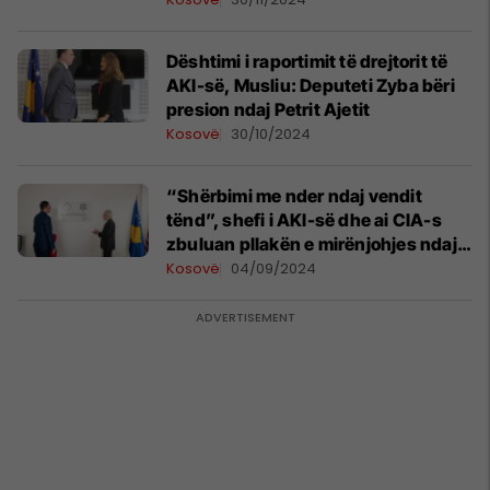
Dështimi i raportimit të drejtorit të
AKI-së, Musliu: Deputeti Zyba bëri
presion ndaj Petrit Ajetit
Kosovë
30/10/2024
“Shërbimi me nder ndaj vendit
tënd”, shefi i AKI-së dhe ai CIA-s
zbuluan pllakën e mirënjohjes ndaj
SHBA-ve
Kosovë
04/09/2024