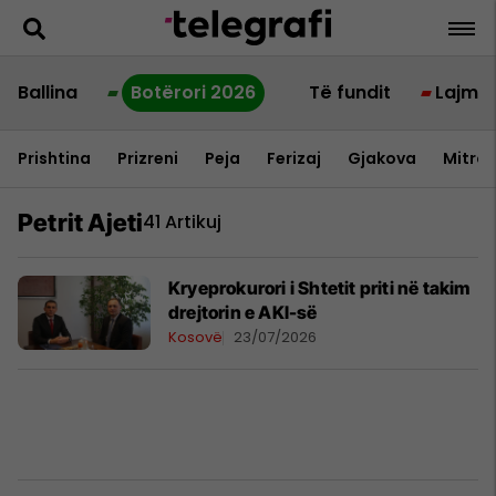
Ballina
Botërori 2026
Të fundit
Lajme
Prishtina
Prizreni
Peja
Ferizaj
Gjakova
Mitrov
Petrit Ajeti
41 Artikuj
Kryeprokurori i Shtetit priti në takim
drejtorin e AKI-së
Kosovë
23/07/2026