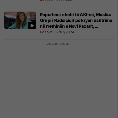
Raportimi i shefit të AKI-së, Musliu:
Grupi i Radoiçiqit po kryen ushtrime
në rrethinën e Novi Pazarit,
Kopaunikut dhe Kralevës
Kosovë
17/07/2024