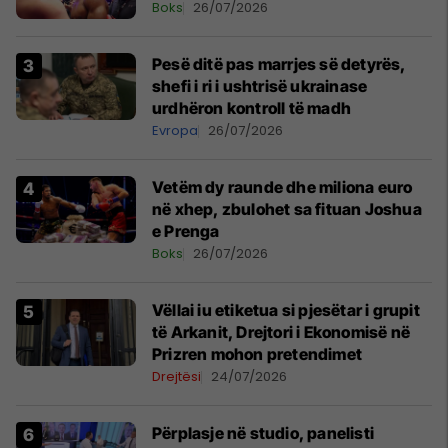
Boks
26/07/2026
Pesë ditë pas marrjes së detyrës,
shefi i ri i ushtrisë ukrainase
urdhëron kontroll të madh
Evropa
26/07/2026
Vetëm dy raunde dhe miliona euro
në xhep, zbulohet sa fituan Joshua
e Prenga
Boks
26/07/2026
Vëllai iu etiketua si pjesëtar i grupit
të Arkanit, Drejtori i Ekonomisë në
Prizren mohon pretendimet
Drejtësi
24/07/2026
Përplasje në studio, panelisti