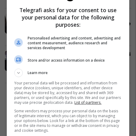
Telegrafi asks for your consent to use
your personal data for the following
Siguria në Evropë – Gërvalla së
bashku me ministrin e Mbrojtjes dhe
purposes:
drejtorin e AKI-së, pjesë e
konferencës “Defence 24 Days”
Kosovë
06/05/2024
Personalised advertising and content, advertising and
content measurement, audience research and
services development
Raportimi i shefit të AKI-së, deputeti
Store and/or access information on a device
Zyba tregon nëse kishte plan për
atentat ndaj Kurtit
Learn more
Siguri
21/02/2024
Your personal data will be processed and information from
your device (cookies, unique identifiers, and other device
data) may be stored by, accessed by and shared with 369
1
partners, or used specifically by this site. We and our partners
may use precise geolocation data.
List of partners.
Some vendors may process your personal data on the basis
of legitimate interest, which you can object to by managing
your options below. Look for a link at the bottom of this page
or in the site menu to manage or withdraw consent in privacy
and cookie settings.