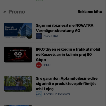
Promo
Reklamo këtu
Sigurimi i biznesit me NOVATRA
Vermögensberatung AG
NOVATRA
IPKO thyen rekordin e trafikut mobil
në Kosovë, arrin kulmin prej 60
Gbps
IPKO
Si e garanton Aptamil cilësinë dhe
sigurinë e produkteve për fëmijët
mbi 1 vjeç
Aptaclub Kosova