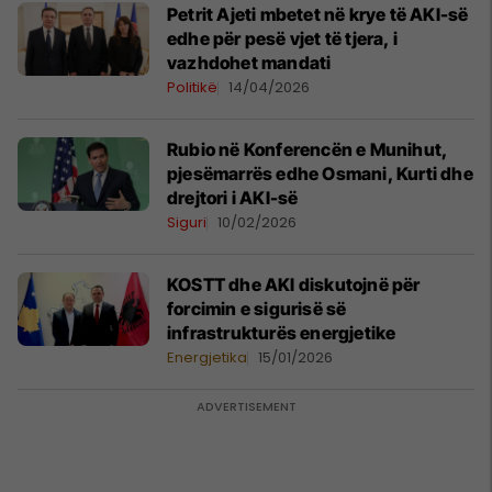
Petrit Ajeti mbetet në krye të AKI-së
edhe për pesë vjet të tjera, i
vazhdohet mandati
Politikë
14/04/2026
Rubio në Konferencën e Munihut,
pjesëmarrës edhe Osmani, Kurti dhe
drejtori i AKI-së
Siguri
10/02/2026
KOSTT dhe AKI diskutojnë për
forcimin e sigurisë së
infrastrukturës energjetike
Energjetika
15/01/2026