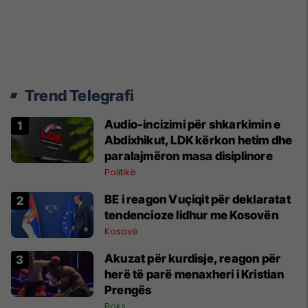
Trend Telegrafi
Audio-incizimi për shkarkimin e
Abdixhikut, LDK kërkon hetim dhe
paralajmëron masa disiplinore
Politikë
BE i reagon Vuçiqit për deklaratat
tendencioze lidhur me Kosovën
Kosovë
Akuzat për kurdisje, reagon për
herë të parë menaxheri i Kristian
Prengës
Boks