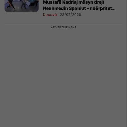
Mustafë Kadriaj mësyn drejt
Nexhmedin Spahiut - ndërpritet
transmetimi
Kosovë
23/07/2026