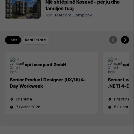
Një shtëpi në Kosovë - për ju dhe
familjen tuaj
Mercom Company
Jobs
Real Estate
cpit comparit GmbH
cpit
Senior Product Designer (UX/UI) 4-
Senior Lead
Day Workweek
.NET) 4-Da
Prishtinë
Prishtinë
7 Gusht 2026
5 Gusht 2