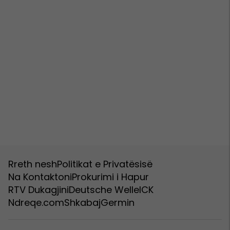
Rreth nesh
Politikat e Privatësisë
Na Kontaktoni
Prokurimi i Hapur
RTV Dukagjini
Deutsche Welle
ICK
Ndreqe.com
Shkabaj
Germin