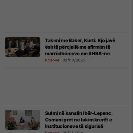
Takimi me Baker, Kurti: Kjo javë
është përcjellë me afirmim të
marrëdhënieve me SHBA-në
Kosovë
02/08/2025
Sulmi në kanalin Ibër-Lepenc,
Osmani pret në takim krerët e
institucioneve të sigurisë
Kosovë
30/11/2024