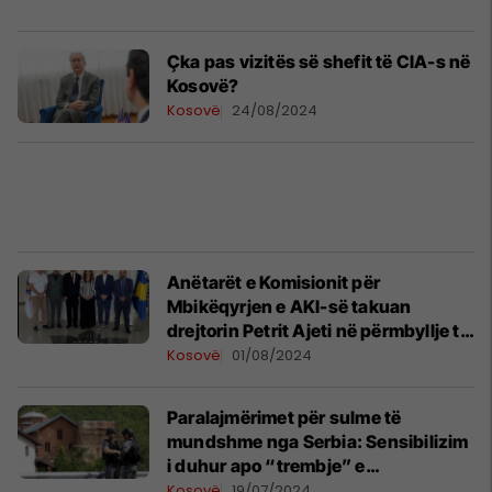
Çka pas vizitës së shefit të CIA-s në
Kosovë?
Kosovë
24/08/2024
Anëtarët e Komisionit për
Mbikëqyrjen e AKI-së takuan
drejtorin Petrit Ajeti në përmbyllje të
sesionit pranveror të Kuvendit
Kosovë
01/08/2024
Paralajmërimet për sulme të
mundshme nga Serbia: Sensibilizim
i duhur apo “trembje” e
investitorëve
Kosovë
19/07/2024