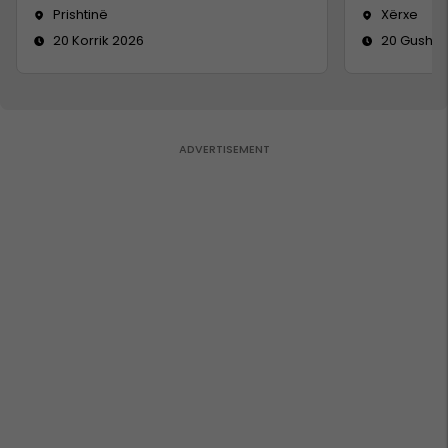
Prishtinë
Xërxe
20 Korrik 2026
20 Gusht 