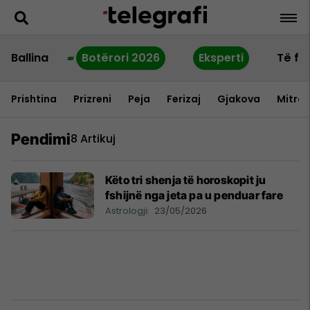
Ballina
Botërori 2026
Eksperti
Të fu
Prishtina
Prizreni
Peja
Ferizaj
Gjakova
Mitrov
Pendimi
8 Artikuj
Këto tri shenja të horoskopit ju
fshijnë nga jeta pa u penduar fare
Astrologji
23/05/2026