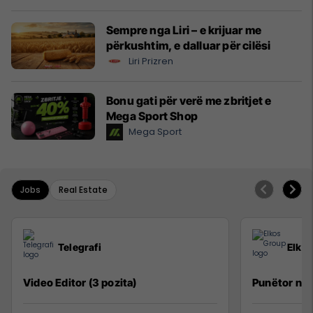
Sempre nga Liri – e krijuar me
përkushtim, e dalluar për cilësi
Liri Prizren
Bonu gati për verë me zbritjet e
Mega Sport Shop
Mega Sport
Jobs
Real Estate
Telegrafi
Elko
Video Editor (3 pozita)
Punëtor në