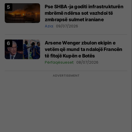
Pse SHBA-ja goditi infrastrukturën
mbrëmë ndërsa sot vazhdoi të
zmbrapsë sulmet iraniane
Azia
09/07/2026
Arsene Wenger zbulon ekipin e
vetëm që mund ta ndalojë Francën
të fitojë Kupën e Botës
Përfaqësueset
08/07/2026