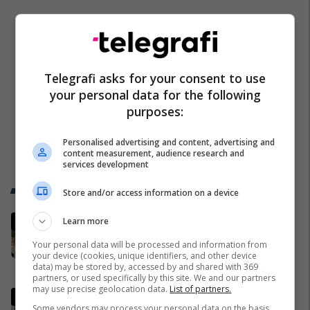
Telegrafi asks for your consent to use
your personal data for the following
purposes:
Personalised advertising and content, advertising and
content measurement, audience research and
services development
Trend Telegrafi
Store and/or access information on a device
Prania e shtuar e gjarpërinjve në
Learn more
lumin Morava në Viti, kërkohet
Your personal data will be processed and information from
kujdes nga qytetarët
your device (cookies, unique identifiers, and other device
data) may be stored by, accessed by and shared with 369
Vitia
partners, or used specifically by this site. We and our partners
may use precise geolocation data.
List of partners.
Dokumenti i CIA-s: Në vitin 1993
Some vendors may process your personal data on the basis