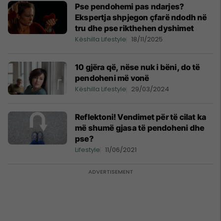
Pse pendohemi pas ndarjes?
Ekspertja shpjegon çfarë ndodh në
tru dhe pse rikthehen dyshimet
Këshilla Lifestyle
18/11/2025
10 gjëra që, nëse nuk i bëni, do të
pendoheni më vonë
Këshilla Lifestyle
29/03/2024
Reflektoni! Vendimet për të cilat ka
më shumë gjasa të pendoheni dhe
pse?
Lifestyle
11/06/2021