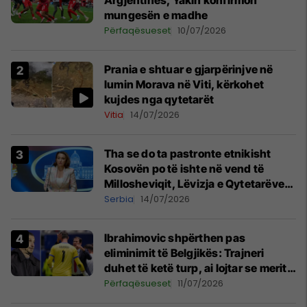
Argjentinës, Yakin konfirmon
mungesën e madhe
Përfaqësueset
10/07/2026
Prania e shtuar e gjarpërinjve në
lumin Morava në Viti, kërkohet
kujdes nga qytetarët
Vitia
14/07/2026
Tha se do ta pastronte etnikisht
Kosovën po të ishte në vend të
Millosheviqit, Lëvizja e Qytetarëve
të Lirë në Serbi kërkon shkarkimin e
Serbia
14/07/2026
menjëhershëm të Snezhana
Paunoviq
Ibrahimovic shpërthen pas
eliminimit të Belgjikës: Trajneri
duhet të ketë turp, ai lojtar se meritoi
të luante
Përfaqësueset
11/07/2026