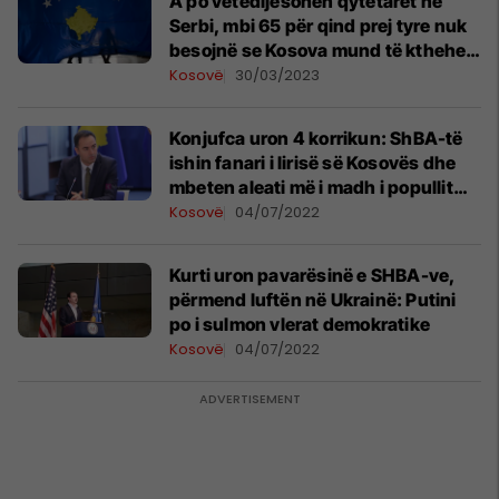
A po vetëdijësohen qytetarët në
Serbi, mbi 65 për qind prej tyre nuk
besojnë se Kosova mund të kthehet
nën administrimin serb
Kosovë
30/03/2023
Konjufca uron 4 korrikun: ShBA-të
ishin fanari i lirisë së Kosovës dhe
mbeten aleati më i madh i popullit
tonë
Kosovë
04/07/2022
Kurti uron pavarësinë e SHBA-ve,
përmend luftën në Ukrainë: Putini
po i sulmon vlerat demokratike
Kosovë
04/07/2022