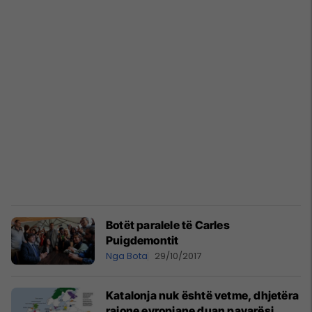
Botët paralele të Carles
Puigdemontit
Nga Bota
29/10/2017
Katalonja nuk është vetme, dhjetëra
rajone evropiane duan pavarësi