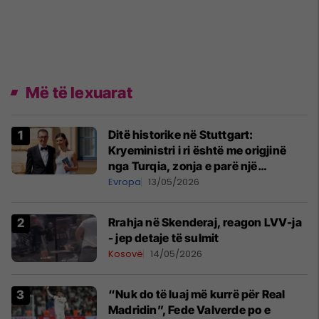
Më të lexuarat
Ditë historike në Stuttgart:
Kryeministri i ri është me origjinë
nga Turqia, zonja e parë një
shqiptare nga Kanadaja
Evropa
13/05/2026
Rrahja në Skenderaj, reagon LVV-ja
- jep detaje të sulmit
Kosovë
14/05/2026
“Nuk do të luaj më kurrë për Real
Madridin”, Fede Valverde po e