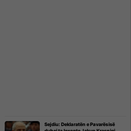
Sejdiu: Deklaratën e Pavarësisë
duhej ta lexonte Jakup Krasniqi