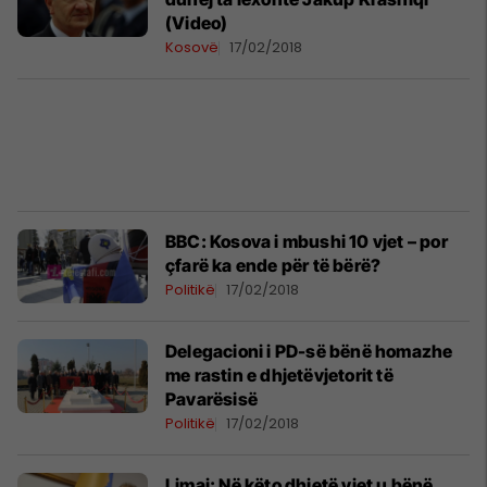
(Video)
Kosovë
17/02/2018
BBC: Kosova i mbushi 10 vjet – por
çfarë ka ende për të bërë?
Politikë
17/02/2018
Delegacioni i PD-së bënë homazhe
me rastin e dhjetëvjetorit të
Pavarësisë
Politikë
17/02/2018
Limaj: Në këto dhjetë vjet u bënë