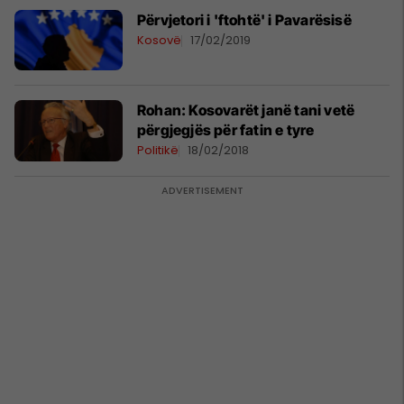
Përvjetori i 'ftohtë' i Pavarësisë
Kosovë
17/02/2019
Rohan: Kosovarët janë tani vetë
përgjegjës për fatin e tyre
Politikë
18/02/2018