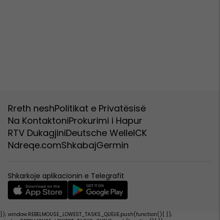
Rreth nesh
Politikat e Privatësisë
Na Kontaktoni
Prokurimi i Hapur
RTV Dukagjini
Deutsche Welle
ICK
Ndreqe.com
Shkabaj
Germin
Shkarkoje aplikacionin e Telegrafit
}); window.REBELMOUSE_LOWEST_TASKS_QUEUE.push(function(){
});