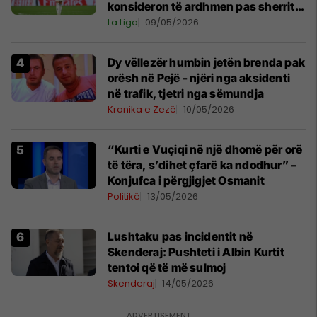
konsideron të ardhmen pas sherrit
me Tchouamenin
La Liga
09/05/2026
Dy vëllezër humbin jetën brenda pak
orësh në Pejë - njëri nga aksidenti
në trafik, tjetri nga sëmundja
Kronika e Zezë
10/05/2026
“Kurti e Vuçiqi në një dhomë për orë
të tëra, s’dihet çfarë ka ndodhur” –
Konjufca i përgjigjet Osmanit
Politikë
13/05/2026
Lushtaku pas incidentit në
Skenderaj: Pushteti i Albin Kurtit
tentoi që të më sulmoj
Skenderaj
14/05/2026