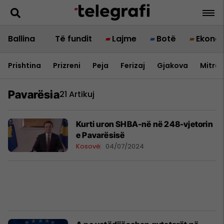
Ballina
Të fundit
Lajme
Botë
Ekono
Prishtina
Prizreni
Peja
Ferizaj
Gjakova
Mitrov
Pavarësia
21 Artikuj
Kurti uron SHBA-në në 248-vjetorin
e Pavarësisë
Kosovë
04/07/2024