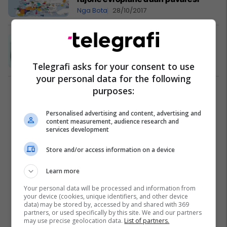
Nga Bota
28/10/2017
Rrustem Mustafa-Remi pro
pavarësisë së Katalonisë
Kosovë
27/10/2017
Telegrafi asks for your consent to use
your personal data for the following
purposes:
1
Personalised advertising and content, advertising and
content measurement, audience research and
services development
Store and/or access information on a device
Learn more
Your personal data will be processed and information from
your device (cookies, unique identifiers, and other device
data) may be stored by, accessed by and shared with 369
partners, or used specifically by this site. We and our partners
may use precise geolocation data.
List of partners.