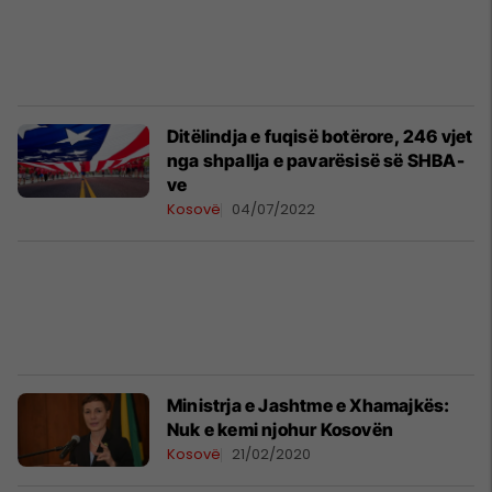
Ditëlindja e fuqisë botërore, 246 vjet
nga shpallja e pavarësisë së SHBA-
ve
Kosovë
04/07/2022
Ministrja e Jashtme e Xhamajkës:
Nuk e kemi njohur Kosovën
Kosovë
21/02/2020