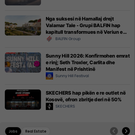
Nga suksesi në Hamallaj drejt
Valamar Tale - Grupi BALFIN hap
kapitull transformues në Veriun e
Shqipërisë
BALFIN Group
Sunny Hill 2026: Konfirmohen emrat
e rinj; Seth Troxler, Carlita dhe
Manifest në Prishtinë
Sunny Hill Festival
SKECHERS hap pikën e re outlet në
Kosovë, ofron zbritje deri në 50%
SKECHERS
Jobs
Real Estate