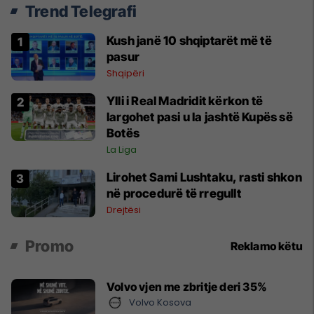
Trend Telegrafi
Kush janë 10 shqiptarët më të
pasur
Shqipëri
Ylli i Real Madridit kërkon të
largohet pasi u la jashtë Kupës së
Botës
La Liga
Lirohet Sami Lushtaku, rasti shkon
në procedurë të rregullt
Drejtësi
Promo
Reklamo këtu
Volvo vjen me zbritje deri 35%
Volvo Kosova