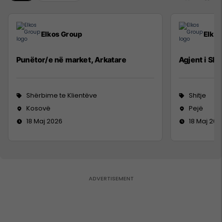
Elkos Group
Elko
Punëtor/e në market, Arkatare
Agjent i Shi
Shërbime te Klientëve
Shitje
Kosovë
Pejë
18 Maj 2026
18 Maj 202