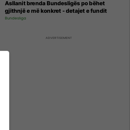
Asllanit brenda Bundesligës po bëhet
gjithnjë e më konkret - detajet e fundit
Bundesliga