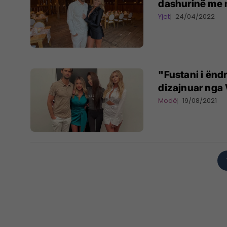
dashurinë me 
Yjet
24/04/2022
"Fustani i ëndr
dizajnuar nga
Modë
19/08/2021