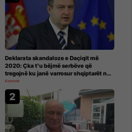
​Deklarata skandaloze e Daçiqit më
2020: Çka t'u bëjmë serbëve që
tregojnë ku janë varrosur shqiptarët në
Serbi
Kosovë