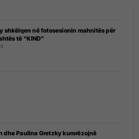
y shkëlqen në fotosesionin mahnitës për
eshtës të “KIND”
23
n dhe Paulina Gretzky kurorëzojnë