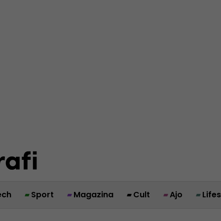
ech
Sport
Magazina
Cult
Ajo
Life