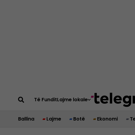
Të Fundit
Lajme lokale
Ballina
Lajme
Botë
Ekonomi
T