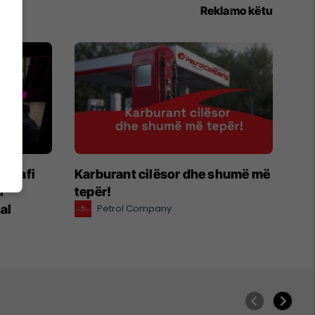
Reklamo këtu
egrafi
Karburant cilësor dhe shumë më
r
tepër!
al
Petrol Company