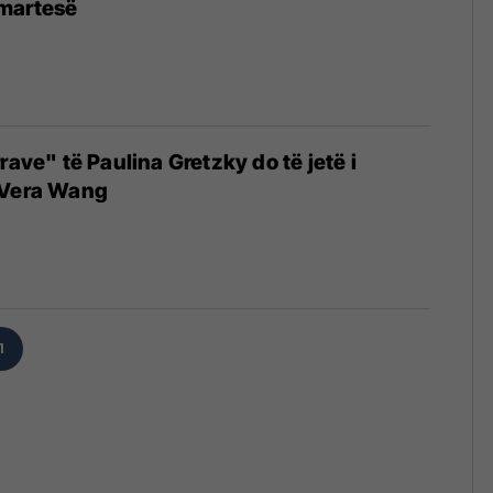
martesë
rave" të Paulina Gretzky do të jetë i
 Vera Wang
1