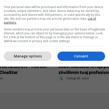
Your personal data will be processed and information from your device
(cookies, unique identifiers, and other device data) may be stored by,
accessed by and shared with 369 partners, or used specifically by this
site. We and our partners may use precise geolocation data.
List of
partners.
Some vendors may process your personal data on the basis of legitimate
interest, which you can object to by managing your options below. Look
for a link at the bottom of this page or in the site menu to manage or
withdraw consent in privacy and cookie settings.
Manage options
Consent
Crowe në rolin e një
Konkurset e javës në Tel
 në filmin e ri “The Get
Jobs: Mundësi të reja pë
CineStar
zhvillimin tuaj profesion
ar
Telegrafi Jobs