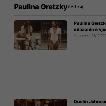
Paulina Gretzky
3 Artikuj
Paulina Gretzk
edicionin e vj
Magazina
07/10/20
Dustin Johnso