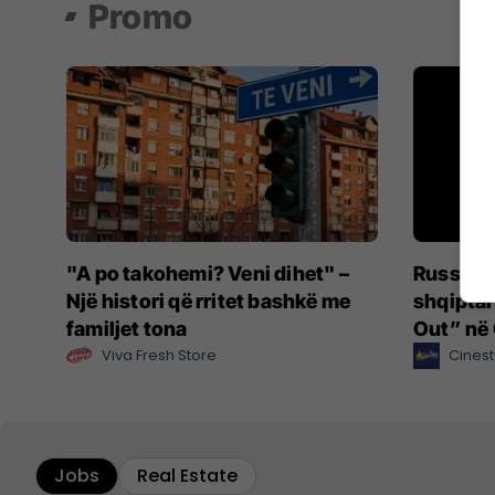
Promo
"A po takohemi? Veni dihet" –
Russell 
Një histori që rritet bashkë me
shqiptari
familjet tona
Out” në 
Viva Fresh Store
Cinest
Jobs
Real Estate