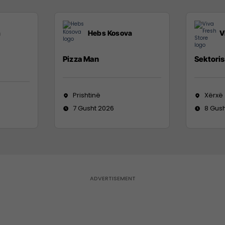
a
Hebs Kosova
V
Pizza Man
Sektoris
Prishtinë
Xërxë
7 Gusht 2026
8 Gus