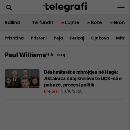
Ballina
Të fundit
Lajme
Botë
Ekono
Prishtina
Prizreni
Peja
Ferizaj
Gjakova
Mitrov
Paul Williams
9 Artikuj
Dëshmitarët e mbrojtjes në Hagë:
Aktakuza ndaj krerëve të UÇK-së e
pabazë, procesi politik
Drejtësi
04/10/2025