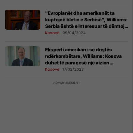
"Evropianët dhe amerikanët ta
kuptojnë blofin e Serbisë", Williams:
Serbia është e interesuar të dëmtojë
pavarësinë e Kosovës
Kosovë
09/04/2024
Eksperti amerikan i së drejtës
ndërkombëtare, Williams: Kosova
duhet të paraqesë një vizion
strategjik gjithëpërfshirës
Kosovë
17/02/2023