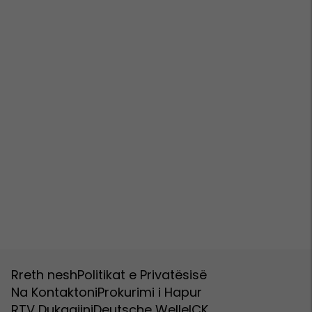
Rreth nesh
Politikat e Privatësisë
Na Kontaktoni
Prokurimi i Hapur
RTV Dukagjini
Deutsche Welle
ICK