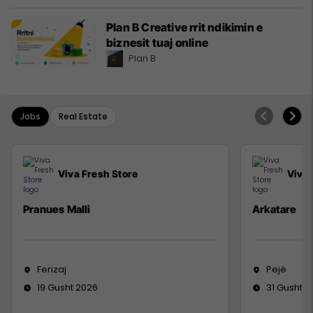
Plan B Creative rrit ndikimin e
biznesit tuaj online
Plan B
Jobs
Real Estate
Viva Fresh Store
Viva 
Pranues Malli
Arkatare
Ferizaj
Pejë
19 Gusht 2026
31 Gusht 2