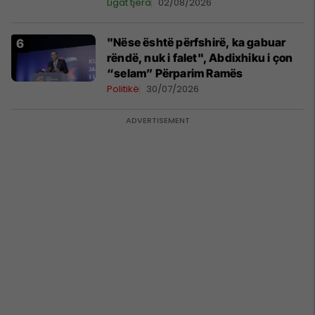
Ligat tjera
02/08/2026
"Nëse është përfshirë, ka gabuar
rëndë, nuk i falet", Abdixhiku i çon
“selam” Përparim Ramës
Politikë
30/07/2026