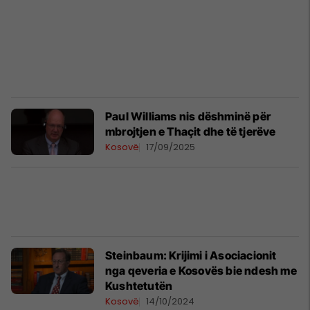
Paul Williams nis dëshminë për
mbrojtjen e Thaçit dhe të tjerëve
Kosovë
17/09/2025
Steinbaum: Krijimi i Asociacionit
nga qeveria e Kosovës bie ndesh me
Kushtetutën
Kosovë
14/10/2024