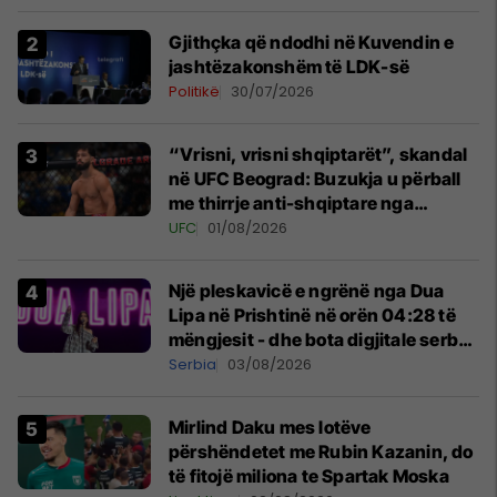
Gjithçka që ndodhi në Kuvendin e
jashtëzakonshëm të LDK-së
Politikë
30/07/2026
“Vrisni, vrisni shqiptarët”, skandal
në UFC Beograd: Buzukja u përball
me thirrje anti-shqiptare nga
tribunat
UFC
01/08/2026
Një pleskavicë e ngrënë nga Dua
Lipa në Prishtinë në orën 04:28 të
mëngjesit - dhe bota digjitale serbe
shpall gjendjen e luftës
Serbia
03/08/2026
Mirlind Daku mes lotëve
përshëndetet me Rubin Kazanin, do
të fitojë miliona te Spartak Moska