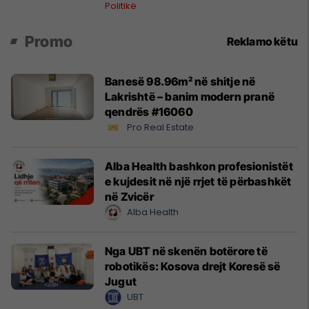
Politikë
Promo
Reklamo këtu
Banesë 98.96m² në shitje në
Lakrishtë – banim modern pranë
qendrës #16060
Pro Real Estate
Alba Health bashkon profesionistët
e kujdesit në një rrjet të përbashkët
në Zvicër
Alba Health
Nga UBT në skenën botërore të
robotikës: Kosova drejt Koresë së
Jugut
UBT