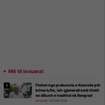
Më të lexuarat
Ftohet nga prokuroria e Kosovës për
krime lufte, ish-gjenerali serb thotë
se dikush e tradhtoi në Beograd
Kosovë
02/08/2026