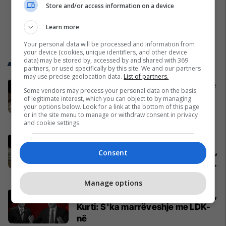
Store and/or access information on a device
Learn more
Your personal data will be processed and information from
your device (cookies, unique identifiers, and other device
data) may be stored by, accessed by and shared with 369
Trend Telegrafi
partners, or used specifically by this site. We and our partners
may use precise geolocation data.
List of partners.
Ukrainasit i kapin ushtarët rusë në
Some vendors may process your personal data on the basis
befasi, ishin duke fjetur në
of legitimate interest, which you can object to by managing
your options below. Look for a link at the bottom of this page
strehimoret e kamufluara
or in the site menu to manage or withdraw consent in privacy
Evropa
and cookie settings.
Pacolli: Nëse Shqipëria zgjidh
kontratën për Aeroportin e Vlorës,
Consent
MABCO do t’i drejtohet arbitrazhit
ndërkombëtar
Shqipëri
Manage options
Përfundon takimin me Abdixhikun,
Kurti: S'ka marrëveshje me LDK-
në