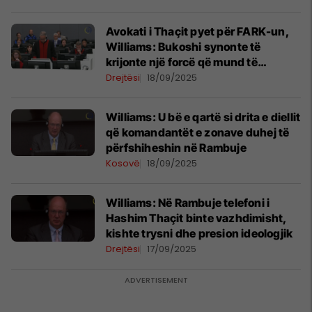
Avokati i Thaçit pyet për FARK-un,
Williams: Bukoshi synonte të
krijonte një forcë që mund të
mënjanonte UÇK-në
Drejtësi
18/09/2025
Williams: U bë e qartë si drita e diellit
që komandantët e zonave duhej të
përfshiheshin në Rambuje
Kosovë
18/09/2025
Williams: Në Rambuje telefoni i
Hashim Thaçit binte vazhdimisht,
kishte trysni dhe presion ideologjik
Drejtësi
17/09/2025