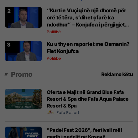
“Kurti e Vuçiqi në një dhomë për
orë të tëra, s’dihet çfarë ka
ndodhur” – Konjufca i përgjigjet
Osmanit
Politikë
Ku u thyen raportet me Osmanin?
Flet Konjufca
Politikë
Promo
Reklamo këtu
Oferta e Majit në Grand Blue Fafa
Resort & Spa dhe Fafa Aqua Palace
Resort & Spa
Fafa Resort
"Padel Fest 2026", festivali më i
madh i padelit në Kosovë