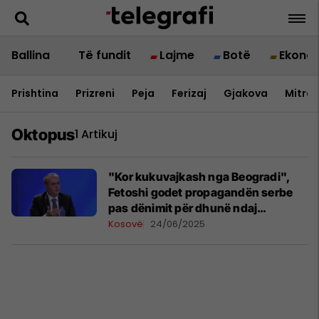
Ballina
Të fundit
Lajme
Botë
Ekono
Prishtina
Prizreni
Peja
Ferizaj
Gjakova
Mitrov
Oktopus
1 Artikuj
"Kor kukuvajkash nga Beogradi",
Fetoshi godet propagandën serbe
pas dënimit për dhunë ndaj
gazetarëve
Kosovë
24/06/2025