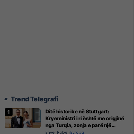
Trend Telegrafi
Ditë historike në Stuttgart:
Kryeministri i ri është me origjinë
nga Turqia, zonja e parë një
shqiptare nga Kanadaja
Enver Robelli
Evropa