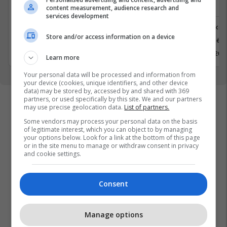
Depo
Depo
content measurement, audience research and
services development
Logjistikë
Logjistikë
Store and/or access information on a device
Ferizaj
Prishtinë
18 Maj 2026
18 Maj 202
Learn more
Your personal data will be processed and information from
your device (cookies, unique identifiers, and other device
data) may be stored by, accessed by and shared with 369
partners, or used specifically by this site. We and our partners
may use precise geolocation data.
List of partners.
Some vendors may process your personal data on the basis
of legitimate interest, which you can object to by managing
your options below. Look for a link at the bottom of this page
or in the site menu to manage or withdraw consent in privacy
and cookie settings.
Consent
Manage options