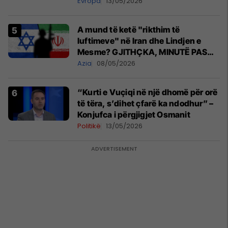
shqiptare nga Kanadaja
Evropa
13/05/2026
A mund të ketë "rikthim të
luftimeve" në Iran dhe Lindjen e
Mesme? GJITHÇKA, MINUTË PAS
MINUTE
Azia
08/05/2026
“Kurti e Vuçiqi në një dhomë për orë
të tëra, s’dihet çfarë ka ndodhur” –
Konjufca i përgjigjet Osmanit
Politikë
13/05/2026