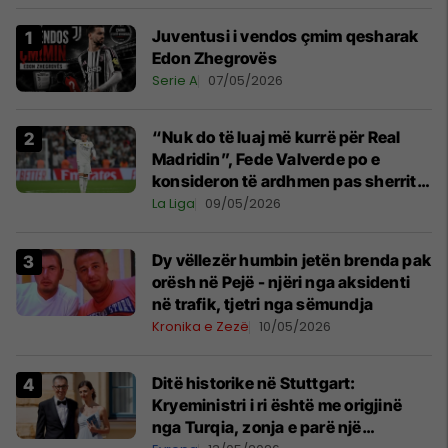
Juventusi i vendos çmim qesharak
Edon Zhegrovës
Serie A
07/05/2026
“Nuk do të luaj më kurrë për Real
Madridin”, Fede Valverde po e
konsideron të ardhmen pas sherrit
me Tchouamenin
La Liga
09/05/2026
Dy vëllezër humbin jetën brenda pak
orësh në Pejë - njëri nga aksidenti
në trafik, tjetri nga sëmundja
Kronika e Zezë
10/05/2026
Ditë historike në Stuttgart:
Kryeministri i ri është me origjinë
nga Turqia, zonja e parë një