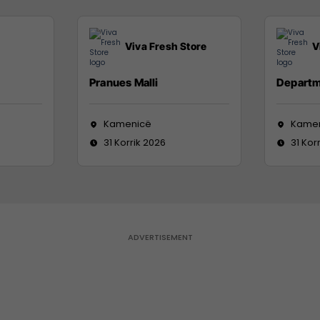
Viva Fresh Store
V
Pranues Malli
Departm
Kamenicë
Kame
31 Korrik 2026
31 Kor