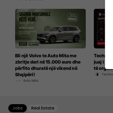
Bli një Volvo te Auto Mita me
Techno S
zbritje deri në 15.000 euro dhe
juaj i b
përfito dhuratë një vikend në
të organi
Shqipëri!
Techno
Auto Mita
Jobs
Real Estate