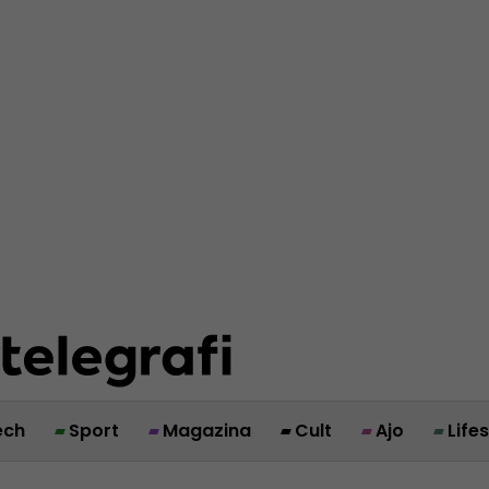
ech
Sport
Magazina
Cult
Ajo
Life