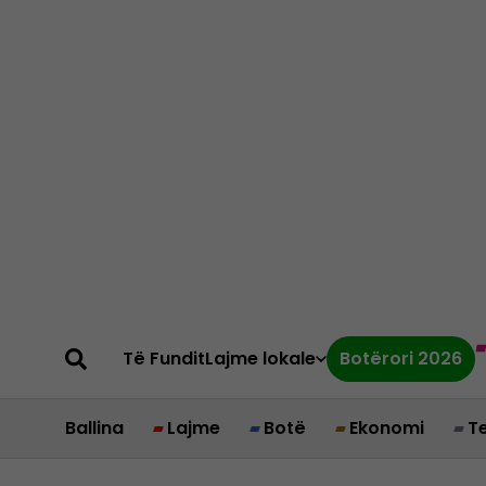
Të Fundit
Lajme lokale
Botërori 2026
Ballina
Lajme
Botë
Ekonomi
T