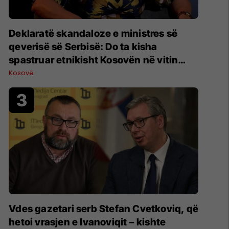
Deklaratë skandaloze e ministres së
qeverisë së Serbisë: Do ta kisha
spastruar etnikisht Kosovën në vitin
1998
Kosovë
Vdes gazetari serb Stefan Cvetkoviq, që
hetoi vrasjen e Ivanoviqit – kishte