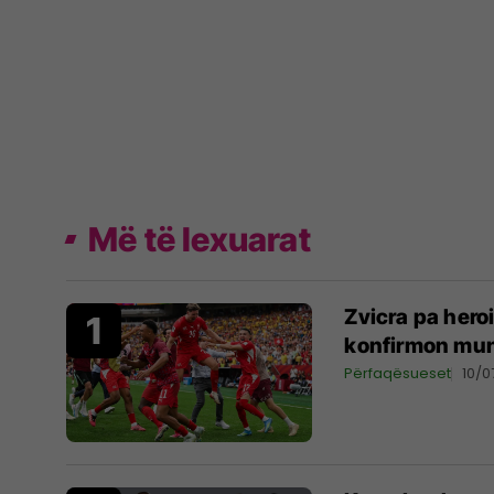
Më të lexuarat
Zvicra pa hero
konfirmon mu
Përfaqësueset
10/0