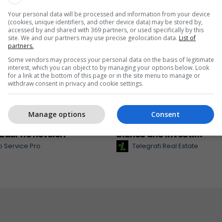
Your personal data will be processed and information from your device
(cookies, unique identifiers, and other device data) may be stored by,
accessed by and shared with 369 partners, or used specifically by this
site. We and our partners may use precise geolocation data.
List of
partners.
Some vendors may process your personal data on the basis of legitimate
interest, which you can object to by managing your options below. Look
for a link at the bottom of this page or in the site menu to manage or
withdraw consent in privacy and cookie settings.
ervice Pro – partneri
Përzgjedhja javore në Te
Manage options
Consent
esueshëm për teknologji
Real Estate: prona për b
zuar në hoteleri
biznes dhe investim
 Service Pro
Telegrafi Real Estate