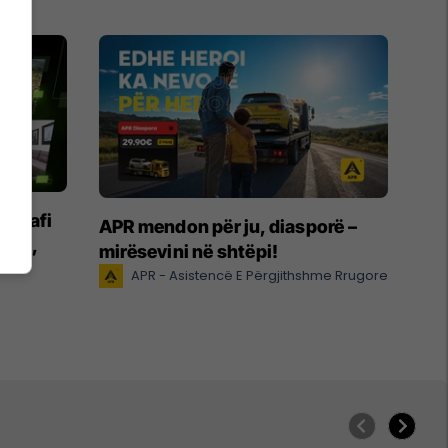
legrafi
APR mendon për ju, diasporë –
anim,
mirësevini në shtëpi!
APR - Asistencë E Përgjithshme Rrugore