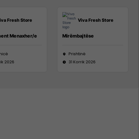
iva Fresh Store
Viva Fresh Store
ent Menaxher/e
Mirëmbajtëse
nicë
Prishtinë
rik 2026
31 Korrik 2026