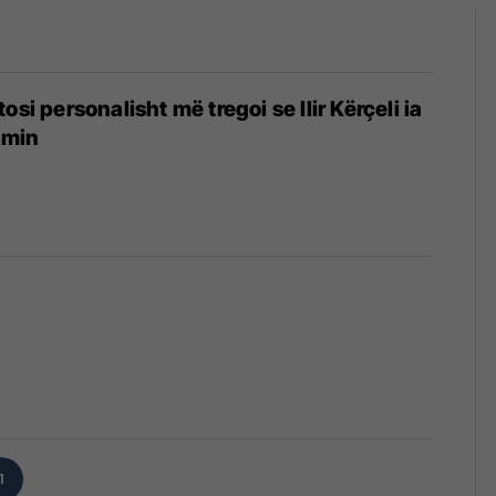
osi personalisht më tregoi se Ilir Kërçeli ia
imin
6
1