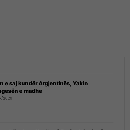
in e saj kundër Argjentinës, Yakin
ngesën e madhe
7/2026