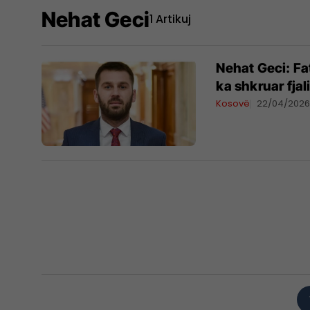
Nehat Geci
1 Artikuj
Nehat Geci: Fat
ka shkruar fjal
Kosovë
22/04/202