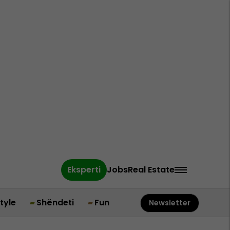
Eksperti
Jobs
Real Estate
style
Shëndeti
Fun
Newsletter