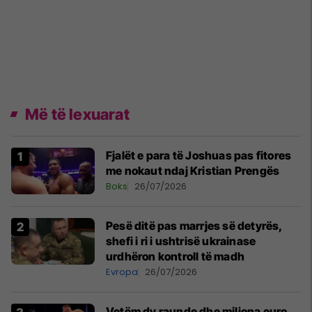
Më të lexuarat
Fjalët e para të Joshuas pas fitores
me nokaut ndaj Kristian Prengës
Boks
26/07/2026
Pesë ditë pas marrjes së detyrës,
shefi i ri i ushtrisë ukrainase
urdhëron kontroll të madh
Evropa
26/07/2026
Vetëm dy raunde dhe miliona euro