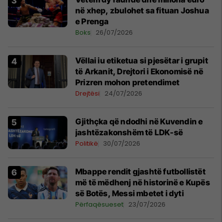
në xhep, zbulohet sa fituan Joshua
e Prenga
Boks
26/07/2026
Vëllai iu etiketua si pjesëtar i grupit
të Arkanit, Drejtori i Ekonomisë në
Prizren mohon pretendimet
Drejtësi
24/07/2026
Gjithçka që ndodhi në Kuvendin e
jashtëzakonshëm të LDK-së
Politikë
30/07/2026
Mbappe rendit gjashtë futbollistët
më të mëdhenj në historinë e Kupës
së Botës, Messi mbetet i dyti
Përfaqësueset
23/07/2026