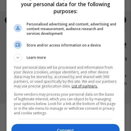
your personal data for the following
purposes:
Jobs
Real Estate
Personalised advertising and content, advertising and
content measurement, audience research and
services development
Solace Management Ltd
Sola
Store and/or access information on a device
Learn more
Sales Development and Marketing
Property M
Manager
Your personal data will be processed and information from
your device (cookies, unique identifiers, and other device
Prishtinë
data) may be stored by, accessed by and shared with 369
Prishtinë
partners, or used specifically by this site. We and our partners
29 Gusht 
29 Gusht 2026
may use precise geolocation data.
List of partners.
Some vendors may process your personal data on the basis
of legitimate interest, which you can object to by managing
your options below. Look for a link at the bottom of this page
or in the site menu to manage or withdraw consent in privacy
and cookie settings.
Consent