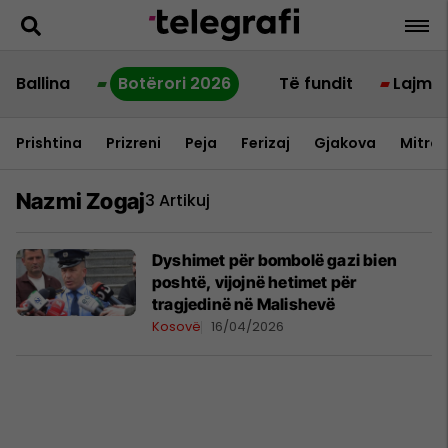
Ballina
Botërori 2026
Të fundit
Lajme
Prishtina
Prizreni
Peja
Ferizaj
Gjakova
Mitrov
Nazmi Zogaj
3 Artikuj
Dyshimet për bombolë gazi bien
poshtë, vijojnë hetimet për
tragjedinë në Malishevë
Kosovë
16/04/2026