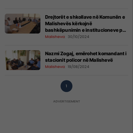
Drejtorët e shkollave në Komunën e
Malishevës kërkojnë
bashkëpunimin e institucioneve për
rritjen e sigurisë në shkolla
Malisheva
30/10/2024
Nazmi Zogaj, emërohet komandant i
stacionit policor në Malishevë
Malisheva
19/08/2024
1