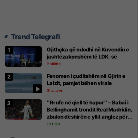
Trend Telegrafi
Gjithçka që ndodhi në Kuvendin e
jashtëzakonshëm të LDK-së
Politikë
Fenomen i çuditshëm në Gjirin e
Lalzit, pamjet bëhen virale
Shqipëri
"Rrufe në qiell të hapur" – Babai i
Bellinghamit trondit Real Madridin,
zbulon dëshirën e yllit anglez për
largim
La Liga