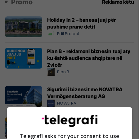
Promo
Reklamo këtu
Holiday In 2 – banesa juaj për
pushime pranë detit
Edil Project
Plan B – reklamoni biznesin tuaj aty
ku është audienca shqiptare në
Zvicër
Plan B
Sigurimi i biznesit me NOVATRA
Vermögensberatung AG
NOVATRA
IMAX/ Cineplexx në Albi Mall, thyen
rekorde rajonale me "Odisea"
Albi Mall
Telegrafi asks for your consent to use