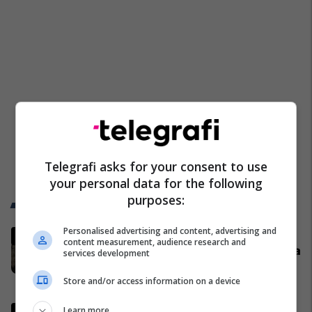
Telegrafi asks for your consent to use
your personal data for the following
purposes:
Trend Telegrafi
Personalised advertising and content, advertising and
Lajmet për ndarje nga Mirlind
content measurement, audience research and
Daku, Vesa Vllasaliu tregon se çka
services development
ndodhi
Store and/or access information on a device
Yjet
Kurti: Ose të gjejmë një emër të
Learn more