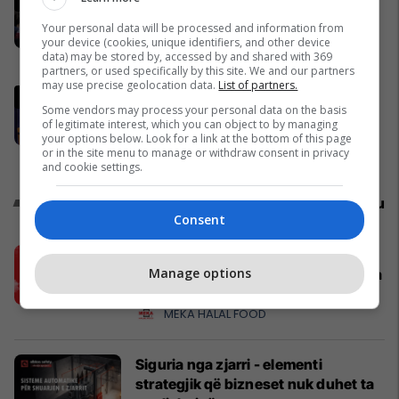
përveçëm për president, ose
Your personal data will be processed and information from
partitë të merren vesh mes vete
your device (cookies, unique identifiers, and other device
data) may be stored by, accessed by and shared with 369
Politikë
partners, or used specifically by this site. We and our partners
may use precise geolocation data.
List of partners.
Irani përgatitet për luftë,
Some vendors may process your personal data on the basis
Khamenei ia lëshon kontrollin e
of legitimate interest, which you can object to by managing
pushtetit besnikut Larijani
your options below. Look for a link at the bottom of this page
or in the site menu to manage or withdraw consent in privacy
Azia
and cookie settings.
Promo
Reklamo këtu
Consent
Pa stres, pa pritje - iftar më i lehtë
Manage options
dhe më i shpejtë me produktet Meka
Halal Food
MEKA HALAL FOOD
Siguria nga zjarri - elementi
strategjik që bizneset nuk duhet ta