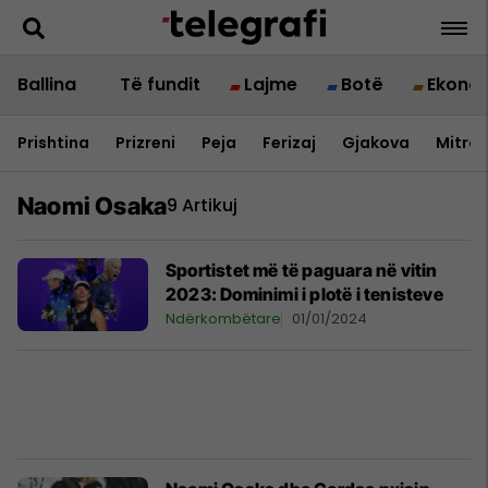
Ballina
Të fundit
Lajme
Botë
Ekono
Prishtina
Prizreni
Peja
Ferizaj
Gjakova
Mitrov
Naomi Osaka
9 Artikuj
Sportistet më të paguara në vitin
2023: Dominimi i plotë i tenisteve
Ndërkombëtare
01/01/2024