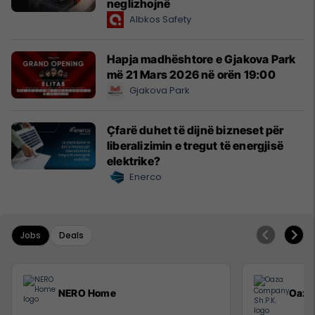
neglizhojnë
Albkos Safety
Hapja madhështore e Gjakova Park
më 21 Mars 2026 në orën 19:00
Gjakova Park
Çfarë duhet të dijnë bizneset për
liberalizimin e tregut të energjisë
elektrike?
Enerco
Jobs
Deals
NERO Home
Oaza