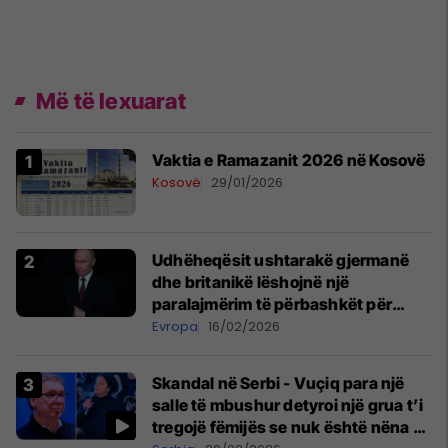
Më të lexuarat
Vaktia e Ramazanit 2026 në Kosovë
Kosovë
29/01/2026
Udhëheqësit ushtarakë gjermanë
dhe britanikë lëshojnë një
paralajmërim të përbashkët për
rrezikun e mundshëm rus
Evropa
16/02/2026
Skandal në Serbi - Vuçiq para një
salle të mbushur detyroi një grua t’i
tregojë fëmijës se nuk është nëna e