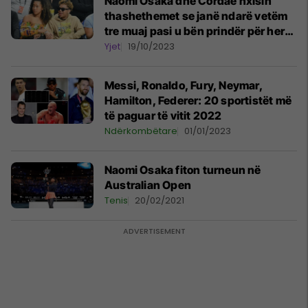
Naomi Osaka dhe Cordae nxisin
thashethemet se janë ndarë vetëm
tre muaj pasi u bën prindër për herë
të parë
Yjet
19/10/2023
Messi, Ronaldo, Fury, Neymar,
Hamilton, Federer: 20 sportistët më
të paguar të vitit 2022
Ndërkombëtare
01/01/2023
Naomi Osaka fiton turneun në
Australian Open
Tenis
20/02/2021