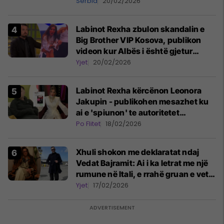
tij
Serbia
20/02/2026
Labinot Rexha zbulon skandalin e
Big Brother VIP Kosova, publikon
videon kur Albës i është gjetur
telefoni në shtëpi
Yjet
20/02/2026
Labinot Rexha kërcënon Leonora
Jakupin - publikohen mesazhet ku
ai e 'spiunon' te autoritetet
zvicerane se nuk ka vizë pune
Po Flitet
18/02/2026
Xhuli shokon me deklaratat ndaj
Vedat Bajramit: Ai i ka letrat me një
rumune në Itali, e rrahë gruan e vet
dhe përdor narkotikë
Yjet
17/02/2026