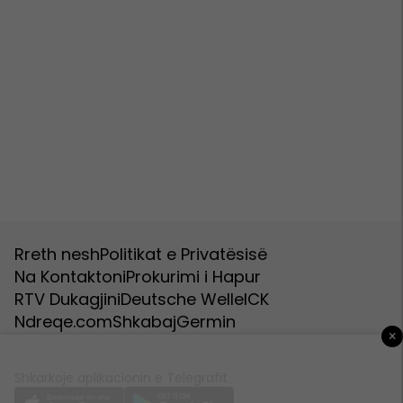
Rreth nesh
Politikat e Privatësisë
Na Kontaktoni
Prokurimi i Hapur
RTV Dukagjini
Deutsche Welle
ICK
Ndreqe.com
Shkabaj
Germin
×
Shkarkoje aplikacionin e Telegrafit