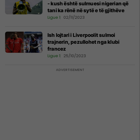
- kush është sulmuesi nigerian që
tani ka rënë në sytë e të gjithëve
Ligue 1
02/11/2023
Ish lojtari i Liverpoolit sulmoi
trajnerin, pezullohet nga klubi
francez
Ligue 1
25/10/2023