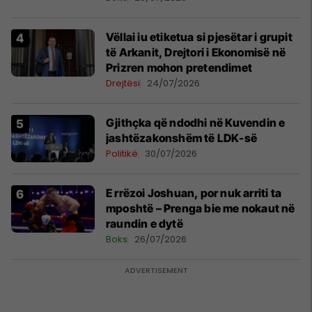
Vëllai iu etiketua si pjesëtar i grupit
të Arkanit, Drejtori i Ekonomisë në
Prizren mohon pretendimet
Drejtësi
24/07/2026
Gjithçka që ndodhi në Kuvendin e
jashtëzakonshëm të LDK-së
Politikë
30/07/2026
E rrëzoi Joshuan, por nuk arriti ta
mposhtë – Prenga bie me nokaut në
raundin e dytë
Boks
26/07/2026