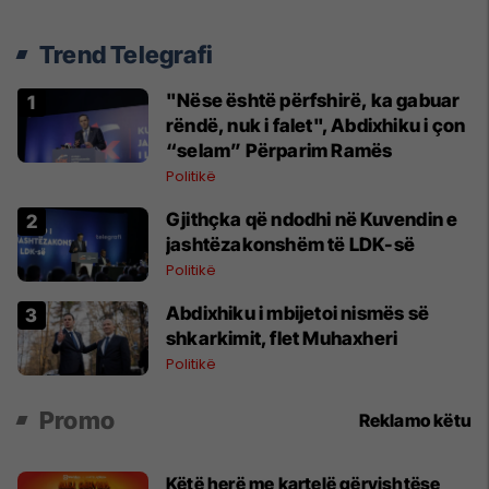
Trend Telegrafi
"Nëse është përfshirë, ka gabuar
rëndë, nuk i falet", Abdixhiku i çon
“selam” Përparim Ramës
Politikë
Gjithçka që ndodhi në Kuvendin e
jashtëzakonshëm të LDK-së
Politikë
Abdixhiku i mbijetoi nismës së
shkarkimit, flet Muhaxheri
Politikë
Promo
Reklamo këtu
Këtë herë me kartelë gërvishtëse