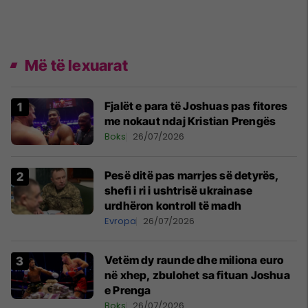
Më të lexuarat
Fjalët e para të Joshuas pas fitores
me nokaut ndaj Kristian Prengës
Boks
26/07/2026
Pesë ditë pas marrjes së detyrës,
shefi i ri i ushtrisë ukrainase
urdhëron kontroll të madh
Evropa
26/07/2026
Vetëm dy raunde dhe miliona euro
në xhep, zbulohet sa fituan Joshua
e Prenga
Boks
26/07/2026