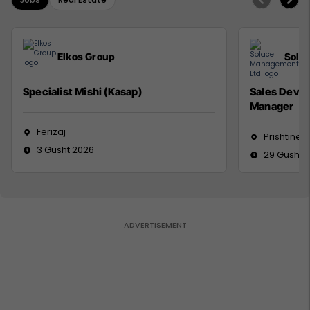
Elkos Group
Sola
Specialist Mishi (Kasap)
Sales Deve
Manager
Ferizaj
Prishtinë
3 Gusht 2026
29 Gusht 