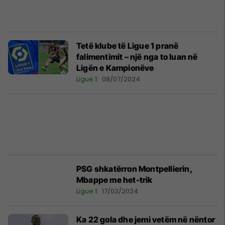
Tetë klube të Ligue 1 pranë
falimentimit – një nga to luan në
Ligën e Kampionëve
Ligue 1
08/07/2024
PSG shkatërron Montpellierin,
Mbappe me het-trik
Ligue 1
17/03/2024
Ka 22 gola dhe jemi vetëm në nëntor