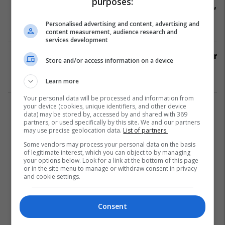
purposes:
Mbappe: E humbi dy herë penalltinë,
dështoi edhe nga topi i kthyer,
Personalised advertising and content, advertising and
pastaj u lëndua
Ligue 1
01/02/2023
content measurement, audience research and
services development
Formacionet startuese: PSG luan për
Store and/or access information on a device
pikë të plota ndaj Montepellier
Ligue 1
01/02/2023
Learn more
Your personal data will be processed and information from
your device (cookies, unique identifiers, and other device
1
data) may be stored by, accessed by and shared with 369
partners, or used specifically by this site. We and our partners
may use precise geolocation data.
List of partners.
Some vendors may process your personal data on the basis
of legitimate interest, which you can object to by managing
your options below. Look for a link at the bottom of this page
or in the site menu to manage or withdraw consent in privacy
and cookie settings.
Consent