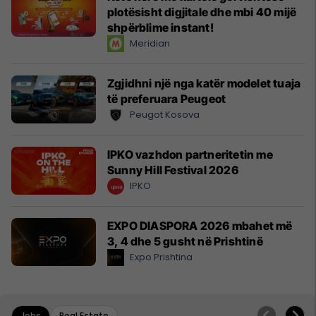
plotësisht digjitale dhe mbi 40 mijë
shpërblime instant!
Meridian
Zgjidhni një nga katër modelet tuaja
të preferuara Peugeot
Peugot Kosova
IPKO vazhdon partneritetin me
Sunny Hill Festival 2026
IPKO
EXPO DIASPORA 2026 mbahet më
3, 4 dhe 5 gusht në Prishtinë
Expo Prishtina
Jobs
Real Estate