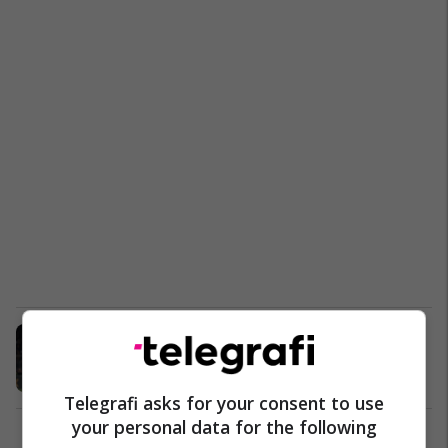
PSG merr pikët në sfidën ndaj
Montpellier
Ligue 1
01/02/2023
Telegrafi asks for your consent to use
your personal data for the following
Mbrëmje për t’u harruar për