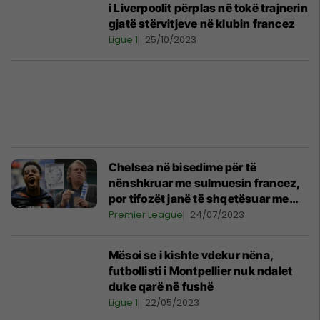
i Liverpoolit përplas në tokë trajnerin
gjatë stërvitjeve në klubin francez
Ligue 1
25/10/2023
Chelsea në bisedime për të
nënshkruar me sulmuesin francez,
por tifozët janë të shqetësuar me
atë çfarë shkruhet për të në
Premier League
24/07/2023
Wikipedia
Mësoi se i kishte vdekur nëna,
futbollisti i Montpellier nuk ndalet
duke qarë në fushë
Ligue 1
22/05/2023