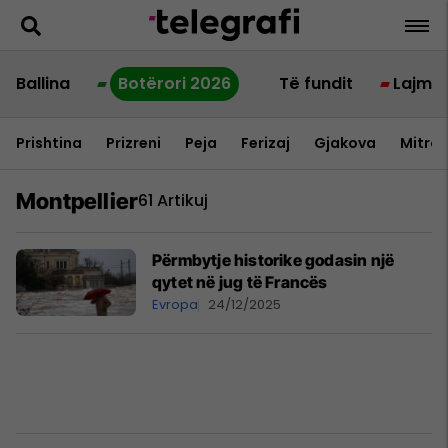
Ballina
Botërori 2026
Të fundit
Lajme
Prishtina
Prizreni
Peja
Ferizaj
Gjakova
Mitrov
Montpellier
61 Artikuj
Përmbytje historike godasin një
qytet në jug të Francës
Evropa
24/12/2025