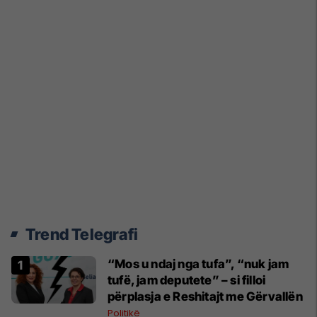
Trend Telegrafi
“Mos u ndaj nga tufa”, “nuk jam
tufë, jam deputete” – si filloi
përplasja e Reshitajt me Gërvallën
Politikë