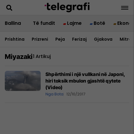
Ballina
Të fundit
Lajme
Botë
Ekono
Prishtina
Prizreni
Peja
Ferizaj
Gjakova
Mitrov
Miyazaki
1 Artikuj
Shpërthimi i një vullkani në Japoni,
hiri toksik mbulon gjashtë qytete
(Video)
Nga Bota
12/10/2017