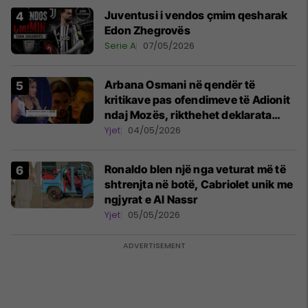
Juventusi i vendos çmim qesharak
Edon Zhegrovës
Serie A
07/05/2026
Arbana Osmani në qendër të
kritikave pas ofendimeve të Adionit
ndaj Mozës, rikthehet deklarata
‘Është emision tjetër ai’
Yjet
04/05/2026
Ronaldo blen një nga veturat më të
shtrenjta në botë, Cabriolet unik me
ngjyrat e Al Nassr
Yjet
05/05/2026