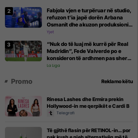
Fabjola vjen e turpëruar në studio,
refuzon t'ia japë dorën Arbana
Osmanit dhe akuzon produksionin
për favorizime: Banorët po marrin
Yjet
informacione nga jashtë
“Nuk do të luaj më kurrë për Real
Madridin”, Fede Valverde po e
konsideron të ardhmen pas sherrit
me Tchouamenin
La Liga
Promo
Reklamo këtu
Rinesa Lashes dhe Ermira prekin
Hollywood-in me qerpikët e Cardi B
Telegrafi
Të gjithë flasin për RETINOL-in… por
pak kush e njeh alternativën më të