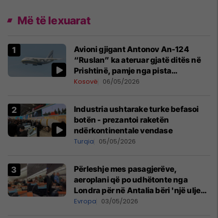
Më të lexuarat
Avioni gjigant Antonov An-124
“Ruslan” ka ateruar gjatë ditës në
Prishtinë, pamje nga pista
publikohen edhe në rrjete sociale
Kosovë
06/05/2026
Industria ushtarake turke befasoi
botën - prezantoi raketën
ndërkontinentale vendase
Turqia
05/05/2026
Përleshje mes pasagjerëve,
aeroplani që po udhëtonte nga
Londra për në Antalia bëri 'një ulje
emergjente' në Prishtinë
Evropa
03/05/2026