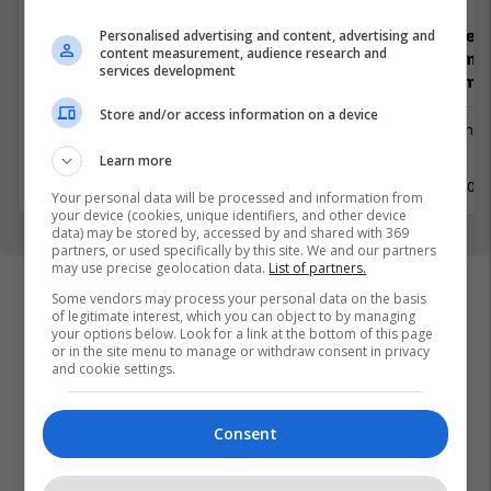
Koordinator i Projekteve HoReCa
Staf profesi
Personalised advertising and content, advertising and
content measurement, audience research and
brendshme (
services development
Menaxhim)
Menaxhment
Store and/or access information on a device
Menaxhm
Pejë
Pejë
Learn more
11 Maj 2026
11 Maj 202
Your personal data will be processed and information from
your device (cookies, unique identifiers, and other device
data) may be stored by, accessed by and shared with 369
partners, or used specifically by this site. We and our partners
may use precise geolocation data.
List of partners.
Some vendors may process your personal data on the basis
of legitimate interest, which you can object to by managing
your options below. Look for a link at the bottom of this page
or in the site menu to manage or withdraw consent in privacy
and cookie settings.
Consent