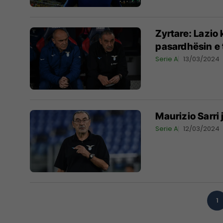
Zyrtare: Lazio
pasardhësin e t
Serie A
13/03/2024
Maurizio Sarri 
Serie A
12/03/2024
1