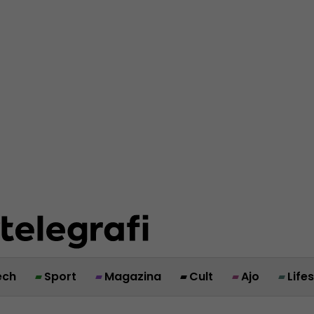
ech
Sport
Magazina
Cult
Ajo
Life