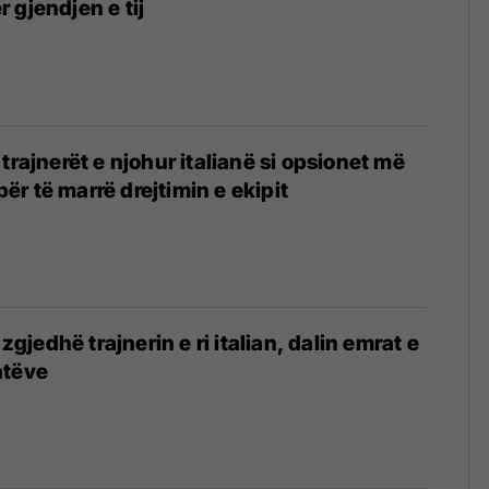
 gjendjen e tij
trajnerët e njohur italianë si opsionet më
r të marrë drejtimin e ekipit
 zgjedhë trajnerin e ri italian, dalin emrat e
atëve