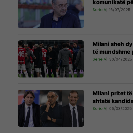
komunikatë për
Serie A
16/07/2025
Milani sheh dy 
të mundshme pë
Serie A
30/04/2025
Milani pritet të
shtatë kandid
Serie A
06/03/2025