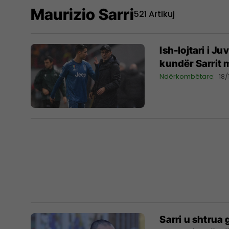
Maurizio Sarri
521 Artikuj
Ish-lojtari i J
kundër Sarrit m
Ndërkombëtare
18
Sarri u shtrua 