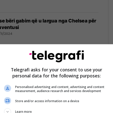
 se bëri gabim që u largua nga Chelsea për
Juventusi
/11/2024
ri dhe Sousa - disa nga pasardhësit e
uric te Roma
Telegrafi asks for your consent to use your
personal data for the following purposes:
Personalised advertising and content, advertising and content
measurement, audience research and services development
Store and/or access information on a device
pritet të kthehet së shpejti në punë, klubi
s tij
Learn more