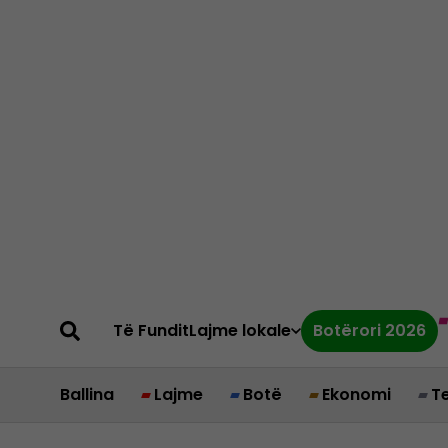
Të Fundit
Lajme lokale
Botërori 2026
Ballina
Lajme
Botë
Ekonomi
T