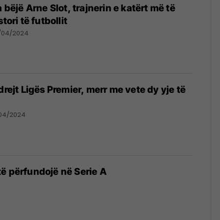
a bëjë Arne Slot, trajnerin e katërt më të
tori të futbollit
/04/2024
drejt Ligës Premier, merr me vete dy yje të
/04/2024
ë përfundojë në Serie A