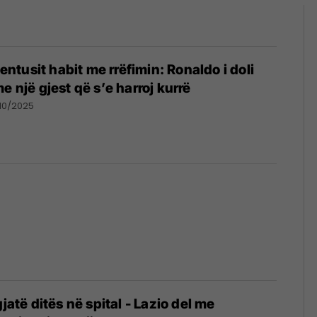
uventusit habit me rrëfimin: Ronaldo i doli
e një gjest që s’e harroj kurrë
/10/2025
gjatë ditës në spital - Lazio del me