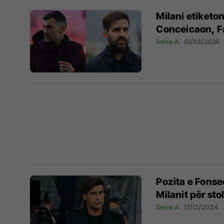
Milani etiketon
Conceicaon, F
Serie A
01/03/2025
Pozita e Fonsec
Milanit për sto
Serie A
17/12/2024