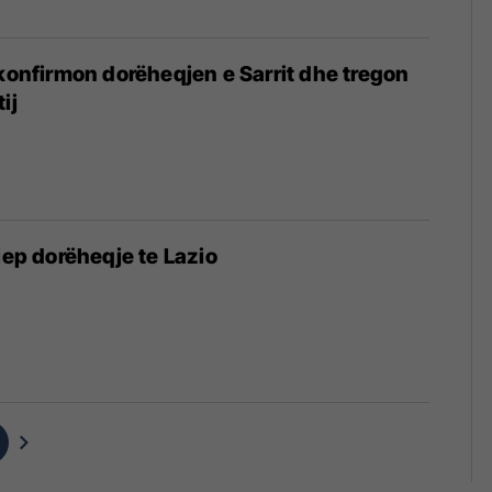
 konfirmon dorëheqjen e Sarrit dhe tregon
ij
jep dorëheqje te Lazio