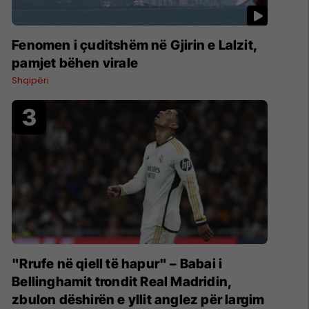
Fenomen i çuditshëm në Gjirin e Lalzit,
pamjet bëhen virale
Shqipëri
"Rrufe në qiell të hapur" – Babai i
Bellinghamit trondit Real Madridin,
zbulon dëshirën e yllit anglez për largim