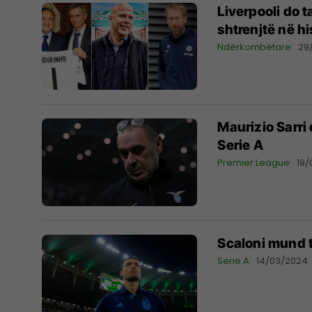
Liverpooli do t
shtrenjtë në his
Ndërkombëtare
29
Maurizio Sarri 
Serie A
Premier League
19
Scaloni mund t
Serie A
14/03/2024