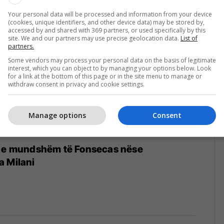
/09/2024
Your personal data will be processed and information from your device
(cookies, unique identifiers, and other device data) may be stored by,
accessed by and shared with 369 partners, or used specifically by this
site. We and our partners may use precise geolocation data.
List of
partners.
Some vendors may process your personal data on the basis of legitimate
interest, which you can object to by managing your options below. Look
for a link at the bottom of this page or in the site menu to manage or
withdraw consent in privacy and cookie settings.
Manage options
Consent
t e mundshëm të Fonsecas nëse
a Milani