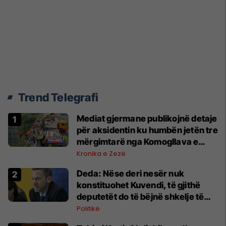
Trend Telegrafi
Mediat gjermane publikojnë detaje
për aksidentin ku humbën jetën tre
mërgimtarë nga Komogllava e
Ferizajt
Kronika e Zezë
Deda: Nëse deri nesër nuk
konstituohet Kuvendi, të gjithë
deputetët do të bëjnë shkelje të
rëndë kushtetuese
Politikë