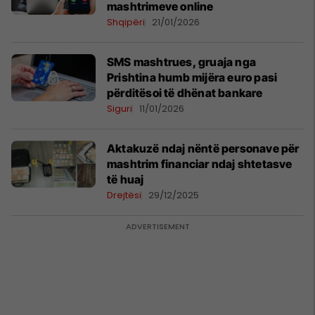
mashtrimeve online
Shqipëri
21/01/2026
SMS mashtrues, gruaja nga
Prishtina humb mijëra euro pasi
përditësoi të dhënat bankare
Siguri
11/01/2026
Aktakuzë ndaj nëntë personave për
mashtrim financiar ndaj shtetasve
të huaj
Drejtësi
29/12/2025