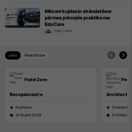
Mësoni kujdesin shëndetësor
përmes përvojës praktike me
EduCare
Edu Care
Jobs
Real Estate
Padel Zone
Flex 
Recepsionist/e
Architect
Prishtine
Prishtinë
31 Gusht 2026
6 Shtator 