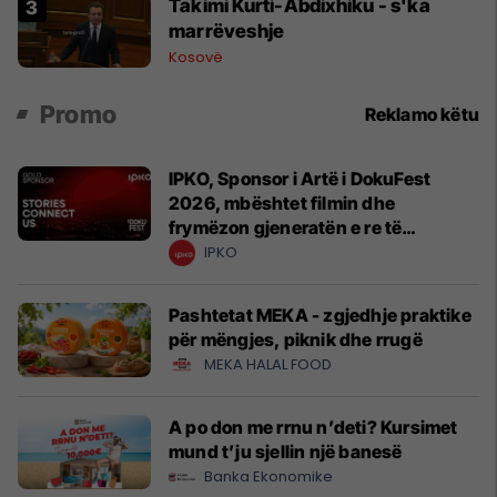
Takimi Kurti-Abdixhiku - s'ka
marrëveshje
Kosovë
Promo
Reklamo këtu
IPKO, Sponsor i Artë i DokuFest
2026, mbështet filmin dhe
frymëzon gjeneratën e re të
krijuesve
IPKO
Pashtetat MEKA - zgjedhje praktike
për mëngjes, piknik dhe rrugë
MEKA HALAL FOOD
A po don me rrnu n’deti? Kursimet
mund t’ju sjellin një banesë
Banka Ekonomike