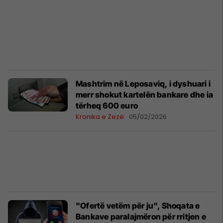
Mashtrim në Leposaviq, i dyshuari i
merr shokut kartelën bankare dhe ia
tërheq 600 euro
Kronika e Zezë
05/02/2026
"Ofertë vetëm për ju", Shoqata e
Bankave paralajmëron për rritjen e