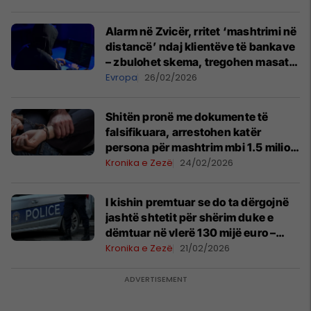
Alarm në Zvicër, rritet ‘mashtrimi në
distancë’ ndaj klientëve të bankave
– zbulohet skema, tregohen masat
që duhen marrë
Evropa
26/02/2026
Shitën pronë me dokumente të
falsifikuara, arrestohen katër
persona për mashtrim mbi 1.5 milion
euro
Kronika e Zezë
24/02/2026
I kishin premtuar se do ta dërgojnë
jashtë shtetit për shërim duke e
dëmtuar në vlerë 130 mijë euro –
arrestohen dy të dyshuar
Kronika e Zezë
21/02/2026