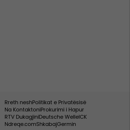
Rreth nesh
Politikat e Privatësisë
Na Kontaktoni
Prokurimi i Hapur
RTV Dukagjini
Deutsche Welle
ICK
Ndreqe.com
Shkabaj
Germin