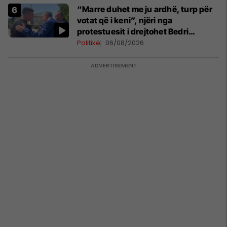
“Marre duhet me ju ardhë, turp për
votat që i keni”, njëri nga
protestuesit i drejtohet Bedri
Hamzës
Politikë
06/08/2026