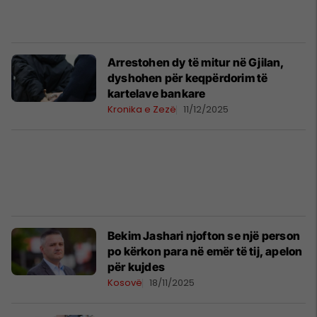
Arrestohen dy të mitur në Gjilan,
dyshohen për keqpërdorim të
kartelave bankare
Kronika e Zezë
11/12/2025
Bekim Jashari njofton se një person
po kërkon para në emër të tij, apelon
për kujdes
Kosovë
18/11/2025