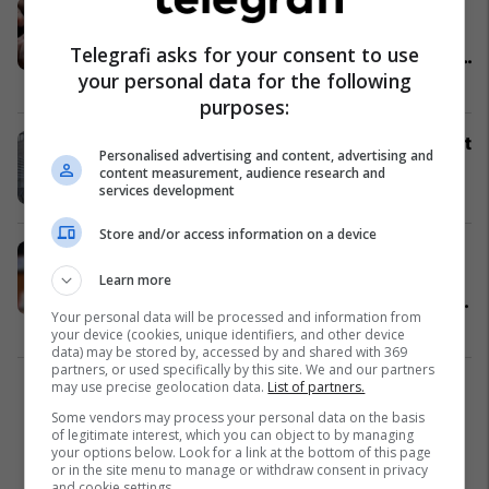
I dënuar për mashtrim, vjedhje,
prezantim të rremë – arrestohet i
Telegrafi asks for your consent to use
dënuari për shtatë vepra penale dhe
your personal data for the following
i kërkuar për katër të tjera
Kronika e Zezë
17/10/2025
purposes:
Aktakuzë ndaj një avokati, dyshohet
Personalised advertising and content, advertising and
për keqpërdorim të autorizimeve
content measurement, audience research and
services development
Drejtësi
10/10/2025
Store and/or access information on a device
Goditet ‘Call Center’ në Tiranë,
zbulohet skema e mashtrimit me
Learn more
qytetarët evropian – sekuestrohen
Your personal data will be processed and information from
mijëra euro
Shqipëri
04/10/2025
your device (cookies, unique identifiers, and other device
data) may be stored by, accessed by and shared with 369
partners, or used specifically by this site. We and our partners
may use precise geolocation data.
List of partners.
2
Some vendors may process your personal data on the basis
of legitimate interest, which you can object to by managing
your options below. Look for a link at the bottom of this page
or in the site menu to manage or withdraw consent in privacy
and cookie settings.