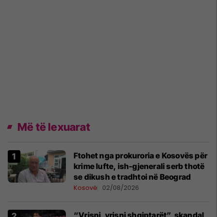
Më të lexuarat
Ftohet nga prokuroria e Kosovës për
krime lufte, ish-gjenerali serb thotë
se dikush e tradhtoi në Beograd
Kosovë
02/08/2026
“Vrisni, vrisni shqiptarët”, skandal