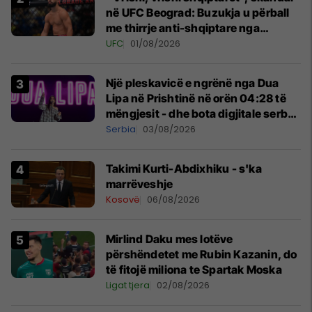
në UFC Beograd: Buzukja u përball
me thirrje anti-shqiptare nga
tribunat
UFC
01/08/2026
Një pleskavicë e ngrënë nga Dua
Lipa në Prishtinë në orën 04:28 të
mëngjesit - dhe bota digjitale serbe
shpall gjendjen e luftës
Serbia
03/08/2026
Takimi Kurti-Abdixhiku - s'ka
marrëveshje
Kosovë
06/08/2026
Mirlind Daku mes lotëve
përshëndetet me Rubin Kazanin, do
të fitojë miliona te Spartak Moska
Ligat tjera
02/08/2026