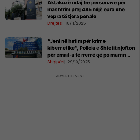
Aktakuzë ndaj tre personave për
mashtrim prej 485 mijë euro dhe
vepra të tjera penale
Drejtësi
18/11/2025
“Jeni në hetim për krime
kibernetike”, Policia e Shtetit njofton
për email-a të rremë që po marrin
qytetarët
Shqipëri
29/10/2025