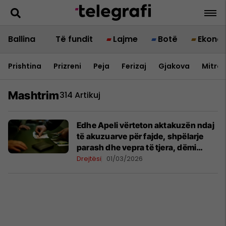
Ballina
Të fundit
Lajme
Botë
Ekono
Prishtina
Prizreni
Peja
Ferizaj
Gjakova
Mitrov
Mashtrim
314 Artikuj
Edhe Apeli vërteton aktakuzën ndaj
të akuzuarve për fajde, shpëlarje
parash dhe vepra të tjera, dëmi
pretendohet mbi 6 milionë euro
Drejtësi
01/03/2026