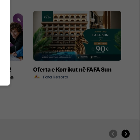
ëpia!
Oferta e Korrikut në FAFA Sun
e ose
Fafa Resorts