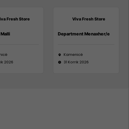
iva Fresh Store
Viva Fresh Store
Malli
Department Menaxher/e
nicë
Kamenicë
rik 2026
31 Korrik 2026