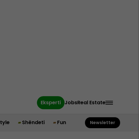
Eksperti
Jobs
Real Estate
style
Shëndeti
Fun
Newsletter