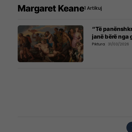
Margaret Keane
1 Artikuj
“Të panënshkru
janë bërë nga 
Piktura
31/03/2026