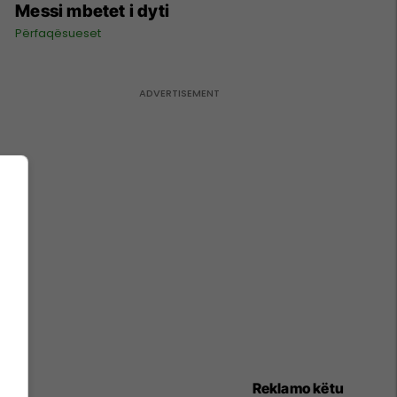
Messi mbetet i dyti
Përfaqësueset
Reklamo këtu