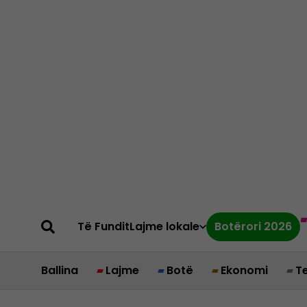
Të Fundit
Lajme lokale
Botërori 2026
Ballina
Lajme
Botë
Ekonomi
T