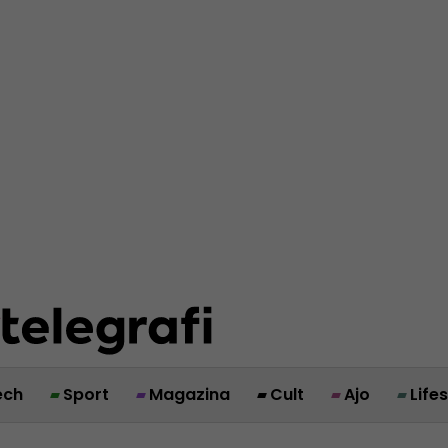
ech
Sport
Magazina
Cult
Ajo
Life