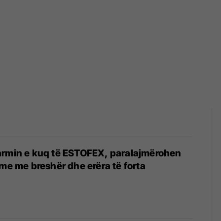
armin e kuq të ESTOFEX, paralajmërohen
hme me breshër dhe erëra të forta