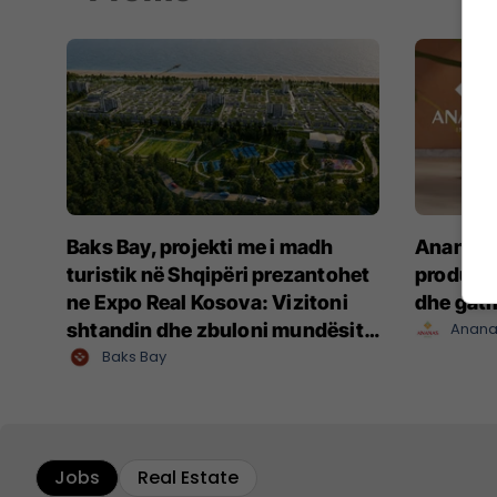
Baks Bay, projekti me i madh
Ananas I
turistik në Shqipëri prezantohet
produkte
ne Expo Real Kosova: Vizitoni
dhe gat
shtandin dhe zbuloni mundësitë
Anana
e investimit
Baks Bay
Jobs
Real Estate