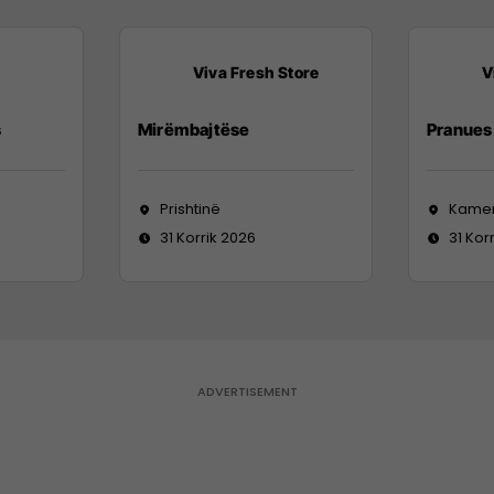
Viva Fresh Store
V
s
Mirëmbajtëse
Pranues 
Prishtinë
Kame
31 Korrik 2026
31 Kor