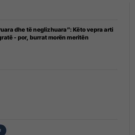
ara dhe të neglizhuara”: Këto vepra arti
gratë - por, burrat morën meritën
1