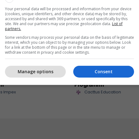
Your personal data will be processed and information from your device
(cookies, unique identifiers, and other device data) may be stored by,
accessed by and shared with 369 partners, or used specifically by this
site. We and our partners may use precise geolocation data.
List of
partners.
Some vendors may process your personal data on the basis of legitimate
interest, which you can object to by managing your options below. Look
for a link at the bottom of this page or in the site menu to manage or
withdraw consent in privacy and cookie settings.
mpex sjell në treg
Maturant, puno nga sht
Manage options
Consent
 të reja për çdo shije
Studio Siguri Kibernetik
im
Programim
s Impex
Cacttus Education