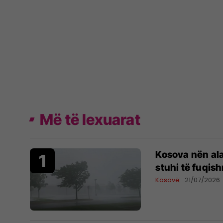
Më të lexuarat
Kosova nën al
stuhi të fuqis
Kosovë
21/07/2026