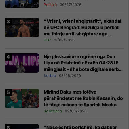
Politikë
30/07/2026
“Vrisni, vrisni shqiptarët”, skandal
në UFC Beograd: Buzukja u përball
me thirrje anti-shqiptare nga
tribunat
UFC
01/08/2026
Një pleskavicë e ngrënë nga Dua
Lipa në Prishtinë në orën 04:28 të
mëngjesit - dhe bota digjitale serbe
shpall gjendjen e luftës
Serbia
03/08/2026
Mirlind Daku mes lotëve
përshëndetet me Rubin Kazanin, do
të fitojë miliona te Spartak Moska
Ligat tjera
02/08/2026
"Nëse është përfshirë, ka gabuar