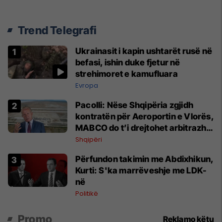
Trend Telegrafi
Ukrainasit i kapin ushtarët rusë në
befasi, ishin duke fjetur në
strehimoret e kamufluara
Evropa
Pacolli: Nëse Shqipëria zgjidh
kontratën për Aeroportin e Vlorës,
MABCO do t’i drejtohet arbitrazhit
ndërkombëtar
Shqipëri
Përfundon takimin me Abdixhikun,
Kurti: S'ka marrëveshje me LDK-
në
Politikë
Promo
Reklamo këtu