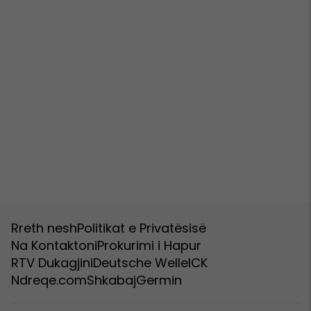
Rreth nesh
Politikat e Privatësisë
Na Kontaktoni
Prokurimi i Hapur
RTV Dukagjini
Deutsche Welle
ICK
Ndreqe.com
Shkabaj
Germin