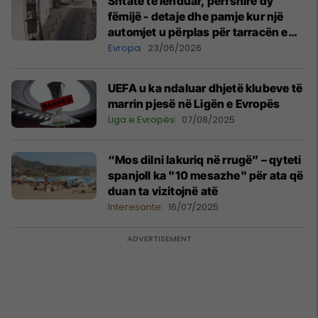
Shtatë të lënduar, përfshirë dy
fëmijë - detaje dhe pamje kur një
automjet u përplas për tarracën e
një bari në Malaga të Spanjës
Evropa
23/06/2026
UEFA u ka ndaluar dhjetë klubeve të
marrin pjesë në Ligën e Evropës
Liga e Evropës
07/08/2025
“Mos dilni lakuriq në rrugë” – qyteti
spanjoll ka "10 mesazhe" për ata që
duan ta vizitojnë atë
Interesante
16/07/2025