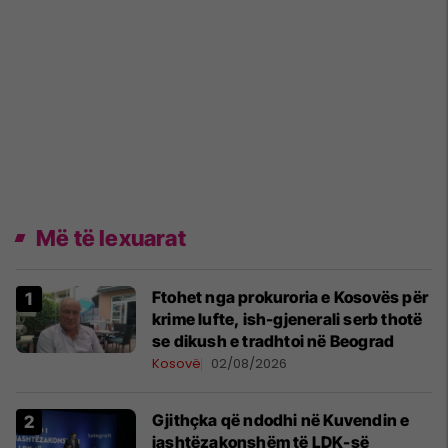
Më të lexuarat
Ftohet nga prokuroria e Kosovës për
krime lufte, ish-gjenerali serb thotë
se dikush e tradhtoi në Beograd
Kosovë
02/08/2026
Gjithçka që ndodhi në Kuvendin e
jashtëzakonshëm të LDK-së