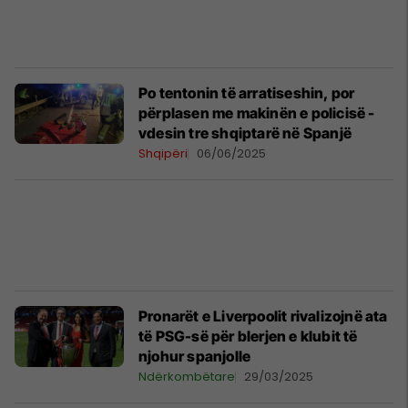
Po tentonin të arratiseshin, por
përplasen me makinën e policisë -
vdesin tre shqiptarë në Spanjë
Shqipëri
06/06/2025
Pronarët e Liverpoolit rivalizojnë ata
të PSG-së për blerjen e klubit të
njohur spanjolle
Ndërkombëtare
29/03/2025