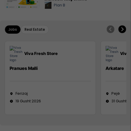
Plan B
Jobs
Real Estate
Viva Fresh Store
Viva 
Pranues Malli
Arkatare
Ferizaj
Pejë
19 Gusht 2026
31 Gusht 2