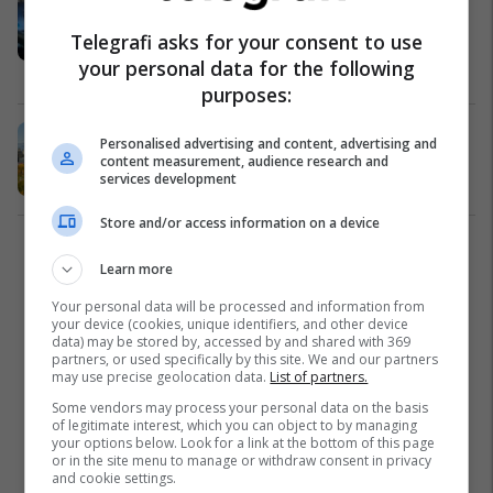
para, burri në Malaga të Spanjës e
Telegrafi asks for your consent to use
godet me veturë bankomatin
your personal data for the following
Interesante
15/11/2023
purposes:
Qytetet më miqësore në botë për
Personalised advertising and content, advertising and
vitin 2023
content measurement, audience research and
services development
Udhëtime
26/10/2023
Store and/or access information on a device
1
Learn more
Your personal data will be processed and information from
your device (cookies, unique identifiers, and other device
data) may be stored by, accessed by and shared with 369
partners, or used specifically by this site. We and our partners
may use precise geolocation data.
List of partners.
Some vendors may process your personal data on the basis
of legitimate interest, which you can object to by managing
your options below. Look for a link at the bottom of this page
or in the site menu to manage or withdraw consent in privacy
and cookie settings.