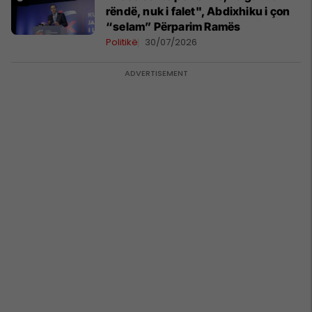
rëndë, nuk i falet", Abdixhiku i çon
“selam” Përparim Ramës
Politikë
30/07/2026