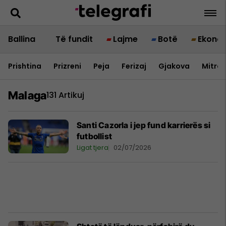
Ballina
Të fundit
Lajme
Botë
Ekono
Prishtina
Prizreni
Peja
Ferizaj
Gjakova
Mitrov
Malaga
131 Artikuj
Santi Cazorla i jep fund karrierës si
futbollist
Ligat tjera
02/07/2026