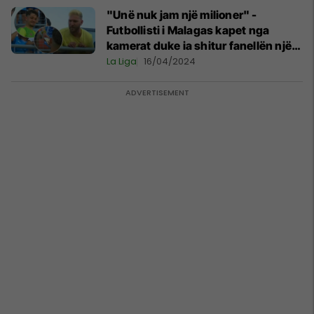
"Unë nuk jam një milioner" -
Futbollisti i Malagas kapet nga
kamerat duke ia shitur fanellën një
tifozi
La Liga
16/04/2024