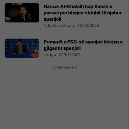
Nasser Al-Khelaifi hap thesin e
parave për blerjen e klubit të njohur
spanjoll
Ndërkombëtare
28/03/2025
Pronarët e PSG-së synojnë blerjen e
gjigantit spanjoll
La Liga
27/03/2025