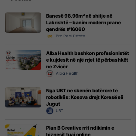
Banesë 98.96m² në shitje në
Lakrishtë – banim modern pranë
qendrës #16060
Pro Real Estate
Alba Health bashkon profesionistët
e kujdesit në një rrjet të përbashkët
në Zvicër
Alba Health
Nga UBT në skenën botërore të
robotikës: Kosova drejt Koresë së
Jugut
UBT
Plan B Creative rrit ndikimin e
biznesit tuaj online