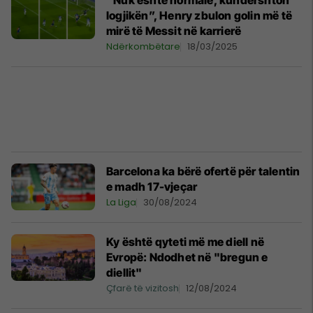
“Nuk është normale, kundërshton
logjikën”, Henry zbulon golin më të
mirë të Messit në karrierë
Ndërkombëtare
18/03/2025
Barcelona ka bërë ofertë për talentin
e madh 17-vjeçar
La Liga
30/08/2024
Ky është qyteti më me diell në
Evropë: Ndodhet në "bregun e
diellit"
Çfarë të vizitosh
12/08/2024