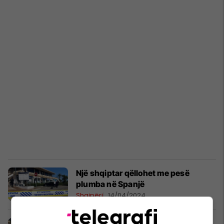
Një shqiptar qëllohet me pesë
plumba në Spanjë
Shqipëri
14/04/2024
U nervozua se nuk arriti të tërheq