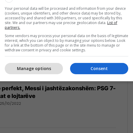
26/10/2022
Your personal data will be processed and information from your device
(cookies, unique identifiers, and other device data) may be stored by,
accessed by and shared with 369 partners, or used specifically by this
site. We and our partners may use precise geolocation data.
List of
partners.
Some vendors may process your personal data on the basis of legitimate
interest, which you can object to by managing your options below. Look
for a link at the bottom of this page or in the site menu to manage or
withdraw consent in privacy and cookie settings.
Manage options
Consent
 perfekt, Messi i jashtëzakonshëm: PSG 7-
at e lojtarëve
25/10/2022