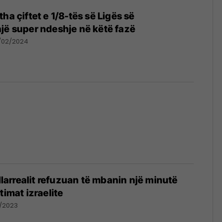
ha çiftet e 1/8-tës së Ligës së
jë super ndeshje në këtë fazë
/02/2024
illarrealit refuzuan të mbanin një minutë
timat izraelite
1/2023