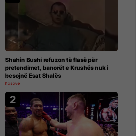
Shahin Bushi refuzon të flasë për
pretendimet, banorët e Krushës nuk i
besojnë Esat Shalës
Kosovë