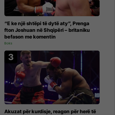
“E ke një shtëpi të dytë aty”, Prenga
fton Joshuan në Shqipëri – britaniku
befason me komentin
Boks
Akuzat për kurdisje, reagon për herë të