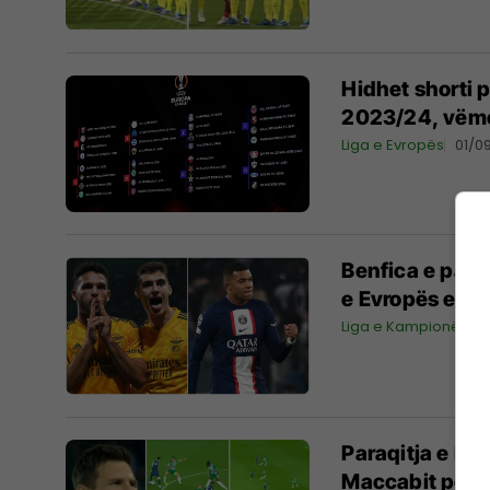
Hidhet shorti 
2023/24, vëme
Liga e Evropës
01/0
Benfica e para
e Evropës edh
Liga e Kampionëve
Paraqitja e Me
Maccabit po cil