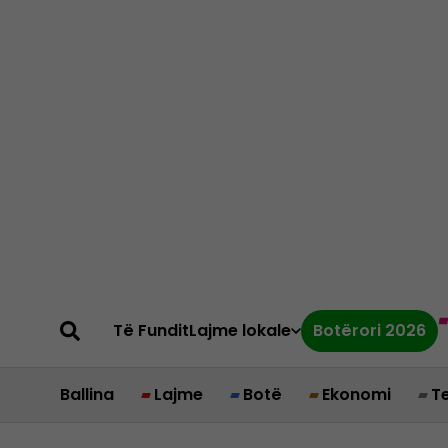
Të Fundit
Lajme lokale
Botërori 2026
Ballina
Lajme
Botë
Ekonomi
T