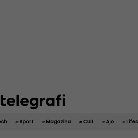
ech
Sport
Magazina
Cult
Ajo
Life