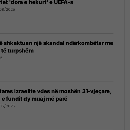
tet 'dora e hekurt' e UEFA-s
/08/2025
itë shkaktuan një skandal ndërkombëtar me
e të turpshëm
25
ëtares izraelite vdes në moshën 31-vjeçare,
n e fundit dy muaj më parë
/05/2025