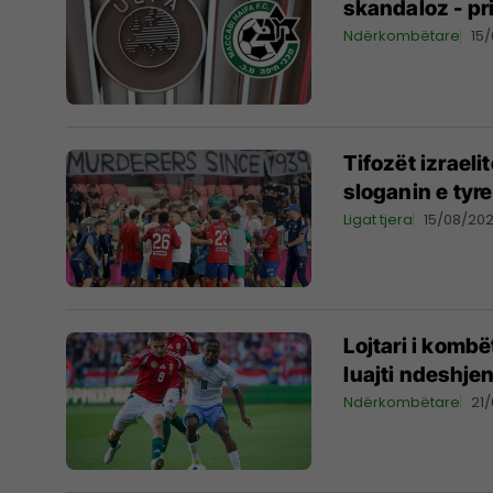
skandaloz - pri
Ndërkombëtare
15
Tifozët izrael
sloganin e tyr
Ligat tjera
15/08/20
Lojtari i komb
luajti ndeshje
Ndërkombëtare
21