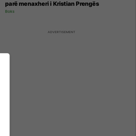
parë menaxheri i Kristian Prengës
Boks