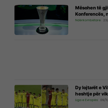
Mësohen të gjit
Konferencës, n
Ndërkombëtare
23
Dy lojtarët e V
heshtje për vik
Liga e Evropës
09/1