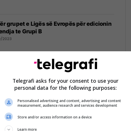
për grupet e Ligës së Evropës për edicionin
ndja te Grupi B
9/2023
, PSG e dyta - Juventusi vazhdon në Ligën
e pse pësoi humbje
Telegrafi asks for your consent to use your
personal data for the following purposes:
02/11/2022
Personalised advertising and content, advertising and content
measurement, audience research and services development
Store and/or access information on a device
ssit me dy gola dhe dy asistime ndaj
ësohet si ‘tjetër nivel’
Learn more