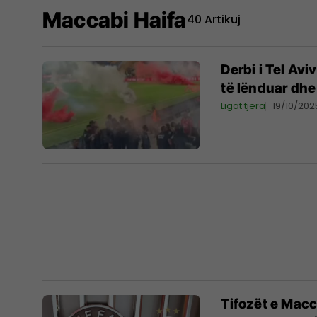
Maccabi Haifa
40 Artikuj
Derbi i Tel Av
të lënduar dhe 
Ligat tjera
19/10/202
Tifozët e Macc