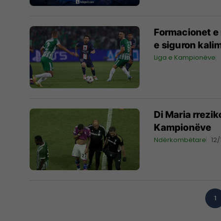
Formacionet e
e siguron kali
Liga e Kampionëve
Di Maria rrezi
Kampionëve
Ndërkombëtare
12
1