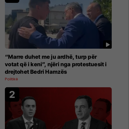
“Marre duhet me ju ardhë, turp për
votat që i keni”, njëri nga protestuesit i
drejtohet Bedri Hamzës
Politikë