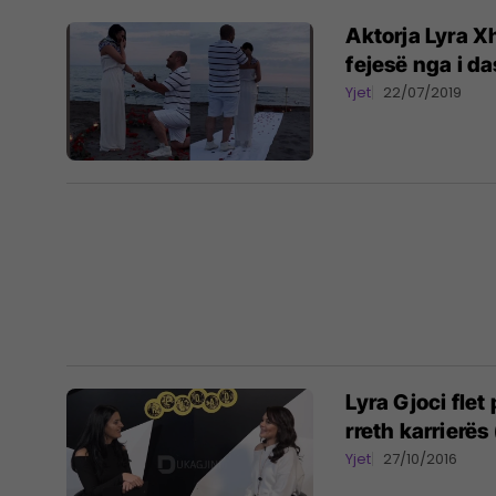
Aktorja Lyra X
fejesë nga i das
Yjet
22/07/2019
Lyra Gjoci flet
rreth karrierës
Yjet
27/10/2016