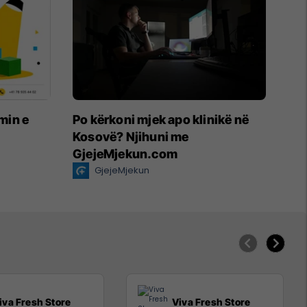
imin e
Po kërkoni mjek apo klinikë në
Kosovë? Njihuni me
GjejeMjekun.com
GjejeMjekun
iva Fresh Store
Viva Fresh Store