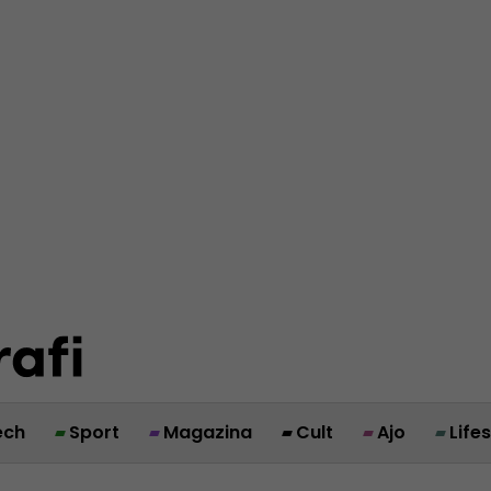
ech
Sport
Magazina
Cult
Ajo
Life