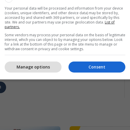
4
Your personal data will be processed and information from your device
(cookies, unique identifiers, and other device data) may be stored by,
accessed by and shared with 369 partners, or used specifically by this
site. We and our partners may use precise geolocation data.
List of
partners.
Some vendors may process your personal data on the basis of legitimate
interest, which you can object to by managing your options below. Look
for a link at the bottom of this page or in the site menu to manage or
withdraw consent in privacy and cookie settings.
Manage options
Consent
1