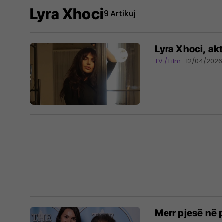
Lyra Xhoci
9 Artikuj
Lyra Xhoci, ak
TV / Film
12/04/202
Merr pjesë në 