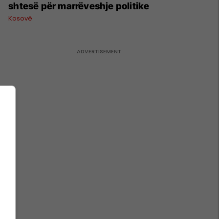
shtesë për marrëveshje politike
Kosovë