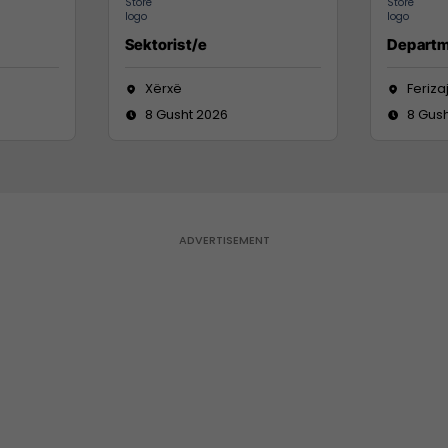
Sektorist/e
Departm
Xërxë
Feriza
8 Gusht 2026
8 Gus