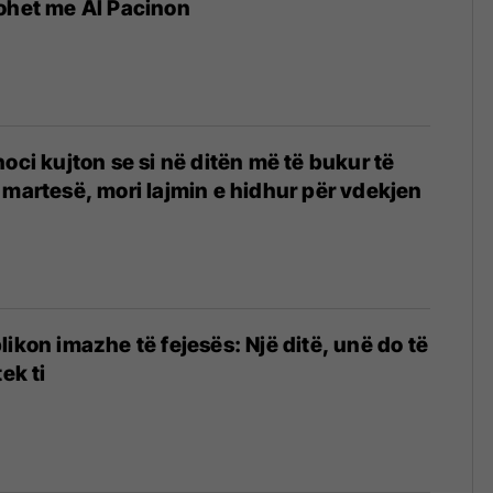
ohet me Al Pacinon
oci kujton se si në ditën më të bukur të
 martesë, mori lajmin e hidhur për vdekjen
likon imazhe të fejesës: Një ditë, unë do të
ek ti