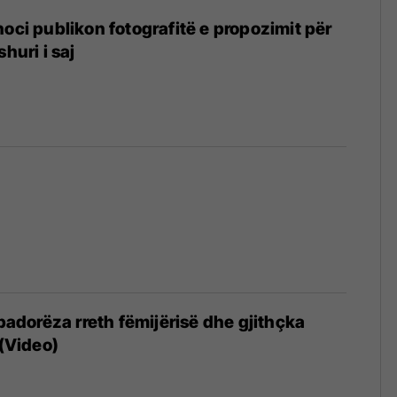
hoci publikon fotografitë e propozimit për
huri i saj
 padorëza rreth fëmijërisë dhe gjithçka
 (Video)