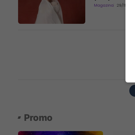
Magazina
29/11/201
Promo