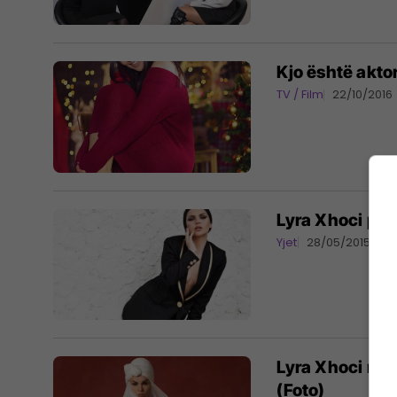
Kjo është aktor
TV / Film
22/10/2016
Lyra Xhoci pre
Yjet
28/05/2015
Lyra Xhoci në 
(Foto)