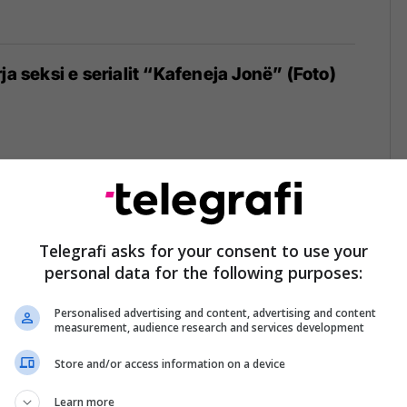
ja seksi e serialit “Kafeneja Jonë” (Foto)
k Hollywoodin
Telegrafi asks for your consent to use your
personal data for the following purposes:
Personalised advertising and content, advertising and content
measurement, audience research and services development
Store and/or access information on a device
një sesion kombëtar për ditën e flamurit
Learn more