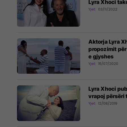
Lyra Xhoci tak
Yjet
03/11/2022
Aktorja Lyra Xh
propozimit për
e gjyshes
Yjet
15/07/2020
Lyra Xhoci pub
vrapoj përsëri t
Yjet
12/08/2019