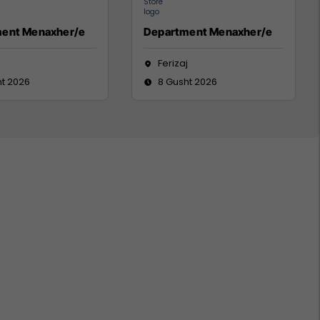
ent Menaxher/e
Department Menaxher/e
j
Ferizaj
ht 2026
8 Gusht 2026