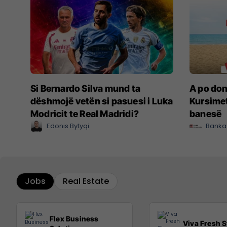
Si Bernardo Silva mund ta
A po don
dëshmojë vetën si pasuesi i Luka
Kursimet
Modricit te Real Madridi?
banesë
Edonis Bytyqi
Banka
Jobs
Real Estate
Flex Business
Viva Fresh S