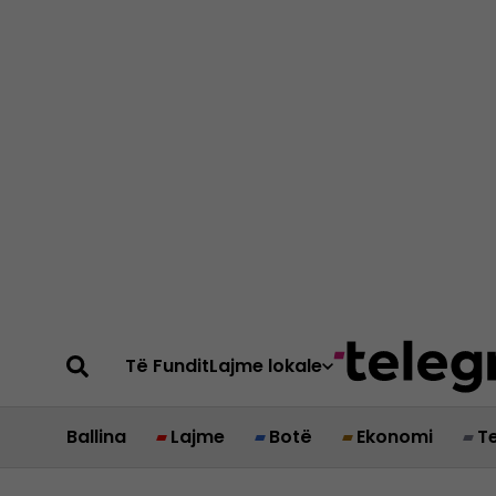
Të Fundit
Lajme lokale
Ballina
Lajme
Botë
Ekonomi
T