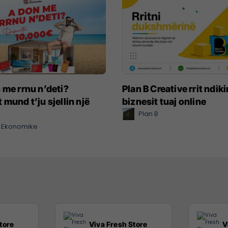
 me rrnu n’deti?
Plan B Creative rrit ndik
 mund t’ju sjellin një
biznesit tuaj online
Plan B
 Ekonomike
tore
Viva Fresh Store
V