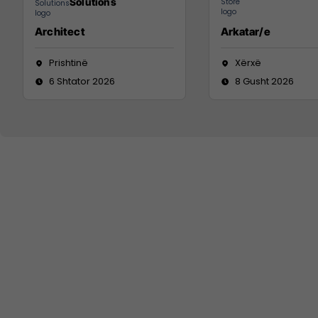
Solutions
Architect
Arkatar/e
Prishtinë
Xërxë
6 Shtator 2026
8 Gusht 2026