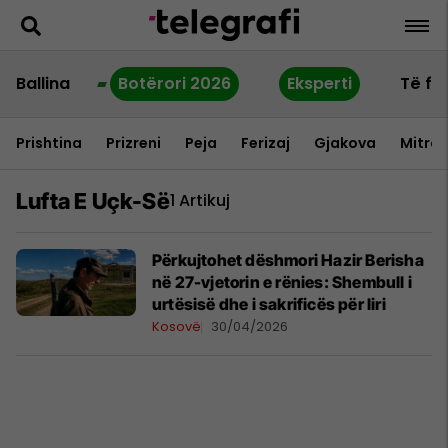
Ballina
Botërori 2026
Eksperti
Të fu
Prishtina
Prizreni
Peja
Ferizaj
Gjakova
Mitrov
Lufta E Uçk-Së
1 Artikuj
Përkujtohet dëshmori Hazir Berisha
në 27-vjetorin e rënies: Shembull i
urtësisë dhe i sakrificës për liri
Kosovë
30/04/2026