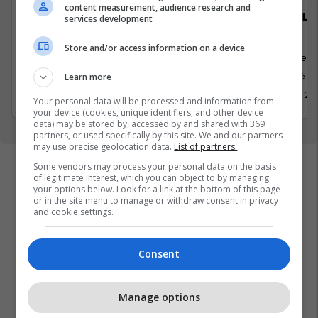
content measurement, audience research and
Arkatar/e
Zyrtar/e Lig
services development
Store and/or access information on a device
Shërbime te Klientëve
Juridike
Krushë e madhe
Kosovë
Learn more
17 Korrik 2026
1 Korrik 20
Your personal data will be processed and information from
your device (cookies, unique identifiers, and other device
data) may be stored by, accessed by and shared with 369
partners, or used specifically by this site. We and our partners
may use precise geolocation data.
List of partners.
Some vendors may process your personal data on the basis
of legitimate interest, which you can object to by managing
your options below. Look for a link at the bottom of this page
or in the site menu to manage or withdraw consent in privacy
and cookie settings.
Consent
Manage options