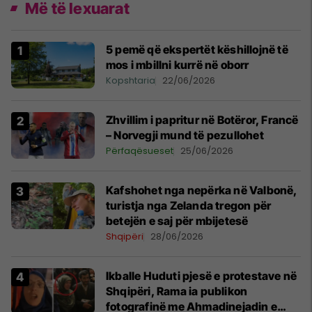
Më të lexuarat
5 pemë që ekspertët këshillojnë të
mos i mbillni kurrë në oborr
Kopshtaria
22/06/2026
Zhvillim i papritur në Botëror, Francë
– Norvegji mund të pezullohet
Përfaqësueset
25/06/2026
Kafshohet nga nepërka në Valbonë,
turistja nga Zelanda tregon për
betejën e saj për mbijetesë
Shqipëri
28/06/2026
Ikballe Huduti pjesë e protestave në
Shqipëri, Rama ia publikon
fotografinë me Ahmadinejadin e