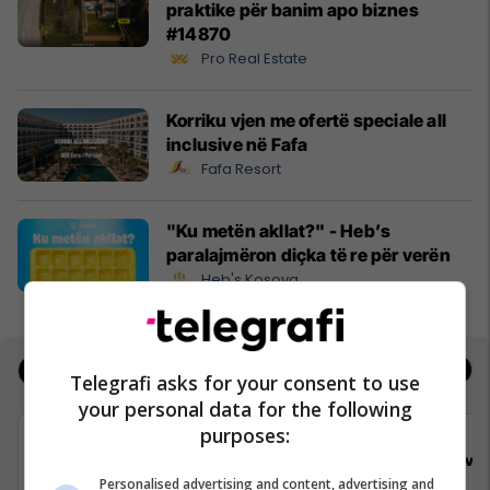
praktike për banim apo biznes
#14870
Pro Real Estate
Korriku vjen me ofertë speciale all
inclusive në Fafa
Fafa Resort
"Ku metën akllat?" - Heb’s
paralajmëron diçka të re për verën
Heb's Kosova
Jobs
Real Estate
Telegrafi asks for your consent to use
your personal data for the following
purposes:
Viva Fresh Store
Viva 
Personalised advertising and content, advertising and