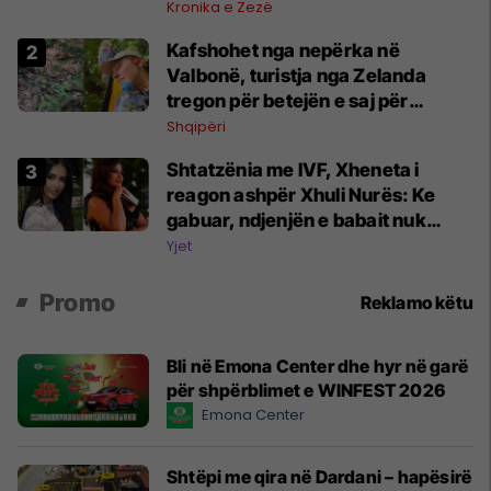
Kronika e Zezë
Kafshohet nga nepërka në
Valbonë, turistja nga Zelanda
tregon për betejën e saj për
mbijetesë
Shqipëri
Shtatzënia me IVF, Xheneta i
reagon ashpër Xhuli Nurës: Ke
gabuar, ndjenjën e babait nuk
mund t'ia plotësosh kurrë
Yjet
Promo
Reklamo këtu
Bli në Emona Center dhe hyr në garë
për shpërblimet e WINFEST 2026
Emona Center
Shtëpi me qira në Dardani – hapësirë