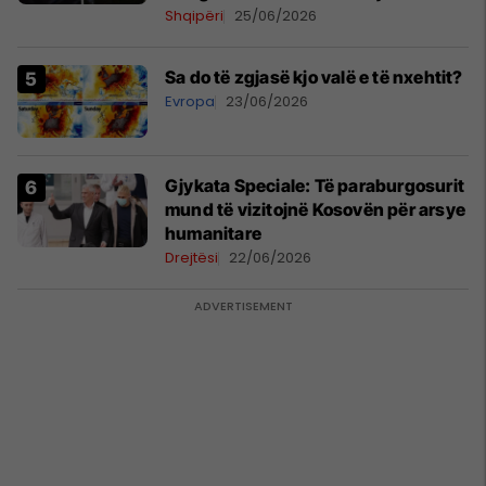
Iranit
Shqipëri
25/06/2026
Sa do të zgjasë kjo valë e të nxehtit?
Evropa
23/06/2026
​Gjykata Speciale: Të paraburgosurit
mund të vizitojnë Kosovën për arsye
humanitare
Drejtësi
22/06/2026