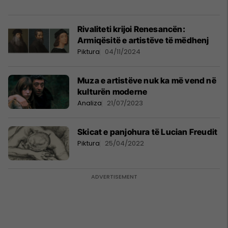
Rivaliteti krijoi Renesancën:
Armiqësitë e artistëve të mëdhenj
Piktura
04/11/2024
Muza e artistëve nuk ka më vend në
kulturën moderne
Analiza
21/07/2023
Skicat e panjohura të Lucian Freudit
Piktura
25/04/2022