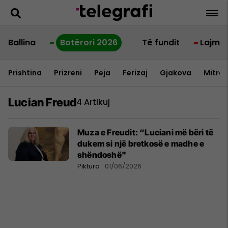
Ballina
Botërori 2026
Të fundit
Lajme
Prishtina
Prizreni
Peja
Ferizaj
Gjakova
Mitrov
Lucian Freud
4 Artikuj
Muza e Freudit: “Luciani më bëri të
dukem si një bretkosë e madhe e
shëndoshë"
Piktura
01/06/2026