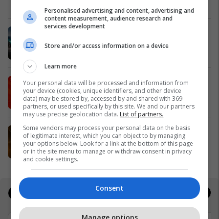
Meridian
Personalised advertising and content, advertising and
content measurement, audience research and
services development
Zgjidhni një nga katër modelet tuaja
të preferuara Peugeot
Store and/or access information on a device
Peugot Kosova
Learn more
IPKO vazhdon partneritetin me
Your personal data will be processed and information from
your device (cookies, unique identifiers, and other device
Sunny Hill Festival 2026
data) may be stored by, accessed by and shared with 369
IPKO
partners, or used specifically by this site. We and our partners
may use precise geolocation data.
List of partners.
Some vendors may process your personal data on the basis
EXPO DIASPORA 2026 mbahet më
of legitimate interest, which you can object to by managing
3, 4 dhe 5 gusht në Prishtinë
your options below. Look for a link at the bottom of this page
or in the site menu to manage or withdraw consent in privacy
Expo Prishtina
and cookie settings.
Consent
Jobs
Real Estate
Manage options