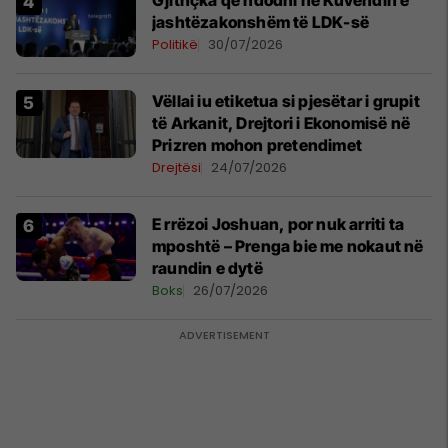
Gjithçka që ndodhi në Kuvendin e
jashtëzakonshëm të LDK-së
Politikë
30/07/2026
Vëllai iu etiketua si pjesëtar i grupit
të Arkanit, Drejtori i Ekonomisë në
Prizren mohon pretendimet
Drejtësi
24/07/2026
E rrëzoi Joshuan, por nuk arriti ta
mposhtë – Prenga bie me nokaut në
raundin e dytë
Boks
26/07/2026