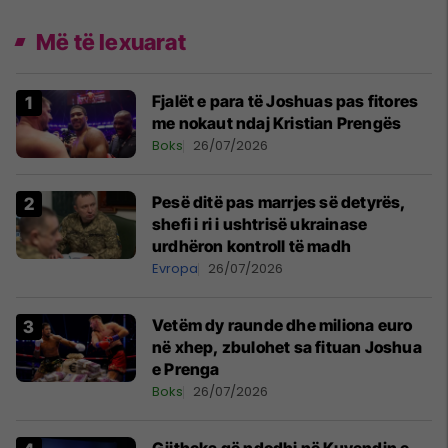
Më të lexuarat
Fjalët e para të Joshuas pas fitores
me nokaut ndaj Kristian Prengës
Boks
26/07/2026
Pesë ditë pas marrjes së detyrës,
shefi i ri i ushtrisë ukrainase
urdhëron kontroll të madh
Evropa
26/07/2026
Vetëm dy raunde dhe miliona euro
në xhep, zbulohet sa fituan Joshua
e Prenga
Boks
26/07/2026