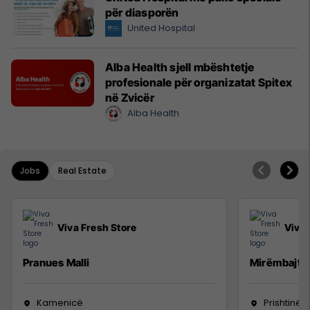
për diasporën
United Hospital
Alba Health sjell mbështetje
profesionale për organizatat Spitex
në Zvicër
Alba Health
Jobs
Real Estate
Viva Fresh Store
Viva 
Pranues Malli
Mirëmbajtë
Kamenicë
Prishtinë