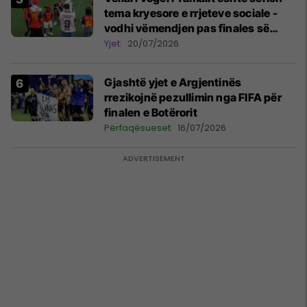
tema kryesore e rrjeteve sociale -
vodhi vëmendjen pas finales së
Kupës së Botës
Yjet
20/07/2026
Gjashtë yjet e Argjentinës
rrezikojnë pezullimin nga FIFA për
finalen e Botërorit
Përfaqësueset
16/07/2026