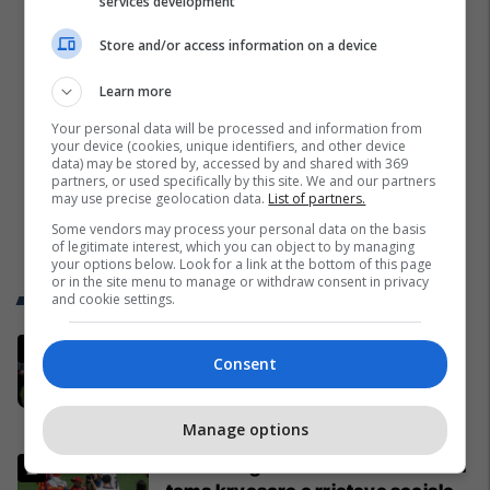
services development
Store and/or access information on a device
Learn more
Your personal data will be processed and information from
your device (cookies, unique identifiers, and other device
data) may be stored by, accessed by and shared with 369
partners, or used specifically by this site. We and our partners
may use precise geolocation data.
List of partners.
Some vendors may process your personal data on the basis
of legitimate interest, which you can object to by managing
your options below. Look for a link at the bottom of this page
or in the site menu to manage or withdraw consent in privacy
Trend Telegrafi
and cookie settings.
Dritan Abazoviqi merret në pyetje
Consent
për dhënien e shtetësisë së nderit
biznesmenit kosovar
Mali i Zi
Manage options
Vëllai i vogël i Yamalit është sërish