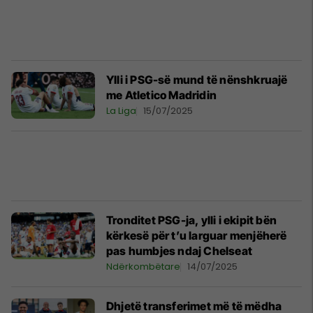
Ylli i PSG-së mund të nënshkruajë
me Atletico Madridin
La Liga
15/07/2025
Tronditet PSG-ja, ylli i ekipit bën
kërkesë për t’u larguar menjëherë
pas humbjes ndaj Chelseat
Ndërkombëtare
14/07/2025
Dhjetë transferimet më të mëdha