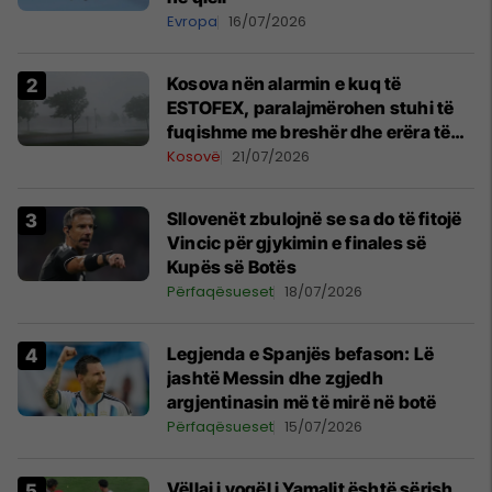
Evropa
16/07/2026
Kosova nën alarmin e kuq të
ESTOFEX, paralajmërohen stuhi të
fuqishme me breshër dhe erëra të
forta
Kosovë
21/07/2026
Sllovenët zbulojnë se sa do të fitojë
Vincic për gjykimin e finales së
Kupës së Botës
Përfaqësueset
18/07/2026
Legjenda e Spanjës befason: Lë
jashtë Messin dhe zgjedh
argjentinasin më të mirë në botë
Përfaqësueset
15/07/2026
Vëllai i vogël i Yamalit është sërish