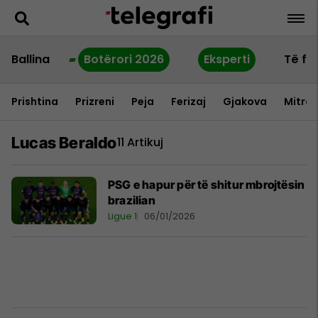
Ballina
Botërori 2026
Eksperti
Të fu
Prishtina
Prizreni
Peja
Ferizaj
Gjakova
Mitrov
Lucas Beraldo
11 Artikuj
PSG e hapur për të shitur mbrojtësin
brazilian
Ligue 1
06/01/2026