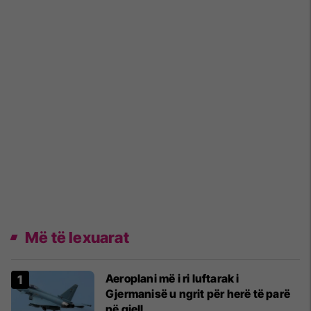
Më të lexuarat
Aeroplani më i ri luftarak i
Gjermanisë u ngrit për herë të parë
në qiell