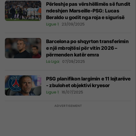
Përleshje pas vërshëllimës së fundit
ndeshjen Marseille-PSG: Lucas
Beraldo u godit nga roja e sigurisë
Ligue 1
23/09/2025
Barcelona po shqyrton transferimin
e një mbrojtësi për vitin 2026 –
përmenden katër emra
La Liga
07/09/2025
PSG planifikon largimin e 11 lojtarëve
- zbulohet objektivi kryesor
Ligue 1
16/07/2025