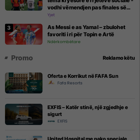
tema kryesore e rrjeteve sociale -
vodhi vëmendjen pas finales së
Kupës së Botës
Yjet
As Messi e as Yamal – zbulohet
favoriti i ri për Topin e Artë
Ndërkombëtare
Promo
Reklamo këtu
Oferta e Korrikut në FAFA Sun
Fafa Resorts
EXFIS – Katër stinë, një zgjedhje e
sigurt
EXFIS
United Hospital me pako speciale