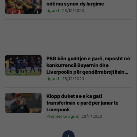
ndërsa synon dy largime
Ligue 1
28/12/2023
PSG bën goditjen e parë, mposht në
konkurrencë Bayernin dhe
Liverpoolin për qendërmbrojtësin
brazilian
Ligue 1
25/12/2023
Klopp duket se e ka gati
transferimin e parë për janar te
Liverpooli
Premier League
26/11/2023
1