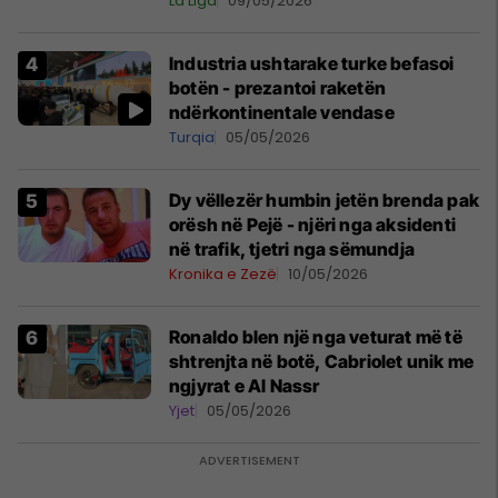
La Liga
09/05/2026
Industria ushtarake turke befasoi
botën - prezantoi raketën
ndërkontinentale vendase
Turqia
05/05/2026
Dy vëllezër humbin jetën brenda pak
orësh në Pejë - njëri nga aksidenti
në trafik, tjetri nga sëmundja
Kronika e Zezë
10/05/2026
Ronaldo blen një nga veturat më të
shtrenjta në botë, Cabriolet unik me
ngjyrat e Al Nassr
Yjet
05/05/2026