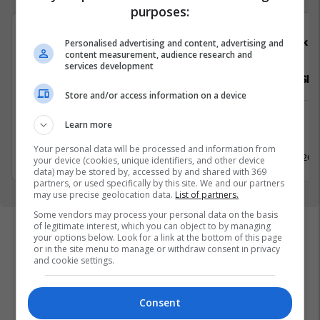
purposes:
Dekoriti
Elko
Personalised advertising and content, advertising and
content measurement, audience research and
services development
Punëtor në Prodhim
Agjent i Shi
Store and/or access information on a device
Prodhimtari
Shitje
Learn more
Lipjan
Pejë
Your personal data will be processed and information from
11 Qershor 2026
18 Maj 202
your device (cookies, unique identifiers, and other device
data) may be stored by, accessed by and shared with 369
partners, or used specifically by this site. We and our partners
may use precise geolocation data.
List of partners.
Some vendors may process your personal data on the basis
of legitimate interest, which you can object to by managing
your options below. Look for a link at the bottom of this page
or in the site menu to manage or withdraw consent in privacy
and cookie settings.
Consent