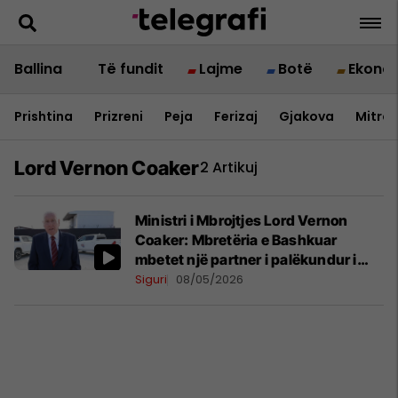
Ballina
Të fundit
Lajme
Botë
Ekono
Prishtina
Prizreni
Peja
Ferizaj
Gjakova
Mitrov
Lord Vernon Coaker
2 Artikuj
Ministri i Mbrojtjes Lord Vernon
Coaker: Mbretëria e Bashkuar
mbetet një partner i palëkundur i
Kosovës
Siguri
08/05/2026