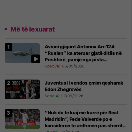
Më të lexuarat
Avioni gjigant Antonov An-124
“Ruslan” ka ateruar gjatë ditës në
Prishtinë, pamje nga pista
publikohen edhe në rrjete sociale
Kosovë
06/05/2026
Juventusi i vendos çmim qesharak
Edon Zhegrovës
Serie A
07/05/2026
“Nuk do të luaj më kurrë për Real
Madridin”, Fede Valverde po e
konsideron të ardhmen pas sherrit
me Tchouamenin