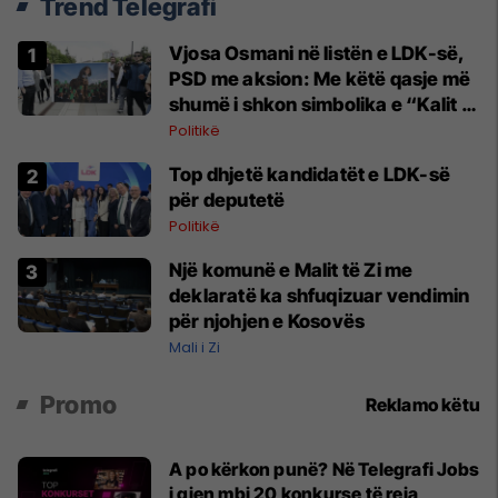
Trend Telegrafi
Vjosa Osmani në listën e LDK-së,
PSD me aksion: Me këtë qasje më
shumë i shkon simbolika e “Kalit të
Trojës”
Politikë
Top dhjetë kandidatët e LDK-së
për deputetë
Politikë
Një komunë e Malit të Zi me
deklaratë ka shfuqizuar vendimin
për njohjen e Kosovës
Mali i Zi
Promo
Reklamo këtu
A po kërkon punë? Në Telegrafi Jobs
i gjen mbi 20 konkurse të reja