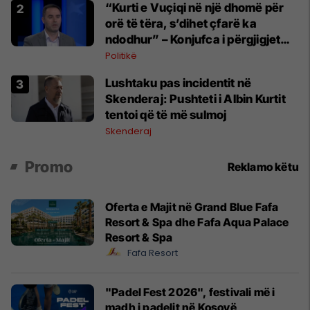
“Kurti e Vuçiqi në një dhomë për
orë të tëra, s’dihet çfarë ka
ndodhur” – Konjufca i përgjigjet
Osmanit
Politikë
Lushtaku pas incidentit në
Skenderaj: Pushteti i Albin Kurtit
tentoi që të më sulmoj
Skenderaj
Promo
Reklamo këtu
Oferta e Majit në Grand Blue Fafa
Resort & Spa dhe Fafa Aqua Palace
Resort & Spa
Fafa Resort
"Padel Fest 2026", festivali më i
madh i padelit në Kosovë