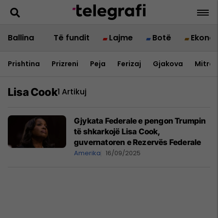
Ballina
Të fundit
Lajme
Botë
Ekono
Prishtina
Prizreni
Peja
Ferizaj
Gjakova
Mitrov
Lisa Cook
1 Artikuj
Gjykata Federale e pengon Trumpin
të shkarkojë Lisa Cook,
guvernatoren e Rezervës Federale
Amerika
16/09/2025