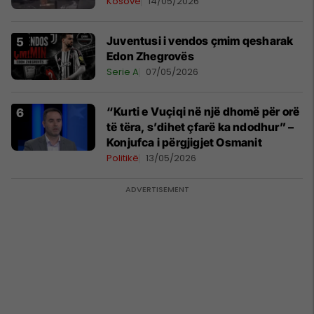
Kosovë
14/05/2026
Juventusi i vendos çmim qesharak
Edon Zhegrovës
Serie A
07/05/2026
“Kurti e Vuçiqi në një dhomë për orë
të tëra, s’dihet çfarë ka ndodhur” –
Konjufca i përgjigjet Osmanit
Politikë
13/05/2026