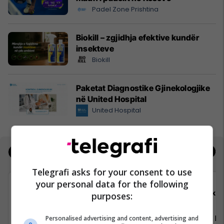
Padel Zone Prishtina
Biokill – zgjidhja efektive kundër
insekteve
Biokill
Paketat Diagnostike Gjinekologjike
në United Hospital
United Hospital
Jobs
Real Estate
Telegrafi asks for your consent to use
your personal data for the following
Elkos Group
Elko
purposes:
Vozitës - Kategoria C, Punëtor në
Vozitës - K
Personalised advertising and content, advertising and