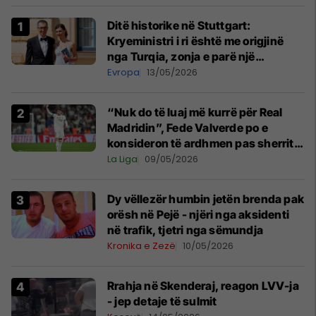
Ditë historike në Stuttgart:
Kryeministri i ri është me origjinë
nga Turqia, zonja e parë një
shqiptare nga Kanadaja
Evropa
13/05/2026
“Nuk do të luaj më kurrë për Real
Madridin”, Fede Valverde po e
konsideron të ardhmen pas sherrit
me Tchouamenin
La Liga
09/05/2026
Dy vëllezër humbin jetën brenda pak
orësh në Pejë - njëri nga aksidenti
në trafik, tjetri nga sëmundja
Kronika e Zezë
10/05/2026
Rrahja në Skenderaj, reagon LVV-ja
- jep detaje të sulmit