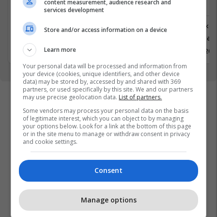
content measurement, audience research and
Depo
Depo
services development
Logjistikë
Logjistikë
Store and/or access information on a device
Ferizaj
Prishtinë
Learn more
18 Maj 2026
18 Maj 202
Your personal data will be processed and information from
your device (cookies, unique identifiers, and other device
data) may be stored by, accessed by and shared with 369
partners, or used specifically by this site. We and our partners
may use precise geolocation data.
List of partners.
Some vendors may process your personal data on the basis
of legitimate interest, which you can object to by managing
your options below. Look for a link at the bottom of this page
or in the site menu to manage or withdraw consent in privacy
and cookie settings.
Consent
Manage options