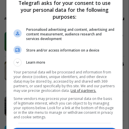
Telegrafi asks for your consent to use
mbijetesë
Shqipëri
your personal data for the following
purposes:
Promo
Reklamo këtu
Personalised advertising and content, advertising and
content measurement, audience research and
Bli në Emona Center dhe hyr në garë
services development
për shpërblimet e WINFEST 2026
Emona Center
Store and/or access information on a device
Learn more
Shtëpi me qira në Dardani – hapësirë
praktike për banim apo biznes
Your personal data will be processed and information from
#14870
your device (cookies, unique identifiers, and other device
data) may be stored by, accessed by and shared with 369
Pro Real Estate
partners, or used specifically by this site. We and our partners
may use precise geolocation data.
List of partners.
Some vendors may process your personal data on the basis
Korriku vjen me ofertë speciale all
of legitimate interest, which you can object to by managing
inclusive në Fafa
your options below. Look for a link at the bottom of this page
Fafa Resort
or in the site menu to manage or withdraw consent in privacy
and cookie settings.
"Ku metën akllat?" - Heb’s