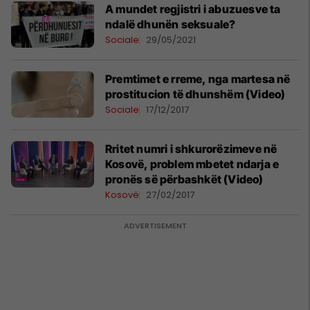
A mundet regjistri i abuzuesve ta
ndalë dhunën seksuale?
Sociale
29/05/2021
Premtimet e rreme, nga martesa në
prostitucion të dhunshëm (Video)
Sociale
17/12/2017
Rritet numri i shkurorëzimeve në
Kosovë, problem mbetet ndarja e
pronës së përbashkët (Video)
Kosovë
27/02/2017