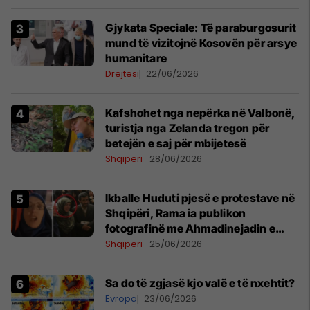
​Gjykata Speciale: Të paraburgosurit
mund të vizitojnë Kosovën për arsye
humanitare
Drejtësi
22/06/2026
Kafshohet nga nepërka në Valbonë,
turistja nga Zelanda tregon për
betejën e saj për mbijetesë
Shqipëri
28/06/2026
Ikballe Huduti pjesë e protestave në
Shqipëri, Rama ia publikon
fotografinë me Ahmadinejadin e
Iranit
Shqipëri
25/06/2026
Sa do të zgjasë kjo valë e të nxehtit?
Evropa
23/06/2026