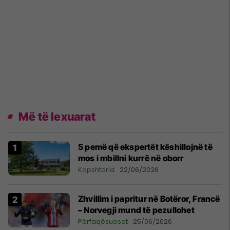
Më të lexuarat
5 pemë që ekspertët këshillojnë të
mos i mbillni kurrë në oborr
Kopshtaria
22/06/2026
Zhvillim i papritur në Botëror, Francë
– Norvegji mund të pezullohet
Përfaqësueset
25/06/2026