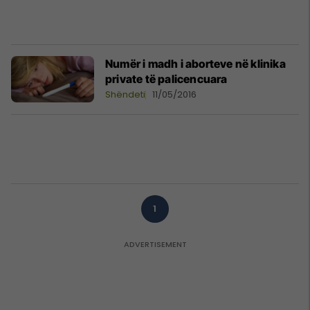
Numër i madh i aborteve në klinika
private të palicencuara
Shëndeti
11/05/2016
1