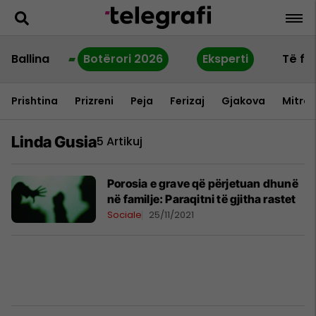
Ballina
Botërori 2026
Eksperti
Të fu
Prishtina
Prizreni
Peja
Ferizaj
Gjakova
Mitrov
Linda Gusia
5 Artikuj
Porosia e grave që përjetuan dhunë
në familje: Paraqitni të gjitha rastet
Sociale
25/11/2021