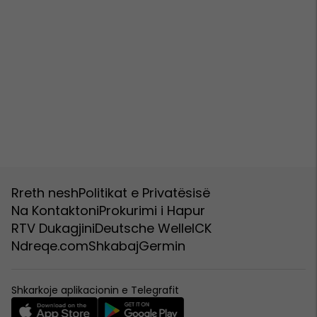
Rreth nesh
Politikat e Privatësisë
Na Kontaktoni
Prokurimi i Hapur
RTV Dukagjini
Deutsche Welle
ICK
Ndreqe.com
Shkabaj
Germin
Shkarkoje aplikacionin e Telegrafit