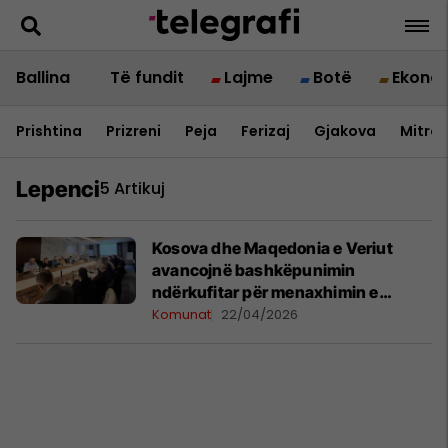
Ballina
Të fundit
Lajme
Botë
Ekono
Prishtina
Prizreni
Peja
Ferizaj
Gjakova
Mitrov
Lepenci
5 Artikuj
Kosova dhe Maqedonia e Veriut
avancojnë bashkëpunimin
ndërkufitar për menaxhimin e
ujërave
Komunat
22/04/2026