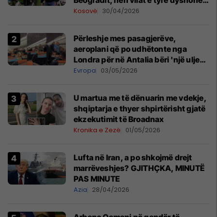
Beogradit, nën vilat e tyre dyshohet
se po bëjnë bunkerë
Kosovë
30/04/2026
Përleshje mes pasagjerëve,
aeroplani që po udhëtonte nga
Londra për në Antalia bëri 'një ulje
emergjente' në Prishtinë
Evropa
03/05/2026
U martua me të dënuarin me vdekje,
shqiptarja e thyer shpirtërisht gjatë
ekzekutimit të Broadnax
Kronika e Zezë
01/05/2026
Lufta në Iran, a po shkojmë drejt
marrëveshjes? GJITHÇKA, MINUTË
PAS MINUTE
Azia
28/04/2026