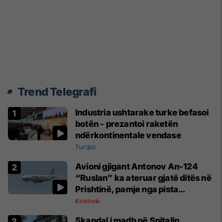
Trend Telegrafi
Industria ushtarake turke befasoi
botën - prezantoi raketën
ndërkontinentale vendase
Turqia
Avioni gjigant Antonov An-124
“Ruslan” ka ateruar gjatë ditës në
Prishtinë, pamje nga pista
publikohen edhe në rrjete sociale
Kosovë
Skandal i madh në Spitalin