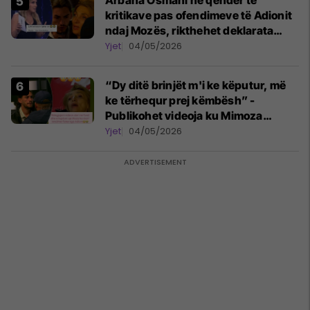
Arbana Osmani në qendër të
kritikave pas ofendimeve të Adionit
ndaj Mozës, rikthehet deklarata
‘Është emision tjetër ai’
Yjet
04/05/2026
“Dy ditë brinjët m'i ke këputur, më
ke tërhequr prej këmbësh” -
Publikohet videoja ku Mimoza
Ahmeti akuzon Adionin për
Yjet
04/05/2026
keqtrajtim