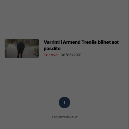
Varrimi i Armend Trenës bëhet sot
pasdite
Kosovë
08/05/2018
1