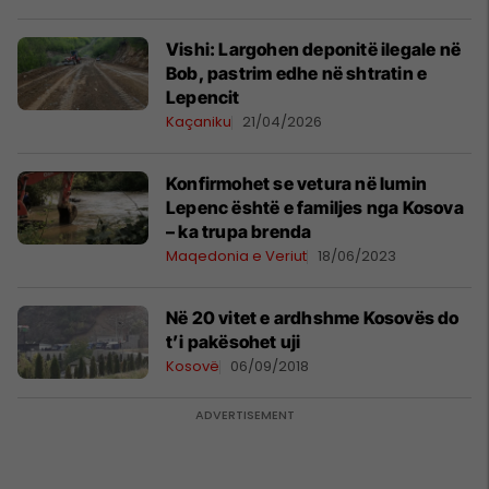
Vishi: Largohen deponitë ilegale në
Bob, pastrim edhe në shtratin e
Lepencit
Kaçaniku
21/04/2026
Konfirmohet se vetura në lumin
Lepenc është e familjes nga Kosova
– ka trupa brenda
Maqedonia e Veriut
18/06/2023
Në 20 vitet e ardhshme Kosovës do
t’i pakësohet uji
Kosovë
06/09/2018