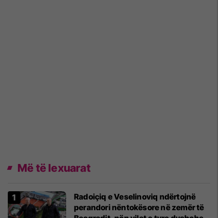
Më të lexuarat
Radoiçiq e Veselinoviq ndërtojnë
perandori nëntokësore në zemër të