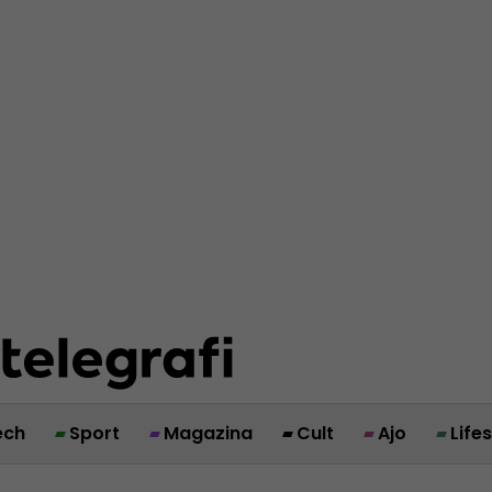
ech
Sport
Magazina
Cult
Ajo
Life