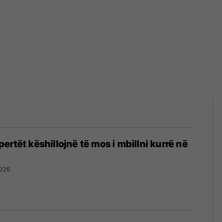
rtët këshillojnë të mos i mbillni kurrë në
026