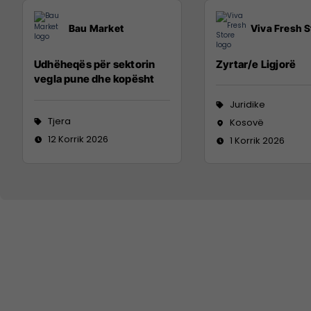
Bau Market
Viva Fresh S
Udhëheqës për sektorin
Zyrtar/e Ligjorë
vegla pune dhe kopësht
Juridike
Tjera
Kosovë
12 Korrik 2026
1 Korrik 2026