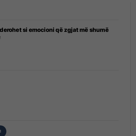
iderohet si emocioni që zgjat më shumë
2
1