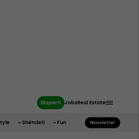
Eksperti
Jobs
Real Estate
style
Shëndeti
Fun
Newsletter