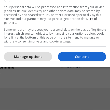
Your personal data will be processed and information from your device
(cookies, unique identifiers, and other device data) may be stored by,
accessed by and shared with 369 partners, or used specifically by this
site. We and our partners may use precise geolocation data.
List of
partners.
Some vendors may process your personal data on the basis of legitimate
interest, which you can object to by managing your options below. Look
for a link at the bottom of this page or in the site menu to manage or
withdraw consent in privacy and cookie settings.
qytetarëve, më pranë
Petit Beurre nga Liri - sh
Manage options
Consent
ljeje – INTEREX tashmë
kompleton çdo ëmbëlsi
 Shtime
Liri Prizren
X