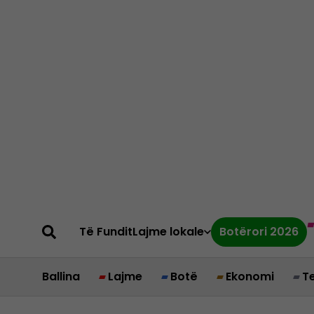
Të Fundit
Lajme lokale
Botërori 2026
Ballina
Lajme
Botë
Ekonomi
T