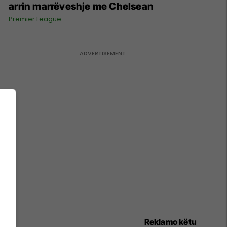
arrin marrëveshje me Chelsean
Premier League
Reklamo këtu