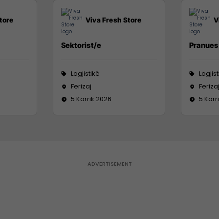
tore
Viva Fresh Store
V
Sektorist/e
Pranues 
Logjistikë
Logjis
Ferizaj
Feriza
5 Korrik 2026
5 Korr