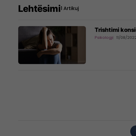
Lehtësimi
1 Artikuj
Trishtimi kons
Psikologji
11/08/202