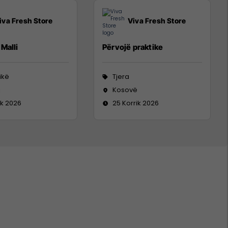
iva Fresh Store
Viva Fresh Store
Malli
Përvojë praktike
tikë
Tjera
j
Kosovë
ik 2026
25 Korrik 2026