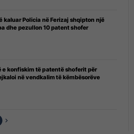
 kaluar Policia në Ferizaj shqipton një
ba dhe pezullon 10 patent shofer
 e konfiskim të patentë shoferit për
ejkaloi në vendkalim të këmbësorëve