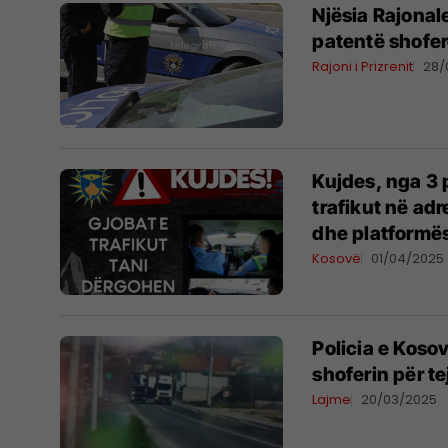
Njësia Rajonale
patentë shofer
Rajoni i Prizrenit
28/
Kujdes, nga 3 p
trafikut në adr
dhe platformë
Kosovë
01/04/2025
Policia e Koso
shoferin për te
Lajme
20/03/2025