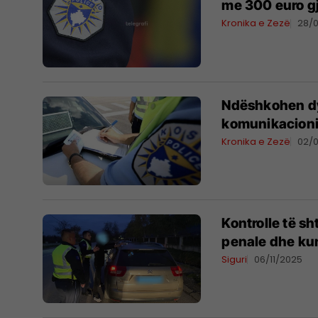
me 300 euro g
Kronika e Zezë
28/
Ndëshkohen dy 
komunikacionin
Kronika e Zezë
02/
Kontrolle të s
penale dhe ku
Siguri
06/11/2025