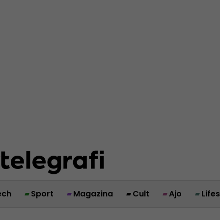
ech
Sport
Magazina
Cult
Ajo
Life