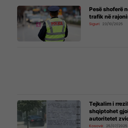
Pesë shoferë n
trafik në rajoni
Siguri
23/10/2025
Tejkalim i rrez
shqiptohet gjo
autoritetet zv
Kosovë
25/07/2025