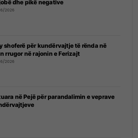
jobë dhe pikë negative
06/2026
shoferë për kundërvajtje të rënda në
 rrugor në rajonin e Ferizajt
06/2026
htuara në Pejë për parandalimin e veprave
ndërvajtjeve