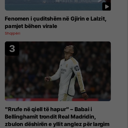
Fenomen i çuditshëm në Gjirin e Lalzit,
pamjet bëhen virale
Shqipëri
"Rrufe në qiell të hapur" – Babai i
Bellinghamit trondit Real Madridin,
zbulon dëshirën e yllit anglez për largim