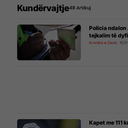
Kundërvajtje
48 Artikuj
Policia ndalon
tejkalim të dyf
Kronika e Zezë
15/0
Kapet me 111 