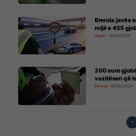
Brenda javës së
mijë e 455 gjo
Siguri
10/03/2025
200 euro gjobë
vozitësen që t
Ferizaj
19/09/2024
1