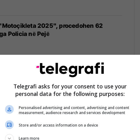
 "Motoçikleta 2025", procedohen 62
ga Policia nё Pejё
zaj shqipton 1 mijë 681 gjoba ndaj
në trafik - pezullohen 20 patentë shoferë
Telegrafi asks for your consent to use your
personal data for the following purposes:
7/2025
Personalised advertising and content, advertising and content
measurement, audience research and services development
Store and/or access information on a device
ijë e 640 gjoba për një javë, Policia në
kundërvajtësit
Learn more