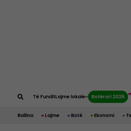
Të Fundit
Lajme lokale
Botërori 2026
Ballina
Lajme
Botë
Ekonomi
T