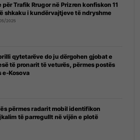
 për Trafik Rrugor në Prizren konfiskon 11
ë shkaku i kundërvajtjeve të ndryshme
05/2025
rilli qytetarëve do ju dërgohen gjobat e
esë të pronarit të veturës, përmes postës
s e-Kosova
vës përmes radarit mobil identifikon
jkalim të parregullt në vijën e plotë