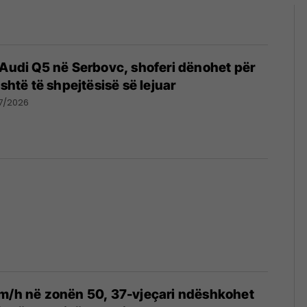
 Audi Q5 në Serbovc, shoferi dënohet për
ishtë të shpejtësisë së lejuar
7/2026
km/h në zonën 50, 37-vjeçari ndëshkohet