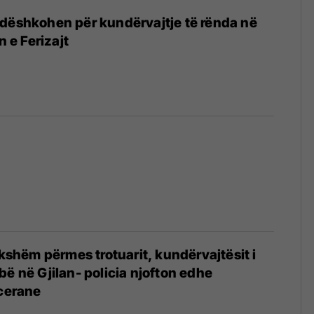
dëshkohen për kundërvajtje të rënda në
n e Ferizajt
ikshëm përmes trotuarit, kundërvajtësit i
bë në Gjilan- policia njofton edhe
icerane