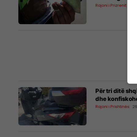
Rajoni i Prizrenit
14/
Për tri ditë sh
dhe konfiskoh
Rajoni i Prishtinës
2