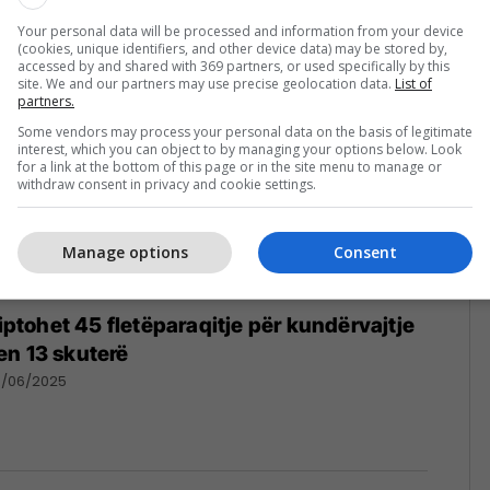
07/2025
Your personal data will be processed and information from your device
(cookies, unique identifiers, and other device data) may be stored by,
accessed by and shared with 369 partners, or used specifically by this
site. We and our partners may use precise geolocation data.
List of
partners.
Some vendors may process your personal data on the basis of legitimate
interest, which you can object to by managing your options below. Look
for a link at the bottom of this page or in the site menu to manage or
withdraw consent in privacy and cookie settings.
Manage options
Consent
qiptohet 45 fletëparaqitje për kundërvajtje
en 13 skuterë
6/06/2025