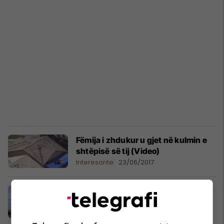
Fëmija i zhdukur u gjet në kulmin e
shtëpisë së tij (Video)
Interesante
23/06/2017
Retë e pazakonta që ngjajnë me
male (Foto)
Interesante
24/05/2017