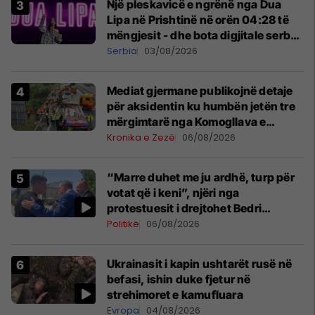
Një pleskavicë e ngrënë nga Dua
Lipa në Prishtinë në orën 04:28 të
mëngjesit - dhe bota digjitale serbe
shpall gjendjen e luftës
Serbia
03/08/2026
Mediat gjermane publikojnë detaje
për aksidentin ku humbën jetën tre
mërgimtarë nga Komogllava e
Ferizajt
Kronika e Zezë
06/08/2026
“Marre duhet me ju ardhë, turp për
votat që i keni”, njëri nga
protestuesit i drejtohet Bedri
Hamzës
Politikë
06/08/2026
Ukrainasit i kapin ushtarët rusë në
befasi, ishin duke fjetur në
strehimoret e kamufluara
Evropa
04/08/2026