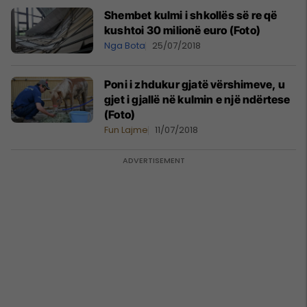
Shembet kulmi i shkollës së re që
kushtoi 30 milionë euro (Foto)
Nga Bota
25/07/2018
Poni i zhdukur gjatë vërshimeve, u
gjet i gjallë në kulmin e një ndërtese
(Foto)
Fun Lajme
11/07/2018