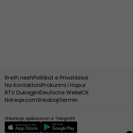
Rreth nesh
Politikat e Privatësisë
Na Kontaktoni
Prokurimi i Hapur
RTV Dukagjini
Deutsche Welle
ICK
Ndreqe.com
Shkabaj
Germin
Shkarkoje aplikacionin e Telegrafit