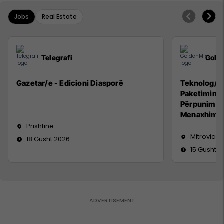
Jobs
Real Estate
Telegrafi
Gold
Gazetar/e - Edicioni Diasporë
Teknolog/e 
Paketimin e
Përpunimin 
Menaxhimin 
Prishtinë
Mitrovicë
18 Gusht 2026
15 Gusht 2