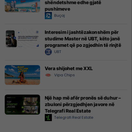
shëndetshme edhe gjatë
pushimeve
Buçaj
Interesim i jashtëzakonshëm për
studime Master në UBT, këto janë
programet që po zgjedhin të rinjtë
UBT
Vera shijohet me XXL
Vipa Chips
Një hap më afër pronës së duhur –
zbuloni përzgjedhjen javore në
Telegrafi Real Estate
Telegrafi Real Estate