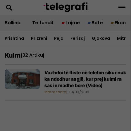
Ballina
Të fundit
Lajme
Botë
Ekono
Prishtina
Prizreni
Peja
Ferizaj
Gjakova
Mitrov
Kulmi
32 Artikuj
Vazhdoi të fliste në telefon sikur nuk
ka ndodhur asgjë, kur prej kulmi ra
sasi e madhe bore (Video)
Interesante
01/03/2019