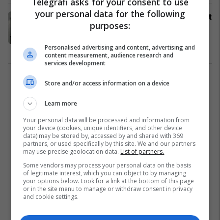
Telegrafi asks for your consent to use
your personal data for the following
Jetoi për tre vjet në tavanin e tualetit
purposes:
publik i rrethuar nga shishet me
urinë (Foto)
Personalised advertising and content, advertising and
Dështime
25/04/2017
content measurement, audience research and
services development
2
Store and/or access information on a device
Learn more
Your personal data will be processed and information from
your device (cookies, unique identifiers, and other device
data) may be stored by, accessed by and shared with 369
partners, or used specifically by this site. We and our partners
may use precise geolocation data.
List of partners.
Some vendors may process your personal data on the basis
of legitimate interest, which you can object to by managing
your options below. Look for a link at the bottom of this page
or in the site menu to manage or withdraw consent in privacy
and cookie settings.