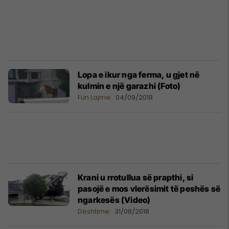
Lopa e ikur nga ferma, u gjet në
kulmin e një garazhi (Foto)
Fun Lajme
04/09/2018
Krani u rrotullua së prapthi, si
pasojë e mos vlerësimit të peshës së
ngarkesës (Video)
Dështime
31/08/2018