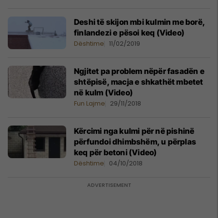
Deshi të skijon mbi kulmin me borë,
finlandezi e pësoi keq (Video)
Dështime
11/02/2019
Ngjitet pa problem nëpër fasadën e
shtëpisë, macja e shkathët mbetet
në kulm (Video)
Fun Lajme
29/11/2018
Kërcimi nga kulmi për në pishinë
përfundoi dhimbshëm, u përplas
keq për betoni (Video)
Dështime
04/10/2018