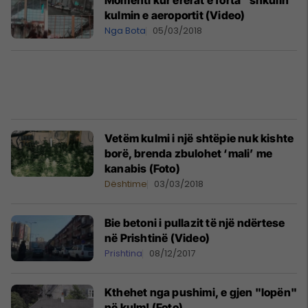
Momenti kur erërat e forta "shkulin"
kulmin e aeroportit (Video)
Nga Bota
05/03/2018
Vetëm kulmi i një shtëpie nuk kishte
borë, brenda zbulohet ‘mali’ me
kanabis (Foto)
Dështime
03/03/2018
Bie betoni i pullazit të një ndërtese
në Prishtinë (Video)
Prishtina
08/12/2017
Kthehet nga pushimi, e gjen "lopën"
në kulm! (Foto)