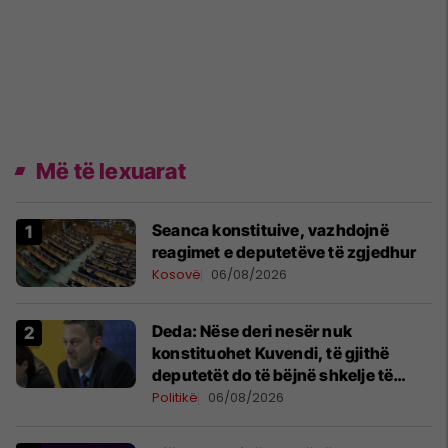
Më të lexuarat
Seanca konstituive, vazhdojnë
reagimet e deputetëve të zgjedhur
Kosovë
06/08/2026
Deda: Nëse deri nesër nuk
konstituohet Kuvendi, të gjithë
deputetët do të bëjnë shkelje të
rëndë kushtetuese
Politikë
06/08/2026