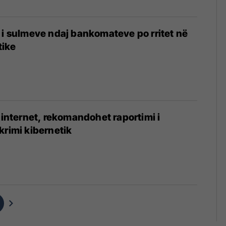
 i sulmeve ndaj bankomateve po rritet në
tike
ë internet, rekomandohet raportimi i
krimi kibernetik