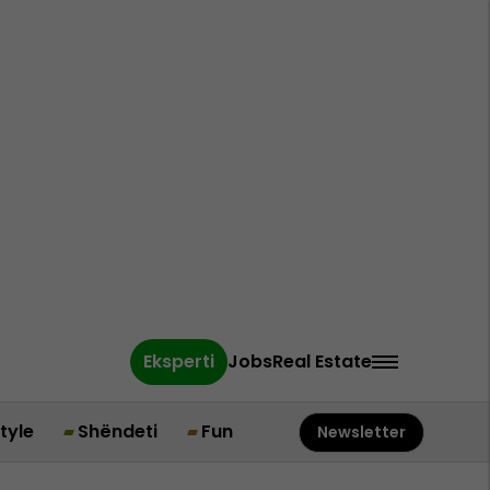
Eksperti
Jobs
Real Estate
style
Shëndeti
Fun
Newsletter