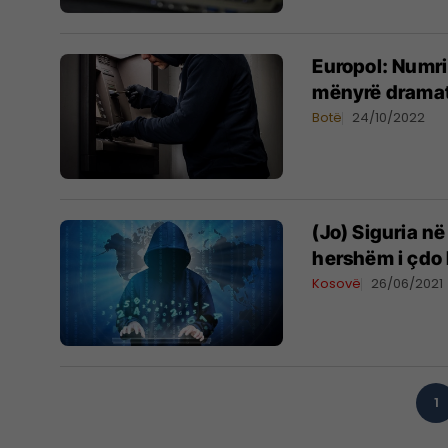
Europol: Numri
mënyrë drama
Botë
24/10/2022
(Jo) Siguria n
hershëm i çdo 
Kosovë
26/06/2021
1