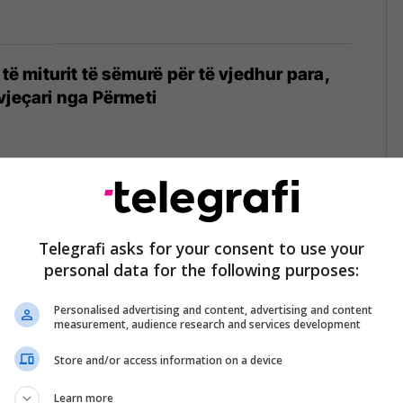
 të miturit të sëmurë për të vjedhur para,
vjeçari nga Përmeti
4
ike "do t'i kushtojnë botës 10 trilionë
Telegrafi asks for your consent to use your
personal data for the following purposes:
4
Personalised advertising and content, advertising and content
measurement, audience research and services development
Store and/or access information on a device
l të shtuar për postimet në gjuhën shqipe
m me policinë, Balla pret zyrtarin e lartë
Learn more