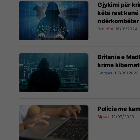
Gjykimi për kr
këtë rast kanë
ndërkombëtar
Drejtësi
16/01/2024
Britania e Mad
krime kibernet
Evropa
07/09/2023
Policia me kam
Siguri
12/07/2023