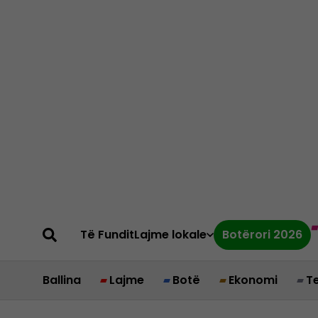
Të Fundit
Lajme lokale
Botërori 2026
Ballina
Lajme
Botë
Ekonomi
T