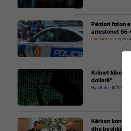
Përdori foton e
arrestohet 55-
Shqipëri
03/12/202
Krimet kibernet
dollarë"
Nga Bota
16/10/202
Kërkon kontrol
dhe bashkëpuni