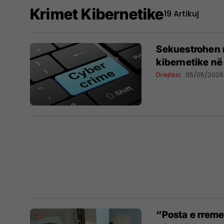
Krimet Kibernetike
19 Artikuj
Sekuestrohen r
kibernetike në
Drejtësi
05/05/2026
“Posta e rreme”