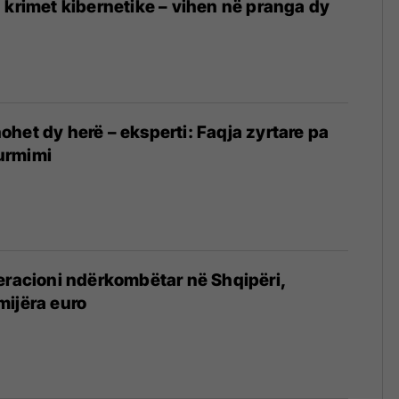
 krimet kibernetike – vihen në pranga dy
ë
het dy herë – eksperti: Faqja zyrtare pa
urmimi
eracioni ndërkombëtar në Shqipëri,
mijëra euro
5