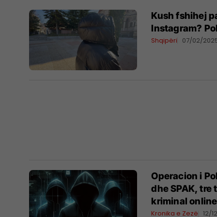
Kush fshihej p
Instagram? Pol
Shqipëri
07/02/202
Operacion i Po
dhe SPAK, tre t
kriminal onlin
Kronika e Zezë
12/1