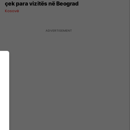
çek para vizitës në Beograd
Kosovë