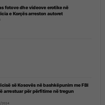
as fotove dhe videove erotike në
icia e Korçës arreston autoret
5
licisë së Kosovës në bashkëpunim me FBI
ë arrestuar për përfitime në tregun
e
2/2024