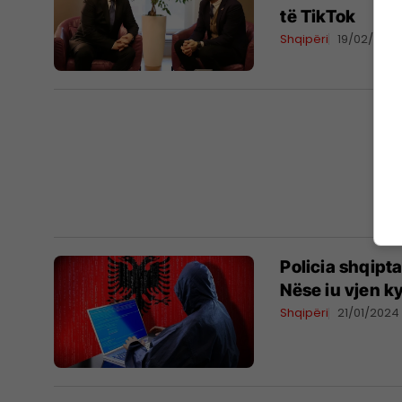
të TikTok
Shqipëri
19/02/202
Policia shqipt
Nëse iu vjen k
Shqipëri
21/01/2024