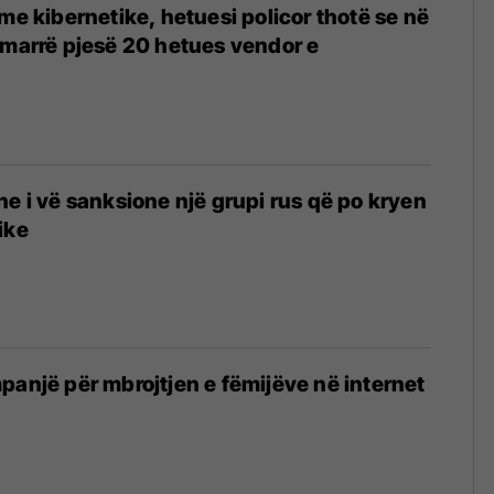
ime kibernetike, hetuesi policor thotë se në
 marrë pjesë 20 hetues vendor e
he i vë sanksione një grupi rus që po kryen
ike
panjë për mbrojtjen e fëmijëve në internet