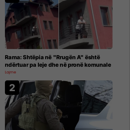
Rama: Shtëpia në "Rrugën A" është
ndërtuar pa leje dhe në pronë komunale
Lajme