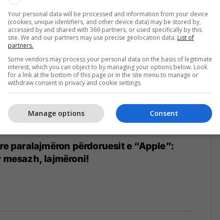
Your personal data will be processed and information from your device
4
(cookies, unique identifiers, and other device data) may be stored by,
accessed by and shared with 369 partners, or used specifically by this
site. We and our partners may use precise geolocation data.
List of
partners.
Some vendors may process your personal data on the basis of legitimate
interest, which you can object to by managing your options below. Look
for a link at the bottom of this page or in the site menu to manage or
withdraw consent in privacy and cookie settings.
Manage options
Consent
are paralajmëron përdoruesit e “Apple”:
y mesazh, lajmëroni!