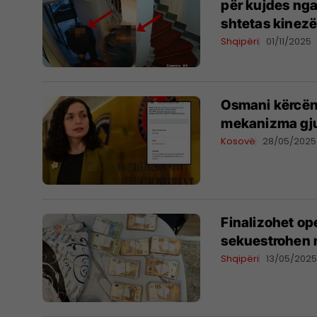
për kujdes nga
shtetas kinez
Shqipëri
01/11/2025
Osmani kërcëno
mekanizma gj
Kosovë
28/05/2025
Finalizohet op
sekuestrohen 
Shqipëri
13/05/202