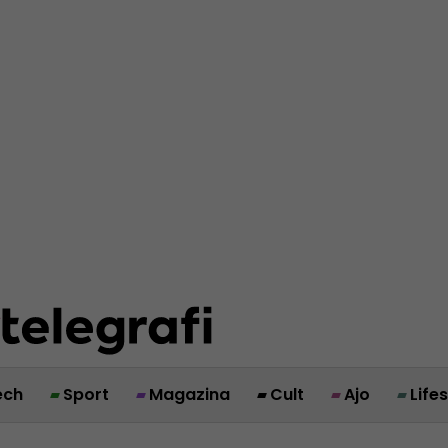
ech
Sport
Magazina
Cult
Ajo
Life