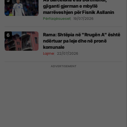
gjiganti gjerman e mbyllë
marrëveshjen për Fisnik Asllanin
Përfaqësueset
19/07/2026
Rama: Shtëpia në "Rrugën A" është
ndërtuar pa leje dhe në pronë
komunale
Lajme
22/07/2026