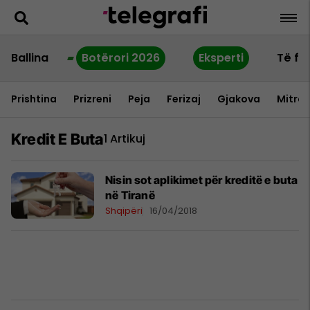
Ballina
Botërori 2026
Eksperti
Të fu
Prishtina
Prizreni
Peja
Ferizaj
Gjakova
Mitrov
Kredit E Buta
1 Artikuj
Nisin sot aplikimet për kreditë e buta
në Tiranë
Shqipëri
16/04/2018