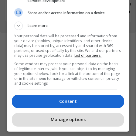
services development
Prishtinë
Prishtinë
31 Korrik 2026
8 Gusht 2
Store and/or access information on a device
Learn more
Your personal data will be processed and information from
your device (cookies, unique identifiers, and other device
data) may be stored by, accessed by and shared with 369
partners, or used specifically by this site. We and our partners
may use precise geolocation data.
List of partners.
Some vendors may process your personal data on the basis
of legitimate interest, which you can object to by managing
your options below. Look for a link at the bottom of this page
or in the site menu to manage or withdraw consent in privacy
and cookie settings.
Consent
Manage options