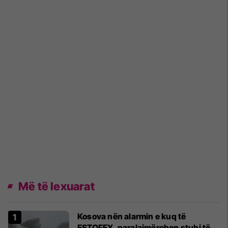
Më të lexuarat
Kosova nën alarmin e kuq të
ESTOFEX, paralajmërohen stuhi të