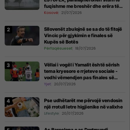
fuqishme me breshër dhe erëra të
forta
Kosovë
21/07/2026
Sllovenët zbulojnë se sa do të fitojë
Vincic për gjykimin e finales së
Kupës së Botës
Përfaqësueset
18/07/2026
Vëllai i vogël i Yamalit është sërish
tema kryesore e rrjeteve sociale -
vodhi vëmendjen pas finales së
Kupës së Botës
Yjet
20/07/2026
Pse udhëtarët me përvojë vendosin
një rrotull letre higjienike në valixhe
Lifestyle
20/07/2026
As Barcelona e as Dortmundi,