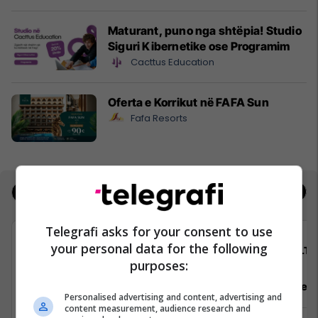
Maturant, puno nga shtëpia! Studio
Siguri Kibernetike ose Programim
Cacttus Education
Oferta e Korrikut në FAFA Sun
Fafa Resorts
Jobs
Real Estate
Telegrafi asks for your consent to use
your personal data for the following
Avedo Kosovo
ALTI
purposes:
Recepsioniste
Asistente e
Personalised advertising and content, advertising and
content measurement, audience research and