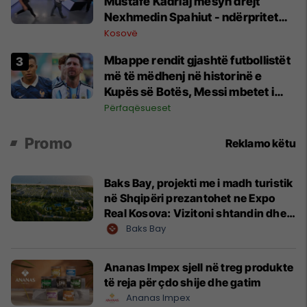
Mustafë Kadriaj mësyn drejt
Nexhmedin Spahiut - ndërpritet
transmetimi
Kosovë
Mbappe rendit gjashtë futbollistët
më të mëdhenj në historinë e
Kupës së Botës, Messi mbetet i
dyti
Përfaqësueset
Promo
Reklamo këtu
Baks Bay, projekti me i madh turistik
në Shqipëri prezantohet ne Expo
Real Kosova: Vizitoni shtandin dhe
zbuloni mundësitë e investimit
Baks Bay
Ananas Impex sjell në treg produkte
të reja për çdo shije dhe gatim
Ananas Impex