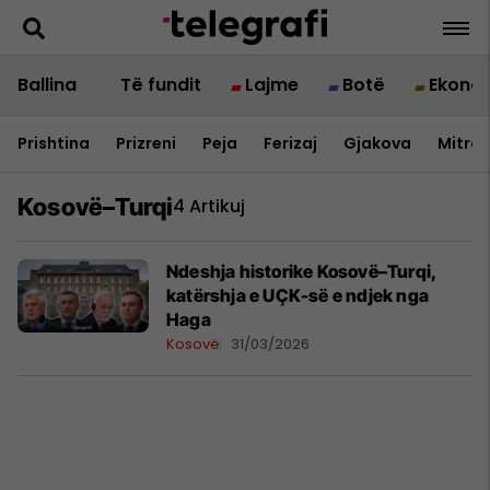
Ballina
Të fundit
Lajme
Botë
Ekono
Prishtina
Prizreni
Peja
Ferizaj
Gjakova
Mitrov
Kosovë–Turqi
4 Artikuj
​Ndeshja historike Kosovë–Turqi,
katërshja e UÇK-së e ndjek nga
Haga
Kosovë
31/03/2026