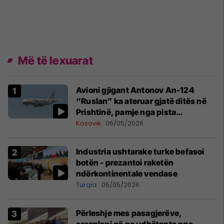
Më të lexuarat
Avioni gjigant Antonov An-124
“Ruslan” ka ateruar gjatë ditës në
Prishtinë, pamje nga pista
publikohen edhe në rrjete sociale
Kosovë
06/05/2026
Industria ushtarake turke befasoi
botën - prezantoi raketën
ndërkontinentale vendase
Turqia
05/05/2026
Përleshje mes pasagjerëve,