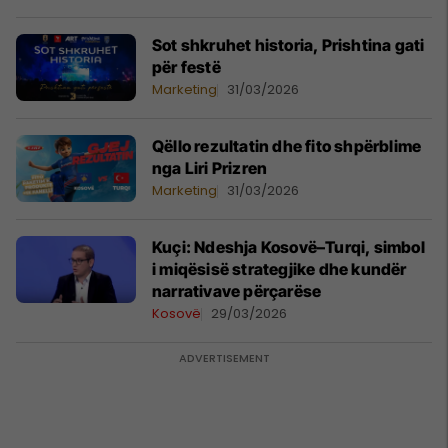
Sot shkruhet historia, Prishtina gati
për festë
Marketing
31/03/2026
Qëllo rezultatin dhe fito shpërblime
nga Liri Prizren
Marketing
31/03/2026
Kuçi: Ndeshja Kosovë–Turqi, simbol
i miqësisë strategjike dhe kundër
narrativave përçarëse
Kosovë
29/03/2026