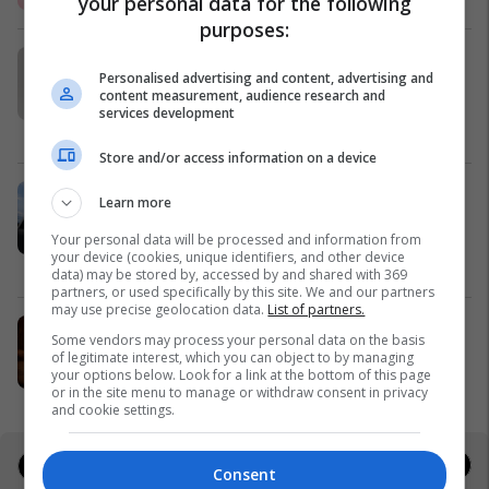
your personal data for the following
purposes:
Të gjithë flasin për RETINOL-in… por
Personalised advertising and content, advertising and
pak kush e njeh alternativën më të
content measurement, audience research and
butë që po fiton terren në skincare!
services development
Pharmaceris Kosova
Store and/or access information on a device
Interesim i jashtëzakonshëm për
Learn more
regjistrimet e hershme në AAB -
Your personal data will be processed and information from
30% zbritje për maturantët që
your device (cookies, unique identifiers, and other device
regjistrohen tani
Kolegji AAB
data) may be stored by, accessed by and shared with 369
partners, or used specifically by this site. We and our partners
may use precise geolocation data.
List of partners.
Produkti më i ri nga HAJE
Some vendors may process your personal data on the basis
HAJE - Kosova
of legitimate interest, which you can object to by managing
your options below. Look for a link at the bottom of this page
or in the site menu to manage or withdraw consent in privacy
and cookie settings.
Jobs
Real Estate
Consent