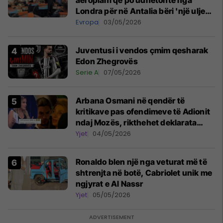
aeroplani që po udhëtonte nga
Londra për në Antalia bëri 'një ulje
emergjente' në Prishtinë
Evropa
03/05/2026
Juventusi i vendos çmim qesharak
Edon Zhegrovës
Serie A
07/05/2026
Arbana Osmani në qendër të
kritikave pas ofendimeve të Adionit
ndaj Mozës, rikthehet deklarata
‘Është emision tjetër ai’
Yjet
04/05/2026
Ronaldo blen një nga veturat më të
shtrenjta në botë, Cabriolet unik me
ngjyrat e Al Nassr
Yjet
05/05/2026