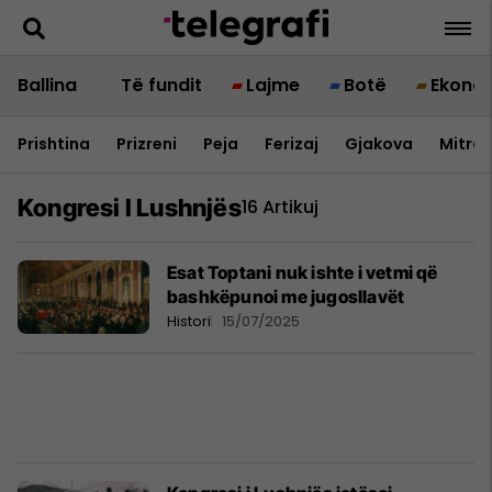
Ballina
Të fundit
Lajme
Botë
Ekono
Prishtina
Prizreni
Peja
Ferizaj
Gjakova
Mitrov
Kongresi I Lushnjës
16 Artikuj
Esat Toptani nuk ishte i vetmi që
bashkëpunoi me jugosllavët
Histori
15/07/2025