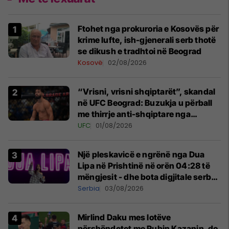
Ftohet nga prokuroria e Kosovës për
krime lufte, ish-gjenerali serb thotë
se dikush e tradhtoi në Beograd
Kosovë
02/08/2026
“Vrisni, vrisni shqiptarët”, skandal
në UFC Beograd: Buzukja u përball
me thirrje anti-shqiptare nga
tribunat
UFC
01/08/2026
Një pleskavicë e ngrënë nga Dua
Lipa në Prishtinë në orën 04:28 të
mëngjesit - dhe bota digjitale serbe
shpall gjendjen e luftës
Serbia
03/08/2026
Mirlind Daku mes lotëve
përshëndetet me Rubin Kazanin, do