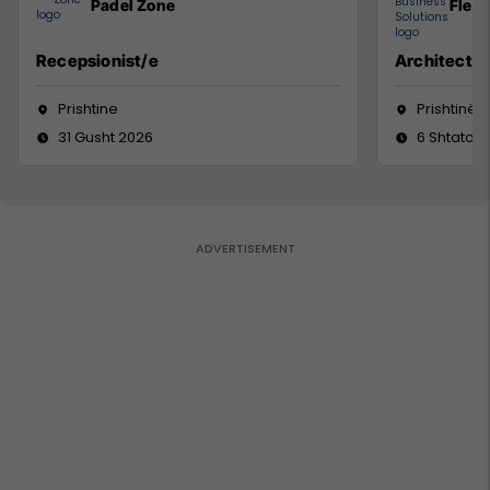
Padel Zone
Flex 
Recepsionist/e
Architect
Prishtine
Prishtinë
31 Gusht 2026
6 Shtator 