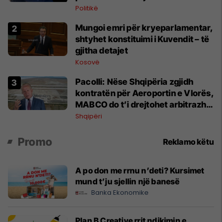
Hamzës
Politikë
Mungoi emri për kryeparlamentar,
shtyhet konstituimi i Kuvendit – të
gjitha detajet
Kosovë
Pacolli: Nëse Shqipëria zgjidh
kontratën për Aeroportin e Vlorës,
MABCO do t’i drejtohet arbitrazhit
ndërkombëtar
Shqipëri
Promo
Reklamo këtu
A po don me rrnu n’deti? Kursimet
mund t’ju sjellin një banesë
Banka Ekonomike
Plan B Creative rrit ndikimin e