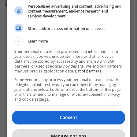
Shqipëri
21/01/2019
Personalised advertising and content, advertising and
content measurement, audience research and
services development
1
Store and/or access information on a device
Learn more
Your personal data will be processed and information from
your device (cookies, unique identifiers, and other device
data) may be stored by, accessed by and shared with 369
partners, or used specifically by this site. We and our partners
may use precise geolocation data.
List of partners.
Some vendors may process your personal data on the basis
of legitimate interest, which you can object to by managing
your options below. Look for a link at the bottom of this page
or in the site menu to manage or withdraw consent in privacy
and cookie settings.
Consent
Manage options