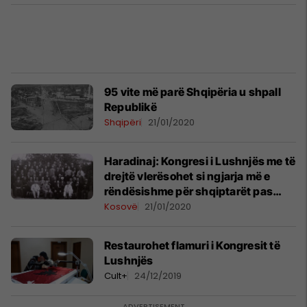
95 vite më parë Shqipëria u shpall
Republikë
Shqipëri
21/01/2020
Haradinaj: Kongresi i Lushnjës me të
drejtë vlerësohet si ngjarja më e
rëndësishme për shqiptarët pas
shpalljes së pavarësisë
Kosovë
21/01/2020
Restaurohet flamuri i Kongresit të
Lushnjës
Cult+
24/12/2019