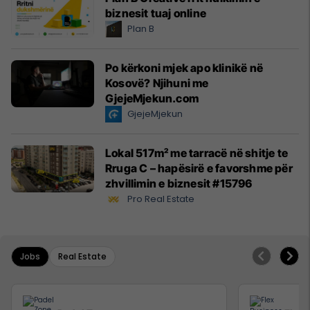
biznesit tuaj online
Plan B
Po kërkoni mjek apo klinikë në
Kosovë? Njihuni me
GjejeMjekun.com
GjejeMjekun
Lokal 517m² me tarracë në shitje te
Rruga C – hapësirë e favorshme për
zhvillimin e biznesit #15796
Pro Real Estate
Jobs
Real Estate