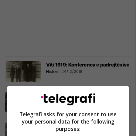
Viti 1919: Konferenca e padrejtësive
Histori
24/12/2019
Nafta e shpëtoi Shqipërinë nga
Traktati i fshehtë i Londrës
Histori
03/07/2019
Telegrafi asks for your consent to use
your personal data for the following
94 viteve më parë Shqipëria është
purposes:
shpallur Republikë