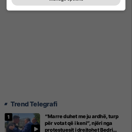
Trend Telegrafi
“Marre duhet me ju ardhë, turp
për votat që i keni”, njëri nga
protestuesit i drejtohet Bedri