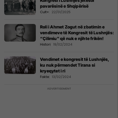
Kongresi i Lushnjës jetësoi
pavarësinë e Shqipërisë
Cult+
22/01/2025
Roli i Ahmet Zogut në zbatimin e
vendimeve të Kongresit të Lushnjës:
“Çilimiu” që nuk e njihte frikën!
Histori
19/02/2024
Vendimet e kongresit të Lushnjës,
ku nuk përmendet Tirana si
kryeqytet i ri
Fakte
13/02/2024