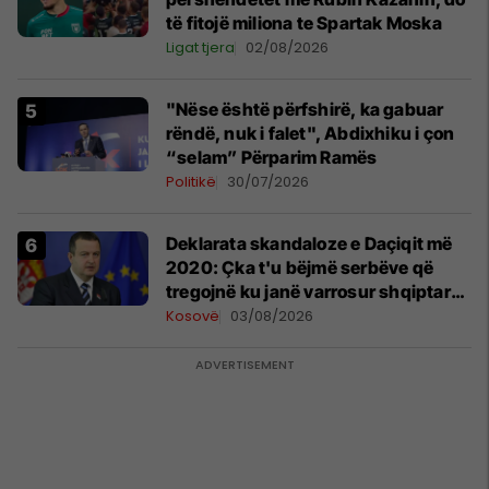
të fitojë miliona te Spartak Moska
Ligat tjera
02/08/2026
"Nëse është përfshirë, ka gabuar
rëndë, nuk i falet", Abdixhiku i çon
“selam” Përparim Ramës
Politikë
30/07/2026
​Deklarata skandaloze e Daçiqit më
2020: Çka t'u bëjmë serbëve që
tregojnë ku janë varrosur shqiptarët
në Serbi
Kosovë
03/08/2026