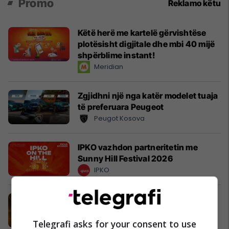
Promo
Reklamo këtu
Këtë herë me kartelë gërvishtëse
plotësisht digjitale dhe mbi 40 mijë
shpërblime instant!
Meridian
Zgjidhni një nga katër modelet tuaja
të preferuara Peugeot
Peugot Kosova
IPKO vazhdon partneritetin me
Sunny Hill Festival 2026
IPKO
EXPO DIASPORA 2026 mbahet më
3, 4 dhe 5 gusht në Prishtinë
Expo Prishtina
Telegrafi asks for your consent to use