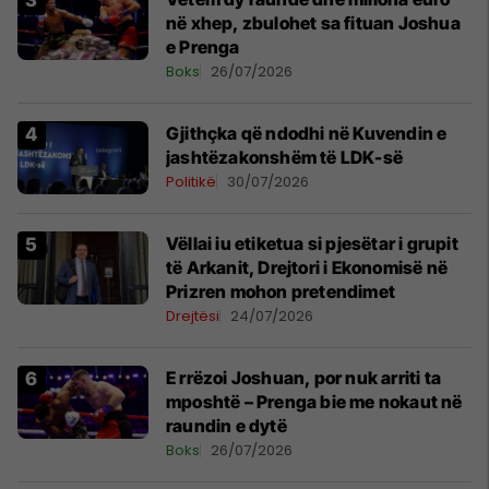
në xhep, zbulohet sa fituan Joshua
e Prenga
Boks
26/07/2026
Gjithçka që ndodhi në Kuvendin e
jashtëzakonshëm të LDK-së
Politikë
30/07/2026
Vëllai iu etiketua si pjesëtar i grupit
të Arkanit, Drejtori i Ekonomisë në
Prizren mohon pretendimet
Drejtësi
24/07/2026
E rrëzoi Joshuan, por nuk arriti ta
mposhtë – Prenga bie me nokaut në
raundin e dytë
Boks
26/07/2026