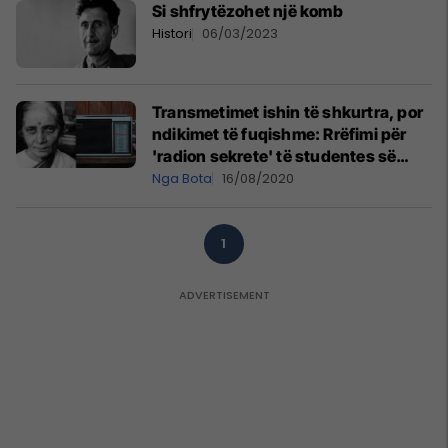
Si shfrytëzohet një komb
Histori
06/03/2023
Transmetimet ishin të shkurtra, por
ndikimet të fuqishme: Rrëfimi për
'radion sekrete' të studentes së
guximshme indiane, gjatë sundimit
Nga Bota
16/08/2020
kolonial britanik
1