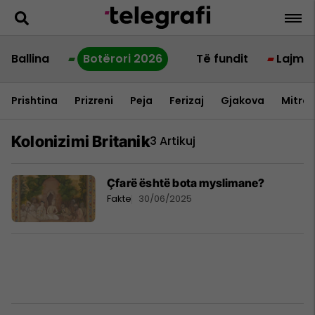
Ballina
Botërori 2026
Të fundit
Lajme
Prishtina
Prizreni
Peja
Ferizaj
Gjakova
Mitrov
Kolonizimi Britanik
3 Artikuj
Çfarë është bota myslimane?
Fakte
30/06/2025