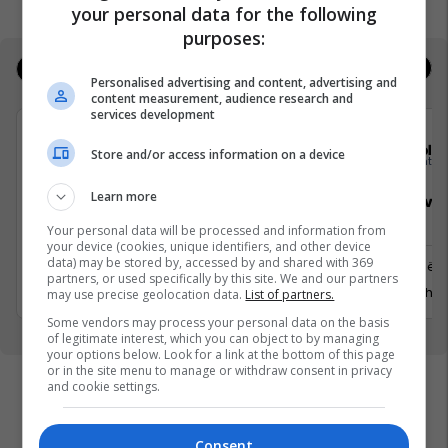
your personal data for the following
purposes:
Jobs
Real Estate
Personalised advertising and content, advertising and
content measurement, audience research and
services development
Elkos Group
Sola
Store and/or access information on a device
Learn more
Specialist Mishi (Kasap)
Sales Deve
Manager
Your personal data will be processed and information from
your device (cookies, unique identifiers, and other device
Ferizaj
data) may be stored by, accessed by and shared with 369
Prishtinë
partners, or used specifically by this site. We and our partners
3 Gusht 2026
29 Gusht 
may use precise geolocation data.
List of partners.
Some vendors may process your personal data on the basis
of legitimate interest, which you can object to by managing
your options below. Look for a link at the bottom of this page
or in the site menu to manage or withdraw consent in privacy
and cookie settings.
Consent