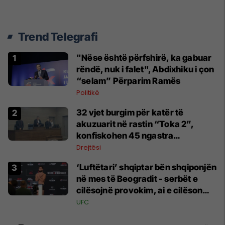
Trend Telegrafi
"Nëse është përfshirë, ka gabuar
rëndë, nuk i falet", Abdixhiku i çon
“selam” Përparim Ramës
Politikë
32 vjet burgim për katër të
akuzuarit në rastin “Toka 2”,
konfiskohen 45 ngastra
kadastrale
Drejtësi
‘Luftëtari’ shqiptar bën shqiponjën
në mes të Beogradit - serbët e
cilësojnë provokim, ai e cilëson
simbol të identitetit
UFC