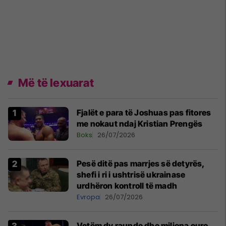
Më të lexuarat
Fjalët e para të Joshuas pas fitores
me nokaut ndaj Kristian Prengës
Boks
26/07/2026
Pesë ditë pas marrjes së detyrës,
shefi i ri i ushtrisë ukrainase
urdhëron kontroll të madh
Evropa
26/07/2026
Vetëm dy raunde dhe miliona euro