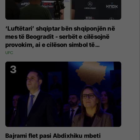
‘Luftëtari’ shqiptar bën shqiponjën në
mes të Beogradit - serbët e cilësojnë
provokim, ai e cilëson simbol të
identitetit
UFC
Bajrami flet pasi Abdixhiku mbeti