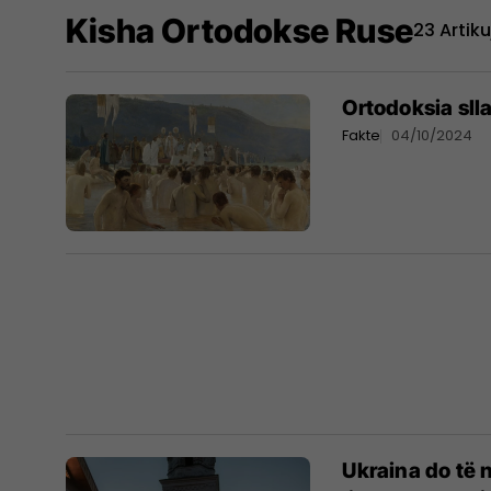
Kisha Ortodokse Ruse
23 Artiku
Ortodoksia sll
Fakte
04/10/2024
Ukraina do të 