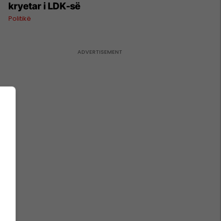
kryetar i LDK-së
Politikë