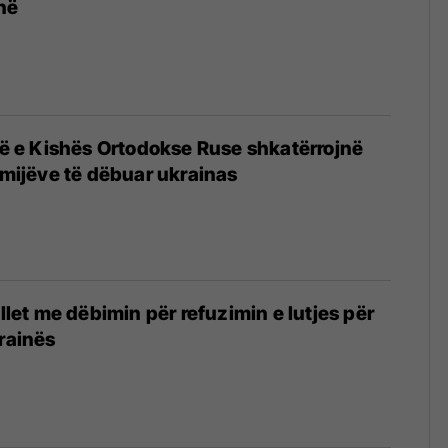
në
jtë e Kishës Ortodokse Ruse shkatërrojnë
fëmijëve të dëbuar ukrainas
allet me dëbimin për refuzimin e lutjes për
krainës