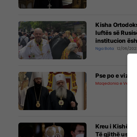
Kisha Ortodoks
luftës së Rusis
institucion ësh
Nga Bota
12/06/202
Pse po e vizit
Maqedonia e Veriut
Kreu i Kishës 
Të gjithë ushta