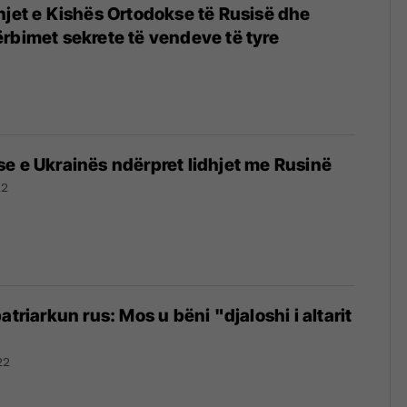
hjet e Kishës Ortodokse të Rusisë dhe
rbimet sekrete të vendeve të tyre
e e Ukrainës ndërpret lidhjet me Rusinë
22
atriarkun rus: Mos u bëni "djaloshi i altarit
22