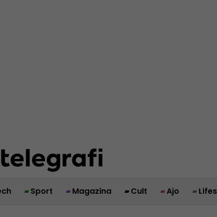
ech
Sport
Magazina
Cult
Ajo
Life