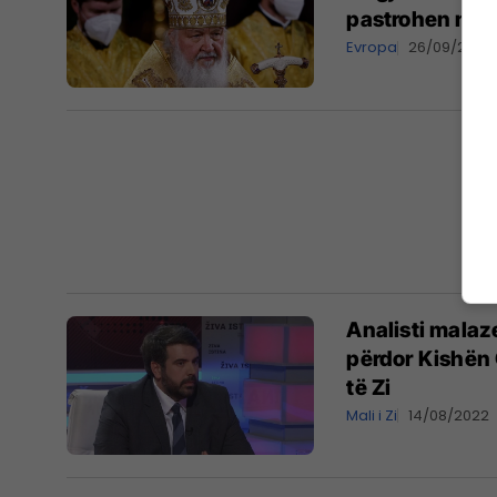
pastrohen nga
Evropa
26/09/2022
Analisti malaz
përdor Kishën 
të Zi
Mali i Zi
14/08/2022