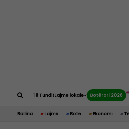
Të Fundit
Lajme lokale
Botërori 2026
Ballina
Lajme
Botë
Ekonomi
T