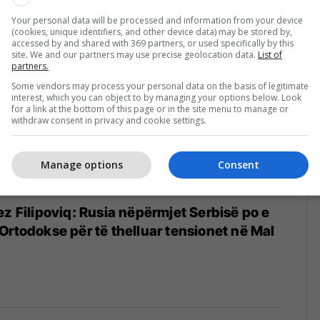
 mëkatet
Your personal data will be processed and information from your device
(cookies, unique identifiers, and other device data) may be stored by,
accessed by and shared with 369 partners, or used specifically by this
site. We and our partners may use precise geolocation data.
List of
partners.
Some vendors may process your personal data on the basis of legitimate
interest, which you can object to by managing your options below. Look
for a link at the bottom of this page or in the site menu to manage or
withdraw consent in privacy and cookie settings.
Manage options
Consent
ez Filipoviq: Rusia nëpërmjet Serbisë po e
Ortodokse për të thelluar tensionet në Mal