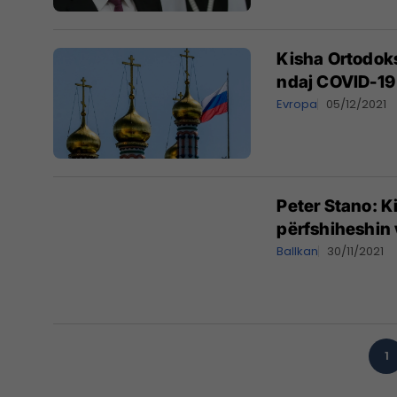
Kisha Ortodok
ndaj COVID-19
Evropa
05/12/2021
Peter Stano: K
përfshiheshin 
Ballkan
30/11/2021
1