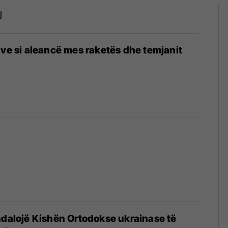
j
ave si aleancë mes raketës dhe temjanit
ndalojë Kishën Ortodokse ukrainase të