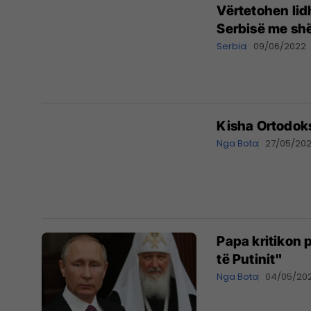
Vërtetohen lid
Serbisë me shë
Serbia
09/06/2022
Kisha Ortodoks
Nga Bota
27/05/20
Papa kritikon p
të Putinit"
Nga Bota
04/05/20