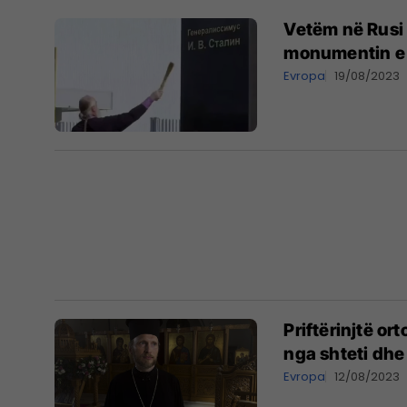
Vetëm në Rusi 
monumentin e S
Evropa
19/08/2023
Priftërinjtë o
nga shteti dhe
Evropa
12/08/2023