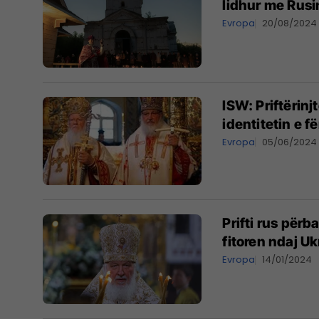
lidhur me Rusi
Evropa
20/08/2024
ISW: Priftërin
identitetin e 
Evropa
05/06/2024
Prifti rus përb
fitoren ndaj U
Evropa
14/01/2024