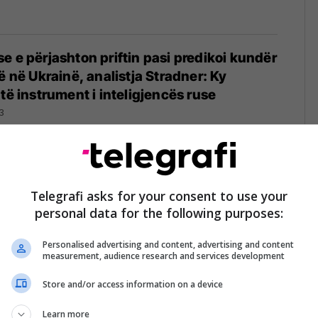
e e përjashton priftin pasi predikoi kundër
ë në Ukrainë, analistja Stradner: Ky
të instrument i inteligjencës ruse
3
on kleriku rus Shkupin?
12/01/2023
Telegrafi asks for your consent to use your
personal data for the following purposes:
Personalised advertising and content, advertising and content
measurement, audience research and services development
Store and/or access information on a device
Ortodokse ruse me deklaratë të çuditshme:
rët rusë që vdesin në Ukrainë, do të
Learn more