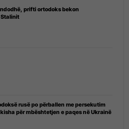
ndodhë, prifti ortodoks bekon
talinit
rtodoksë rusë po përballen me persekutim
 kisha për mbështetjen e paqes në Ukrainë