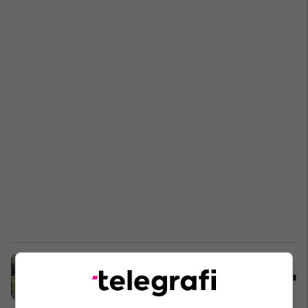
Kupa e Kosovës: Sot luhen tri
ndeshje çerekfinale, duele të nxehta
Sport vendor
04/03/2026