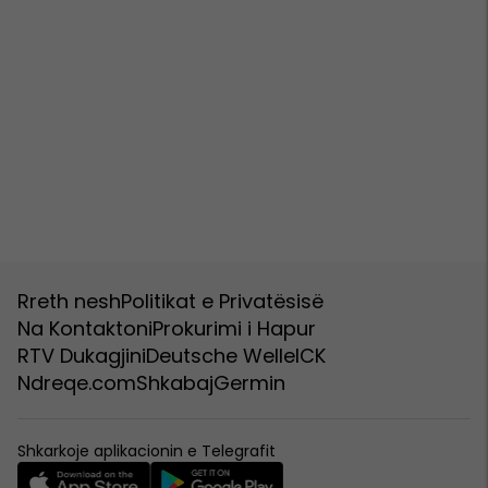
Rreth nesh
Politikat e Privatësisë
Na Kontaktoni
Prokurimi i Hapur
RTV Dukagjini
Deutsche Welle
ICK
Ndreqe.com
Shkabaj
Germin
Shkarkoje aplikacionin e Telegrafit