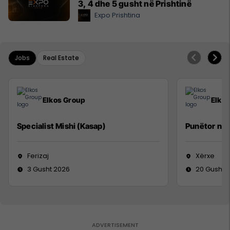
3, 4 dhe 5 gusht në Prishtinë
Expo Prishtina
Jobs
Real Estate
Elkos Group
Elko
Specialist Mishi (Kasap)
Punëtor në
Ferizaj
Xërxe
3 Gusht 2026
20 Gusht 