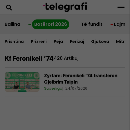
Ballina
Botërori 2026
Të fundit
Lajme
Prishtina
Prizreni
Peja
Ferizaj
Gjakova
Mitrov
Kf Feronikeli ’74
420 Artikuj
Zyrtare: Feronikeli ’74 transferon
Gjelbrim Taipin
Superliga
24/07/2026