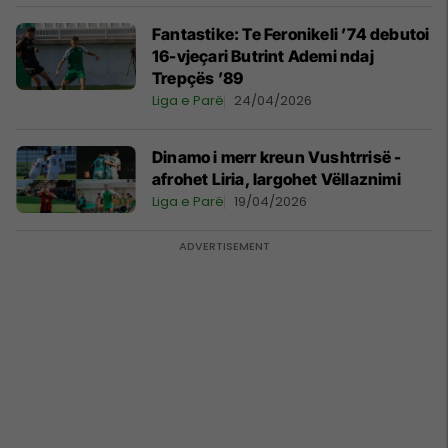
Fantastike: Te Feronikeli ’74 debutoi
16-vjeçari Butrint Ademi ndaj
Trepçës ’89
Liga e Parë
24/04/2026
Dinamo i merr kreun Vushtrrisë -
afrohet Liria, largohet Vëllaznimi
Liga e Parë
19/04/2026