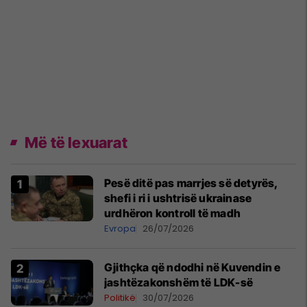
Më të lexuarat
Pesë ditë pas marrjes së detyrës,
shefi i ri i ushtrisë ukrainase
urdhëron kontroll të madh
Evropa
26/07/2026
Gjithçka që ndodhi në Kuvendin e
jashtëzakonshëm të LDK-së
Politikë
30/07/2026