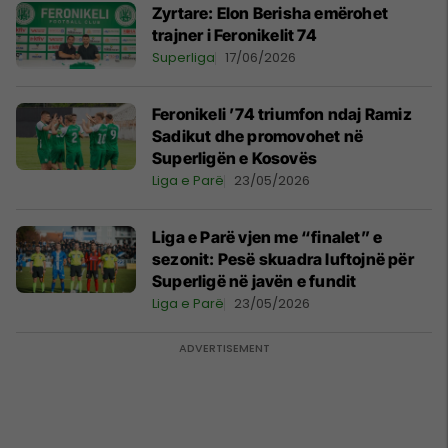
Zyrtare: Elon Berisha emërohet
trajner i Feronikelit 74
Superliga
17/06/2026
Feronikeli ’74 triumfon ndaj Ramiz
Sadikut dhe promovohet në
Superligën e Kosovës
Liga e Parë
23/05/2026
Liga e Parë vjen me “finalet” e
sezonit: Pesë skuadra luftojnë për
Superligë në javën e fundit
Liga e Parë
23/05/2026