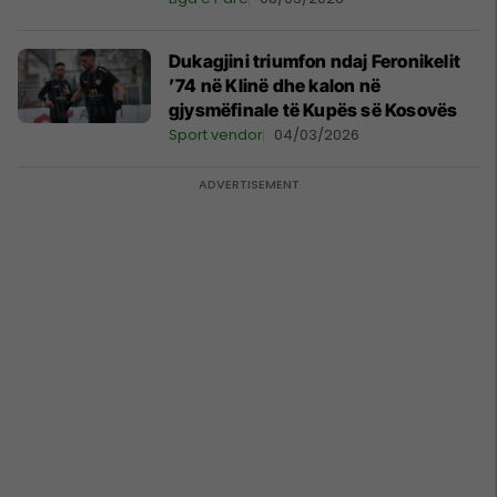
Dukagjini triumfon ndaj Feronikelit
’74 në Klinë dhe kalon në
gjysmëfinale të Kupës së Kosovës
Sport vendor
04/03/2026