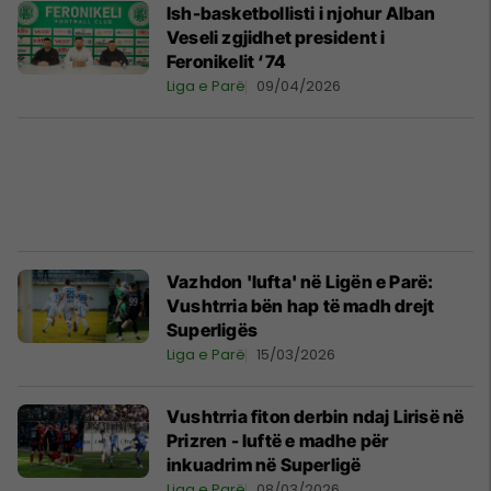
Ish-basketbollisti i njohur Alban
Veseli zgjidhet president i
Feronikelit ‘74
Liga e Parë
09/04/2026
Vazhdon 'lufta' në Ligën e Parë:
Vushtrria bën hap të madh drejt
Superligës
Liga e Parë
15/03/2026
Vushtrria fiton derbin ndaj Lirisë në
Prizren - luftë e madhe për
inkuadrim në Superligë
Liga e Parë
08/03/2026