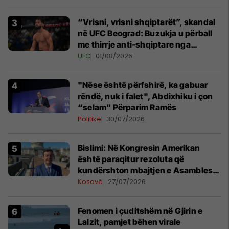
“Vrisni, vrisni shqiptarët”, skandal
në UFC Beograd: Buzukja u përball
me thirrje anti-shqiptare nga
tribunat
UFC
01/08/2026
"Nëse është përfshirë, ka gabuar
rëndë, nuk i falet", Abdixhiku i çon
“selam” Përparim Ramës
Politikë
30/07/2026
Bislimi: Në Kongresin Amerikan
është paraqitur rezoluta që
kundërshton mbajtjen e Asamblesë
Parlamentare të OSBE-së në
Kosovë
27/07/2026
Beograd
Fenomen i çuditshëm në Gjirin e
Lalzit, pamjet bëhen virale