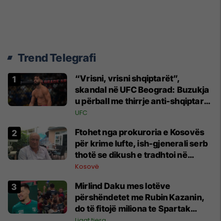
Trend Telegrafi
“Vrisni, vrisni shqiptarët”,
skandal në UFC Beograd: Buzukja
u përball me thirrje anti-shqiptare
nga tribunat
UFC
Ftohet nga prokuroria e Kosovës
për krime lufte, ish-gjenerali serb
thotë se dikush e tradhtoi në
Beograd
Kosovë
Mirlind Daku mes lotëve
përshëndetet me Rubin Kazanin,
do të fitojë miliona te Spartak
Moska
Ligat tjera