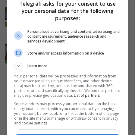
Telegrafi asks for your consent to use
Garë e zjarrtë në të dy frontet e
your personal data for the following
Ligës së Parë, ‘luftë’ e ashpër për
purposes:
inkuadrim në Superligë dhe për
mbijetesë
Sport vendor
03/03/2026
Personalised advertising and content, advertising and
content measurement, audience research and
services development
“Liga nuk ka qenë kurrë më e fortë,
Store and/or access information on a device
do të shohim kush e përballon më
mirë presionin”- Munishi flet për
Learn more
rivalitetin dhe fillimin e sezonit me
Vjola Cuci
Liga e Parë
27/02/2026
Lirinë
Your personal data will be processed and information from
your device (cookies, unique identifiers, and other device
data) may be stored by, accessed by and shared with 369
1
partners, or used specifically by this site. We and our partners
may use precise geolocation data.
List of partners.
Some vendors may process your personal data on the basis
of legitimate interest, which you can object to by managing
your options below. Look for a link at the bottom of this page
or in the site menu to manage or withdraw consent in privacy
and cookie settings.