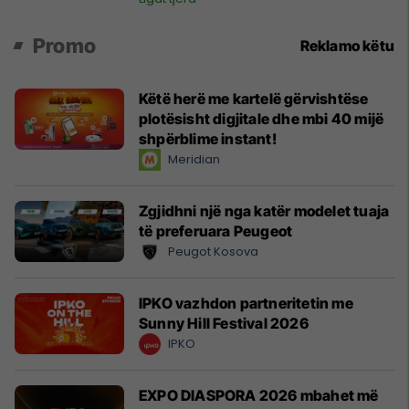
Promo
Reklamo këtu
Këtë herë me kartelë gërvishtëse
plotësisht digjitale dhe mbi 40 mijë
shpërblime instant!
Meridian
Zgjidhni një nga katër modelet tuaja
të preferuara Peugeot
Peugot Kosova
IPKO vazhdon partneritetin me
Sunny Hill Festival 2026
IPKO
EXPO DIASPORA 2026 mbahet më