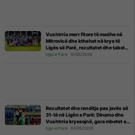
Vushtrria merr fitore të madhe në
Mitrovicë dhe kthehet në krye të
Ligës së Parë, rezultatet dhe tabela
pas xhiros së 32-të
Liga e Parë
10/05/2026
Rezultatet dhe renditja pas javës së
31-të në Ligën e Parë: Dinamo dhe
Vushtrria kryesojnë, gara mbetet e
ndezur për pozitat e para
Liga e Parë
03/05/2026